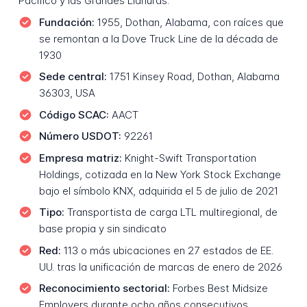
Pacífico y las Grandes Llanuras.
Fundación:
1955, Dothan, Alabama, con raíces que
se remontan a la Dove Truck Line de la década de
1930
Sede central:
1751 Kinsey Road, Dothan, Alabama
36303, USA
Código SCAC:
AACT
Número USDOT:
92261
Empresa matriz:
Knight-Swift Transportation
Holdings, cotizada en la New York Stock Exchange
bajo el símbolo KNX, adquirida el 5 de julio de 2021
Tipo:
Transportista de carga LTL multiregional, de
base propia y sin sindicato
Red:
113 o más ubicaciones en 27 estados de EE.
UU. tras la unificación de marcas de enero de 2026
Reconocimiento sectorial:
Forbes Best Midsize
Employers durante ocho años consecutivos,