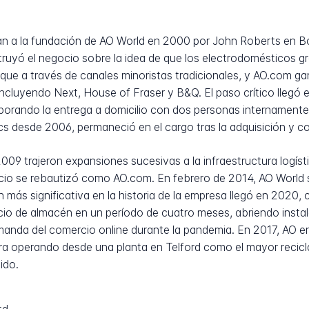
an a la fundación de AO World en 2000 por John Roberts en Bo
struyó el negocio sobre la idea de que los electrodomésticos g
que a través de canales minoristas tradicionales, y AO.com ga
incluyendo Next, House of Fraser y B&Q. El paso crítico llegó
rporando la entrega a domicilio con dos personas internamente
s desde 2006, permaneció en el cargo tras la adquisición y co
2009 trajeron expansiones sucesivas a la infraestructura logís
io se rebautizó como AO.com. En febrero de 2014, AO World sa
 más significativa en la historia de la empresa llegó en 2020
o de almacén en un período de cuatro meses, abriendo insta
manda del comercio online durante la pandemia. En 2017, AO entr
a operando desde una planta en Telford como el mayor recicla
ido.