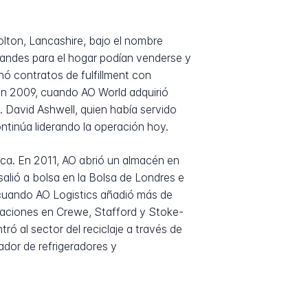
lton, Lancashire, bajo el nombre
randes para el hogar podían venderse y
nó contratos de fulfillment con
 en 2009, cuando AO World adquirió
. David Ashwell, quien había servido
ntinúa liderando la operación hoy.
tica. En 2011, AO abrió un almacén en
lió a bolsa en la Bolsa de Londres e
, cuando AO Logistics añadió más de
laciones en Crewe, Stafford y Stoke-
ó al sector del reciclaje a través de
dor de refrigeradores y