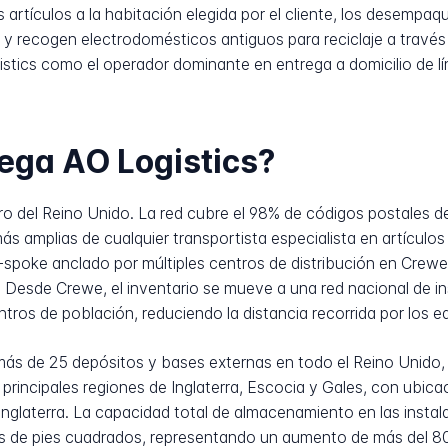
 artículos a la habitación elegida por el cliente, los desempaqu
y recogen electrodomésticos antiguos para reciclaje a través
istics como el operador dominante en entrega a domicilio de lí
ega AO Logistics?
o del Reino Unido. La red cubre el 98% de códigos postales del
ás amplias de cualquier transportista especialista en artículos
spoke anclado por múltiples centros de distribución en Crewe
n. Desde Crewe, el inventario se mueve a una red nacional de i
tros de población, reduciendo la distancia recorrida por los eq
más de 25 depósitos y bases externas en todo el Reino Unido,
s principales regiones de Inglaterra, Escocia y Gales, con ub
Inglaterra. La capacidad total de almacenamiento en las insta
es de pies cuadrados, representando un aumento de más del 80