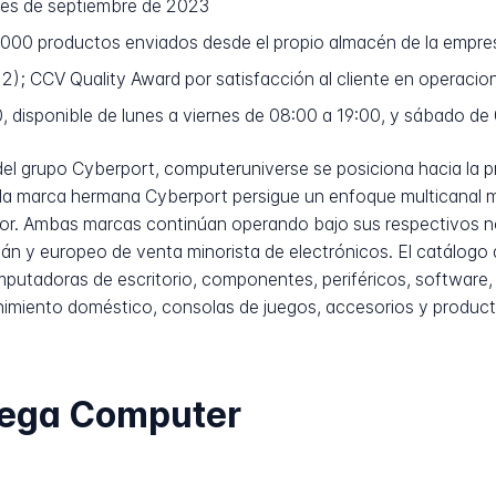
les de septiembre de 2023
000 productos enviados desde el propio almacén de la empre
); CCV Quality Award por satisfacción al cliente en operacio
 disponible de lunes a viernes de 08:00 a 19:00, y sábado de
del grupo Cyberport, computeruniverse se posiciona hacia la p
 la marca hermana Cyberport persigue un enfoque multicanal 
idor. Ambas marcas continúan operando bajo sus respectivos n
n y europeo de venta minorista de electrónicos. El catálogo
omputadoras de escritorio, componentes, periféricos, software,
imiento doméstico, consolas de juegos, accesorios y producto
rega Computer