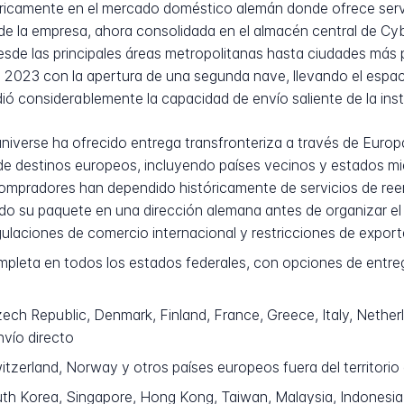
icamente en el mercado doméstico alemán donde ofrece servi
ca de la empresa, ahora consolidada en el almacén central de 
sde las principales áreas metropolitanas hasta ciudades más 
e 2023 con la apertura de una segunda nave, llevando el espa
ó considerablemente la capacidad de envío saliente de la inst
universe ha ofrecido entrega transfronteriza a través de Euro
de destinos europeos, incluyendo países vecinos y estados m
compradores han dependido históricamente de servicios de reen
do su paquete en una dirección alemana antes de organizar el e
gulaciones de comercio internacional y restricciones de export
leta en todos los estados federales, con opciones de entr
zech Republic, Denmark, Finland, France, Greece, Italy, Nethe
vío directo
zerland, Norway y otros países europeos fuera del territorio
uth Korea, Singapore, Hong Kong, Taiwan, Malaysia, Indonesia, 