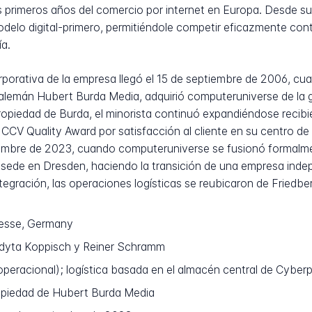
s primeros años del comercio por internet en Europa. Desde su
elo digital-primero, permitiéndole competir eficazmente cont
ía.
orporativa de la empresa llegó el 15 de septiembre de 2006, c
alemán Hubert Burda Media, adquirió computeruniverse de la g
ropiedad de Burda, el minorista continuó expandiéndose recib
l CCV Quality Award por satisfacción al cliente en su centro de
ptiembre de 2023, cuando computeruniverse se fusionó formalm
 sede en Dresden, haciendo la transición de una empresa inde
egración, las operaciones logísticas se reubicaron de Friedbe
esse, Germany
dyta Koppisch y Reiner Schramm
peracional); logística basada en el almacén central de Cyber
piedad de Hubert Burda Media