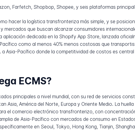
on, Farfetch, Shopbop, Shopee, y seis plataformas principal
o hacer la logística transfronteriza más simple, y se posicio
o y mercados que buscan alcanzar consumidores internacional
 aplicación dedicada en la Shopify App Store, lanzada oficia
ia-Pacífico como al menos 40% menos costosas que transportis
. a Asia-Pacífico donde la competitividad de costos es central
rega ECMS?
s principales a nivel mundial, con su red de servicios constru
n Asia, América del Norte, Europa y Oriente Medio. La huella 
ra el comercio electrónico transfronterizo, con concentración
 amplia de Asia-Pacífico con mercados de consumo en Estado
 específicamente en Seoul, Tokyo, Hong Kong, Tianjin, Shangha