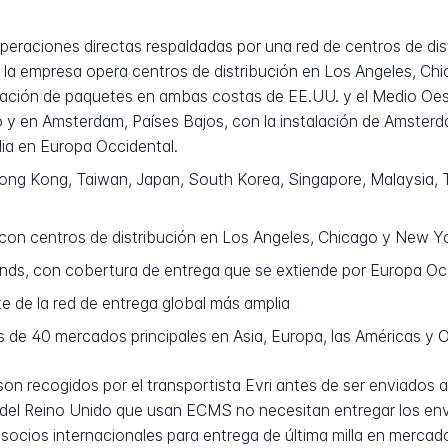
peraciones directas respaldadas por una red de centros de dist
e, la empresa opera centros de distribución en Los Angeles, Ch
rtación de paquetes en ambas costas de EE.UU. y el Medio Oe
do y en Amsterdam, Países Bajos, con la instalación de Amster
ia en Europa Occidental.
ong Kong, Taiwan, Japan, South Korea, Singapore, Malaysia, Th
con centros de distribución en Los Angeles, Chicago y New Y
ds, con cobertura de entrega que se extiende por Europa Oc
 de la red de entrega global más amplia
de 40 mercados principales en Asia, Europa, las Américas y 
n recogidos por el transportista Evri antes de ser enviados a
es del Reino Unido que usan ECMS no necesitan entregar los en
cios internacionales para entrega de última milla en mercad