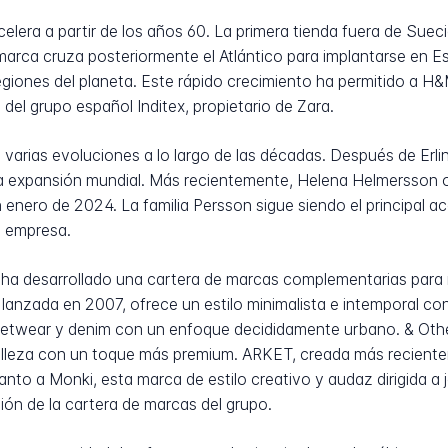
elera a partir de los años 60. La primera tienda fuera de Sue
marca cruza posteriormente el Atlántico para implantarse en 
regiones del planeta. Este rápido crecimiento ha permitido a 
del grupo español Inditex, propietario de Zara.
 varias evoluciones a lo largo de las décadas. Después de Erl
 la expansión mundial. Más recientemente, Helena Helmersson
n enero de 2024. La familia Persson sigue siendo el principal a
a empresa.
o ha desarrollado una cartera de marcas complementarias para 
 lanzada en 2007, ofrece un estilo minimalista e intemporal 
reetwear y denim con un enfoque decididamente urbano. & Othe
lleza con un toque más premium. ARKET, creada más recientem
nto a Monki, esta marca de estilo creativo y audaz dirigida a
ón de la cartera de marcas del grupo.