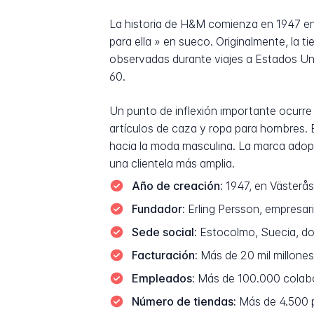
La historia de H&M comienza en 1947 en 
para ella » en sueco. Originalmente, la
observadas durante viajes a Estados Uni
60.
Un punto de inflexión importante ocurr
artículos de caza y ropa para hombres. E
hacia la moda masculina. La marca adop
una clientela más amplia.
Año de creación:
1947, en Västerås
Fundador:
Erling Persson, empresari
Sede social:
Estocolmo, Suecia, do
Facturación:
Más de 20 mil millone
Empleados:
Más de 100.000 colab
Número de tiendas:
Más de 4.500 