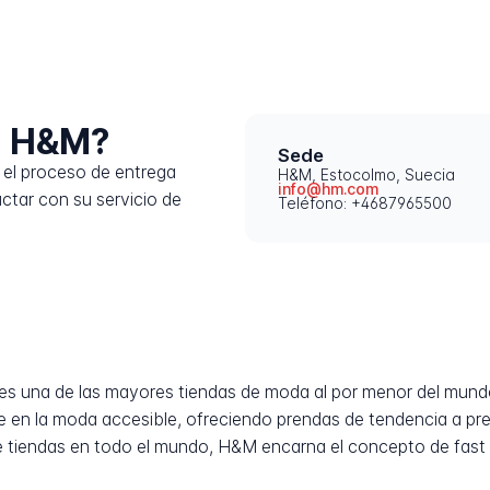
a H&M?
Sede
el proceso de entrega
H&M, Estocolmo, Suecia
info@hm.com
tar con su servicio de
Teléfono: +4687965500
es una de las mayores tiendas de moda al por menor del mun
 en la moda accesible, ofreciendo prendas de tendencia a prec
e tiendas en todo el mundo, H&M encarna el concepto de fast 