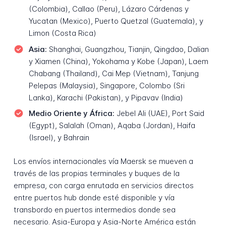
(Colombia), Callao (Peru), Lázaro Cárdenas y
Yucatan (Mexico), Puerto Quetzal (Guatemala), y
Limon (Costa Rica)
Asia:
Shanghai, Guangzhou, Tianjin, Qingdao, Dalian
y Xiamen (China), Yokohama y Kobe (Japan), Laem
Chabang (Thailand), Cai Mep (Vietnam), Tanjung
Pelepas (Malaysia), Singapore, Colombo (Sri
Lanka), Karachi (Pakistan), y Pipavav (India)
Medio Oriente y África:
Jebel Ali (UAE), Port Said
(Egypt), Salalah (Oman), Aqaba (Jordan), Haifa
(Israel), y Bahrain
Los envíos internacionales vía Maersk se mueven a
través de las propias terminales y buques de la
empresa, con carga enrutada en servicios directos
entre puertos hub donde esté disponible y vía
transbordo en puertos intermedios donde sea
necesario. Asia-Europa y Asia-Norte América están