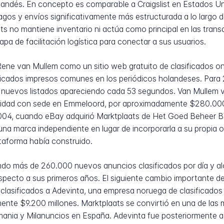
andés. En concepto es comparable a Craigslist en Estados U
agos y envíos significativamente más estructurada a lo largo de
ts no mantiene inventario ni actúa como principal en las trans
pa de facilitación logística para conectar a sus usuarios.
Rene van Mullem como un sitio web gratuito de clasificados 
ificados impresos comunes en los periódicos holandeses. Para 2
uevos listados apareciendo cada 53 segundos. Van Mullem ve
ridad con sede en Emmeloord, por aproximadamente $280.000.
2004, cuando eBay adquirió Marktplaats de Het Goed Beheer 
na marca independiente en lugar de incorporarla a su propia 
ataforma había construido.
do más de 260.000 nuevos anuncios clasificados por día y alo
pecto a sus primeros años. El siguiente cambio importante de 
clasificados a Adevinta, una empresa noruega de clasificados
te $9.200 millones. Marktplaats se convirtió en una de las m
ania y Milanuncios en España. Adevinta fue posteriormente ad