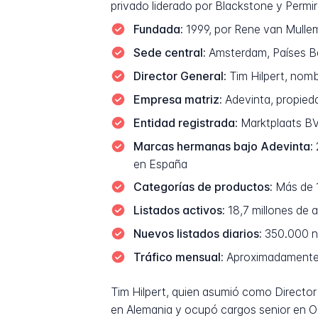
privado liderado por Blackstone y Permi
Fundada:
1999, por Rene van Mullem
Sede central:
Amsterdam, Países B
Director General:
Tim Hilpert, nom
Empresa matriz:
Adevinta, propieda
Entidad registrada:
Marktplaats B
Marcas hermanas bajo Adevinta:
en España
Categorías de productos:
Más de 1
Listados activos:
18,7 millones de 
Nuevos listados diarios:
350.000 nu
Tráfico mensual:
Aproximadamente 8
Tim Hilpert, quien asumió como Directo
en Alemania y ocupó cargos senior en OL