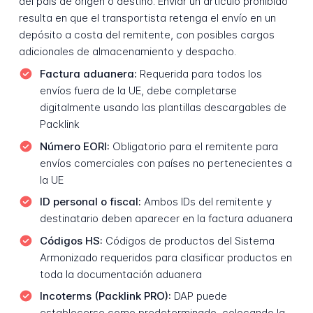
del país de origen o destino. Enviar un artículo prohibido
resulta en que el transportista retenga el envío en un
depósito a costa del remitente, con posibles cargos
adicionales de almacenamiento y despacho.
Factura aduanera:
Requerida para todos los
envíos fuera de la UE, debe completarse
digitalmente usando las plantillas descargables de
Packlink
Número EORI:
Obligatorio para el remitente para
envíos comerciales con países no pertenecientes a
la UE
ID personal o fiscal:
Ambos IDs del remitente y
destinatario deben aparecer en la factura aduanera
Códigos HS:
Códigos de productos del Sistema
Armonizado requeridos para clasificar productos en
toda la documentación aduanera
Incoterms (Packlink PRO):
DAP puede
establecerse como predeterminado, colocando la