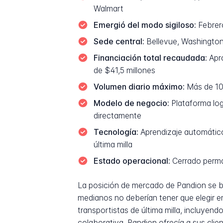
Walmart
Emergió del modo sigiloso:
Febrero
Sede central:
Bellevue, Washington
Financiación total recaudada:
Apro
de $41,5 millones
Volumen diario máximo:
Más de 100
Modelo de negocio:
Plataforma log
directamente
Tecnología:
Aprendizaje automático 
última milla
Estado operacional:
Cerrado perman
La posición de mercado de Pandion se b
medianos no deberían tener que elegir en
transportistas de última milla, incluyen
colaborativa, Pandion ofrecía a sus cli