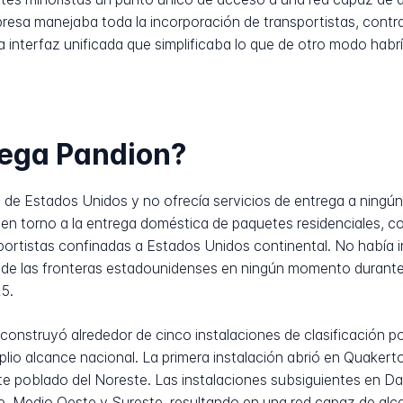
resa manejaba toda la incorporación de transportistas, contr
 interfaz unificada que simplificaba lo que de otro modo habr
rega Pandion?
e Estados Unidos y no ofrecía servicios de entrega a ningún d
n torno a la entrega doméstica de paquetes residenciales, co
sportistas confinadas a Estados Unidos continental. No había i
ra de las fronteras estadounidenses en ningún momento durante
5.
 construyó alrededor de cinco instalaciones de clasificación
lio alcance nacional. La primera instalación abrió en Quaker
poblado del Noreste. Las instalaciones subsiguientes en Dal
te, Medio Oeste y Sureste, resultando en una red capaz de alc