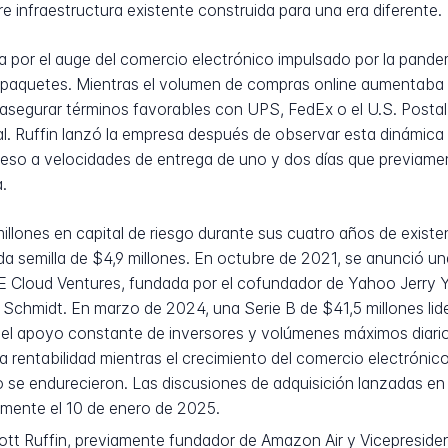
re infraestructura existente construida para una era diferente.
da por el auge del comercio electrónico impulsado por la pan
e paquetes. Mientras el volumen de compras online aumentaba 
segurar términos favorables con UPS, FedEx o el U.S. Postal 
al. Ruffin lanzó la empresa después de observar esta dinámica
cceso a velocidades de entrega de uno y dos días que previame
.
llones en capital de riesgo durante sus cuatro años de exist
a semilla de $4,9 millones. En octubre de 2021, se anunció un
E Cloud Ventures, fundada por el cofundador de Yahoo Jerry 
 Schmidt. En marzo de 2024, una Serie B de $41,5 millones li
 del apoyo constante de inversores y volúmenes máximos diari
a rentabilidad mientras el crecimiento del comercio electrónic
go se endurecieron. Las discusiones de adquisición lanzadas e
mente el 10 de enero de 2025.
tt Ruffin, previamente fundador de Amazon Air y Vicepresid