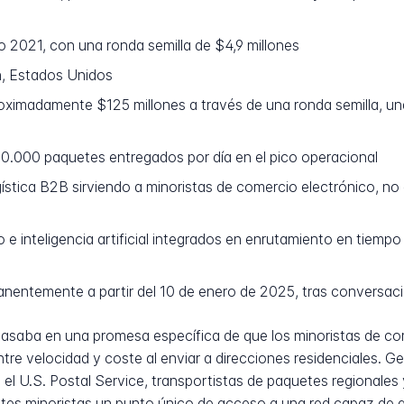
 2021, con una ronda semilla de $4,9 millones
, Estados Unidos
ximadamente $125 millones a través de una ronda semilla, una
.000 paquetes entregados por día en el pico operacional
ística B2B sirviendo a minoristas de comercio electrónico, no
e inteligencia artificial integrados en enrutamiento en tiempo 
entemente a partir del 10 de enero de 2025, tras conversacio
asaba en una promesa específica de que los minoristas de co
tre velocidad y coste al enviar a direcciones residenciales. 
do el U.S. Postal Service, transportistas de paquetes regional
entes minoristas un punto único de acceso a una red capaz de 