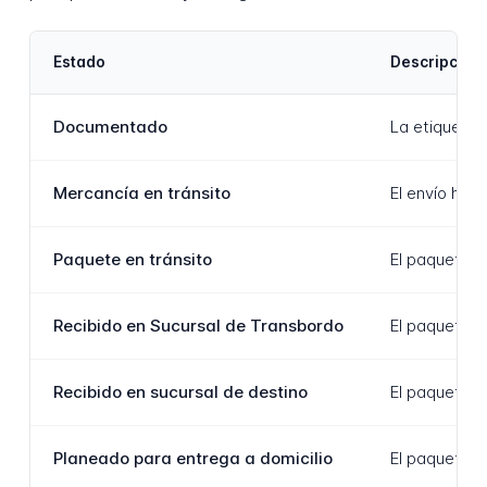
Estado
Descripción
Documentado
La etiqueta 
Mercancía en tránsito
El envío ha 
Paquete en tránsito
El paquete s
Recibido en Sucursal de Transbordo
El paquete h
Recibido en sucursal de destino
El paquete h
Planeado para entrega a domicilio
El paquete h