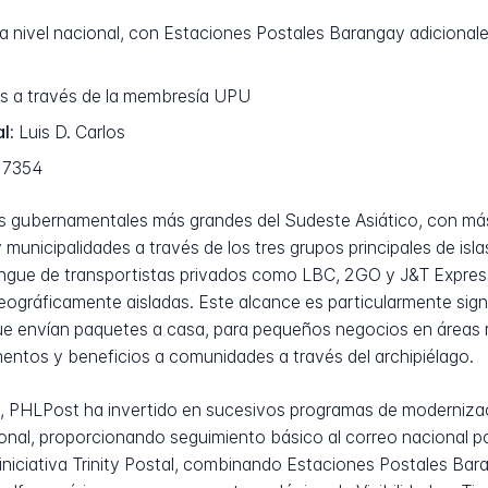
 nivel nacional, con Estaciones Postales Barangay adicionales 
s a través de la membresía UPU
l:
Luis D. Carlos
. 7354
s gubernamentales más grandes del Sudeste Asiático, con más
municipalidades a través de los tres grupos principales de isla
stingue de transportistas privados como LBC, 2GO y J&T Expre
ográficamente aisladas. Este alcance es particularmente signif
 que envían paquetes a casa, para pequeños negocios en áreas r
ntos y beneficios a comunidades a través del archipiélago.
, PHLPost ha invertido en sucesivos programas de modernizaci
al, proporcionando seguimiento básico al correo nacional por
 iniciativa Trinity Postal, combinando Estaciones Postales Bar