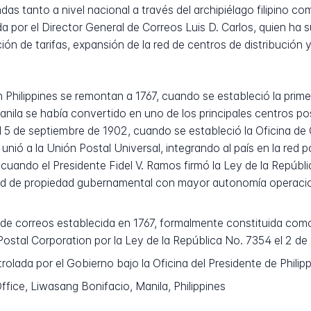
as tanto a nivel nacional a través del archipiélago filipino c
a por el Director General de Correos Luis D. Carlos, quien ha s
ón de tarifas, expansión de la red de centros de distribución 
n Philippines se remontan a 1767, cuando se estableció la prim
Manila se había convertido en uno de los principales centros po
 5 de septiembre de 1902, cuando se estableció la Oficina de 
e unió a la Unión Postal Universal, integrando al país en la red
, cuando el Presidente Fidel V. Ramos firmó la Ley de la Repúbl
idad de propiedad gubernamental con mayor autonomía operaci
 de correos establecida en 1767, formalmente constituida como
Postal Corporation por la Ley de la República No. 7354 el 2 de 
lada por el Gobierno bajo la Oficina del Presidente de Philip
ffice, Liwasang Bonifacio, Manila, Philippines