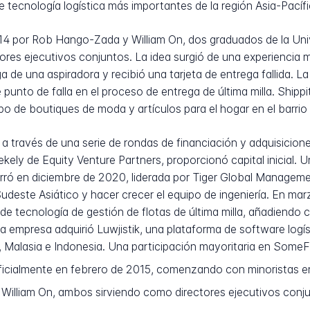
 tecnología logística más importantes de la región Asia-Pacífi
4 por Rob Hango-Zada y William On, dos graduados de la Uni
tores ejecutivos conjuntos. La idea surgió de una experiencia 
 de una aspiradora y recibió una tarjeta de entrega fallida. L
 punto de falla en el proceso de entrega de última milla. Shipp
e boutiques de moda y artículos para el hogar en el barrio 
ó a través de una serie de rondas de financiación y adquisicion
kely de Equity Venture Partners, proporcionó capital inicial. 
rró en diciembre de 2020, liderada por Tiger Global Management
Sudeste Asiático y hacer crecer el equipo de ingeniería. En mar
de tecnología de gestión de flotas de última milla, añadiendo
a empresa adquirió Luwjistik, una plataforma de software logí
 Malasia e Indonesia. Una participación mayoritaria en Some
cialmente en febrero de 2015, comenzando con minoristas en 
illiam On, ambos sirviendo como directores ejecutivos conj