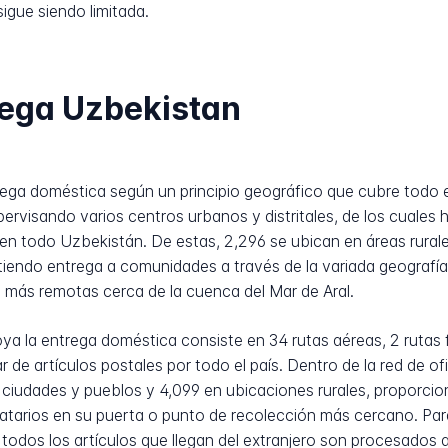
igue siendo limitada.
rega Uzbekistan
ga doméstica según un principio geográfico que cubre todo el te
pervisando varios centros urbanos y distritales, de los cuales 
en todo Uzbekistán. De estas, 2,296 se ubican en áreas rurale
mitiendo entrega a comunidades a través de la variada geograf
 más remotas cerca de la cuenca del Mar de Aral.
ya la entrega doméstica consiste en 34 rutas aéreas, 2 rutas f
 de artículos postales por todo el país. Dentro de la red de o
ciudades y pueblos y 4,099 en ubicaciones rurales, proporcion
tinatarios en su puerta o punto de recolección más cercano. Pa
dos los artículos que llegan del extranjero son procesados a 