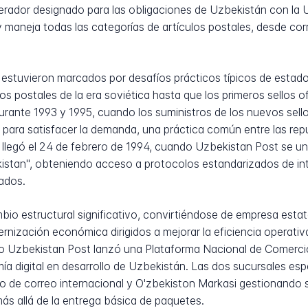
perador designado para las obligaciones de Uzbekistán con la 
l y maneja todas las categorías de artículos postales, desde 
a estuvieron marcados por desafíos prácticos típicos de esta
os postales de la era soviética hasta que los primeros sellos o
urante 1993 y 1995, cuando los suministros de los nuevos sello
os para satisfacer la demanda, una práctica común entre las re
l llegó el 24 de febrero de 1994, cuando Uzbekistan Post se u
istan", obteniendo acceso a protocolos estandarizados de int
ados.
bio estructural significativo, convirtiéndose de empresa est
nización económica dirigidos a mejorar la eficiencia operativ
do Uzbekistan Post lanzó una Plataforma Nacional de Comercio
ía digital en desarrollo de Uzbekistán. Las dos sucursales esp
de correo internacional y O'zbekiston Markasi gestionando sell
más allá de la entrega básica de paquetes.