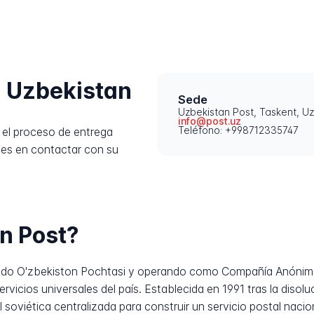
 Uzbekistan
Sede
Uzbekistan Post, Taskent, U
info@post.uz
Teléfono: +998712335747
el proceso de entrega
des en contactar con su
n Post?
ado O'zbekiston Pochtasi y operando como Compañía Anónima A
vicios universales del país. Establecida en 1991 tras la disolu
l soviética centralizada para construir un servicio postal naci