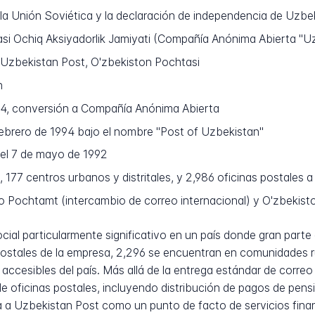
e la Unión Soviética y la declaración de independencia de Uzbe
si Ochiq Aksiyadorlik Jamiyati (Compañía Anónima Abierta "U
Uzbekistan Post, O'zbekiston Pochtasi
n
4, conversión a Compañía Anónima Abierta
febrero de 1994 bajo el nombre "Post of Uzbekistan"
el 7 de mayo de 1992
, 177 centros urbanos y distritales, y 2,986 oficinas postales a
 Pochtamt (intercambio de correo internacional) y O'zbekiston 
al particularmente significativo en un país donde gran parte d
ostales de la empresa, 2,296 se encuentran en comunidades rur
 accesibles del país. Más allá de la entrega estándar de corre
 de oficinas postales, incluyendo distribución de pagos de pens
ona a Uzbekistan Post como un punto de facto de servicios fi