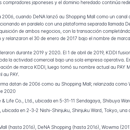
 compradores japoneses y el dominio heredado continúa rediri
a a 2006, cuando DeNA lanzó au Shopping Mall como un canal 
ncionando en paralelo con una plataforma separada llamada D
quisición de ambos negocios, con la transacción completándo
n y relanzaron el 30 de enero de 2017 bajo el nombre de mar
eleraron durante 2019 y 2020. El 1 de abril de 2019, KDDI fu
oda la actividad comercial bajo una sola empresa operativa. E
eación de marca KDDI, luego tomó su nombre actual au PAY M
il au PAY.
forma datan de 2006 como au Shopping Mall; relanzada como
de 2020
 Life Co., Ltd., ubicada en 5-31-11 Sendagaya, Shibuya War
ubicada en 2-3-2 Nishi-Shinjuku, Shinjuku Ward, Tokyo, una de
Mall (hasta 2016), DeNA Shopping (hasta 2016), Wowma (20