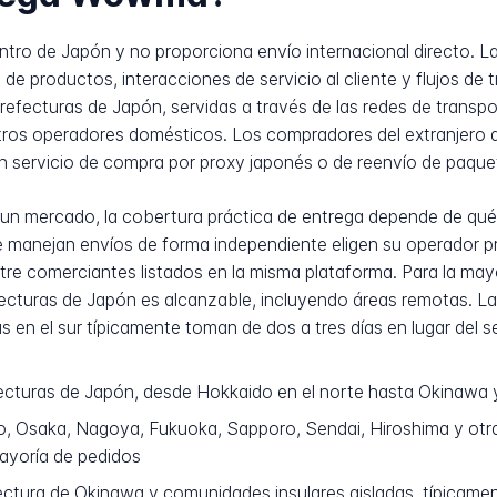
ro de Japón y no proporciona envío internacional directo. La
 de productos, interacciones de servicio al cliente y flujos de
refecturas de Japón, servidas a través de las redes de transpo
ros operadores domésticos. Los compradores del extranjero 
n servicio de compra por proxy japonés o de reenvío de paque
un mercado, la cobertura práctica de entrega depende de qué
manejan envíos de forma independiente eligen su operador pref
ntre comerciantes listados en la misma plataforma. Para la ma
efecturas de Japón es alcanzable, incluyendo áreas remotas. L
s en el sur típicamente toman de dos a tres días en lugar del ser
cturas de Japón, desde Hokkaido en el norte hasta Okinawa y 
, Osaka, Nagoya, Fukuoka, Sapporo, Sendai, Hiroshima y otra
mayoría de pedidos
ctura de Okinawa y comunidades insulares aisladas, típicamen