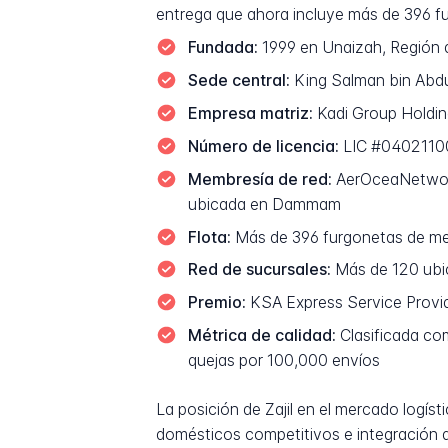
entrega que ahora incluye más de 396 f
Fundada:
1999 en Unaizah, Región d
Sede central:
King Salman bin Abdula
Empresa matriz:
Kadi Group Holding
Número de licencia:
LIC #040211
Membresía de red:
AerOceaNetwork 
ubicada en Dammam
Flota:
Más de 396 furgonetas de mens
Red de sucursales:
Más de 120 ubic
Premio:
KSA Express Service Provide
Métrica de calidad:
Clasificada com
quejas por 100,000 envíos
La posición de Zajil en el mercado logí
domésticos competitivos e integración d