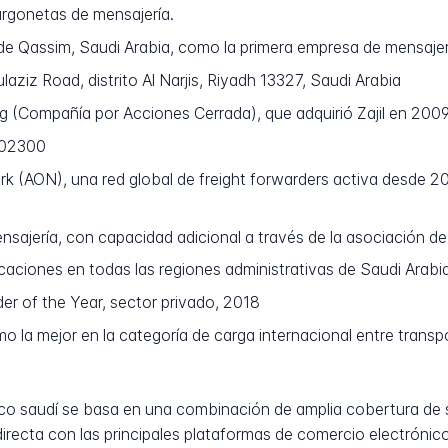
urgonetas de mensajería.
e Qassim, Saudi Arabia, como la primera empresa de mensajer
ziz Road, distrito Al Narjis, Riyadh 13327, Saudi Arabia
 (Compañía por Acciones Cerrada), que adquirió Zajil en 200
002300
(AON), una red global de freight forwarders activa desde 200
ajería, con capacidad adicional a través de la asociación de
aciones en todas las regiones administrativas de Saudi Arabi
r of the Year, sector privado, 2018
o la mejor en la categoría de carga internacional entre transp
stico saudí se basa en una combinación de amplia cobertura de 
irecta con las principales plataformas de comercio electróni