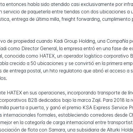
a entonces había sido atendido casi exclusivamente por infrae
un servicio de paquetería entre tiendas con dos ubicaciones a 
ca, entrega de última milla, freight forwarding, cumplimiento 
tivo de propiedad cuando Kadi Group Holding, una Compañía por
-Kadi como Director General, la empresa entró en una fase de 
al, conocida como HATEX, un operador logístico corporativo 
había crecido a 50 ubicaciones y se convirtió en la primera em
ios de entrega postal, un hito regulatorio que abrió el acces
dos.
nte HATEX en sus operaciones, incorporando transporte de lín
corporativos B2B dedicados bajo la marca Zajil. Para 2018 la
milla puerta a puerta, y ganó el premio KSA Express Service Pr
s internacionales formales, estableciendo corredores desde Ch
 mejor en la categoría de carga internacional entre transportis
ciación de flota con Samara, una subsidiaria de Alturki Holdin