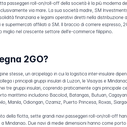
tta passeggeri roll-on/roll-off della società è la più moderna 
i esclusivamente via mare. La sua società madre, SM Investments
olidità finanziaria e legami operativi diretti nella distribuzione
ali e supermercati affiliati a SM. Il braccio di corriere espress
o miglio nel crescente settore dell'e-commerce filippino.
nsegna 2GO?
ippine stesse, un arcipelago in cui la logistica inter-insulare d
lega i principali gruppi insulari di Luzon, le Visayas e Mindanao
 nei tre gruppi insulari, coprendo praticamente ogni principale
rasporto marittimo includono Bacolod, Batangas, Butuan, Cagaya
ilo, Manila, Odiongan, Ozamiz, Puerto Princesa, Roxas, Siarg
nto della flotta, sette grandi navi passeggeri roll-on/roll-off
e a Mindanao. Due navi di medie dimensioni hanno come porto 