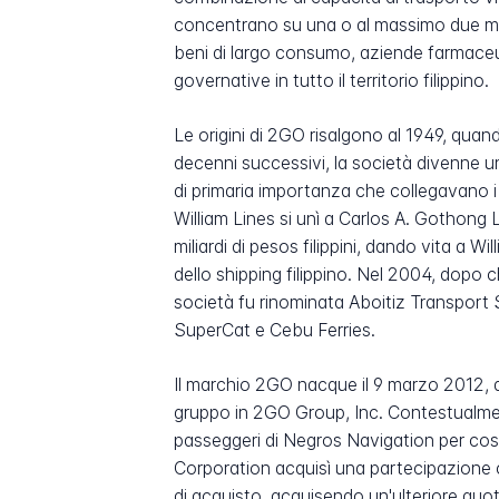
concentrano su una o al massimo due moda
beni di largo consumo, aziende farmaceu
governative in tutto il territorio filippino.
Le origini di 2GO risalgono al 1949, quan
decenni successivi, la società divenne un
di primaria importanza che collegavano i 
William Lines si unì a Carlos A. Gothong 
miliardi di pesos filippini, dando vita a W
dello shipping filippino. Nel 2004, dopo ch
società fu rinominata Aboitiz Transport 
SuperCat e Cebu Ferries.
Il marchio 2GO nacque il 9 marzo 2012, 
gruppo in 2GO Group, Inc. Contestualment
passeggeri di Negros Navigation per cos
Corporation acquisì una partecipazione 
di acquisto, acquisendo un'ulteriore quota