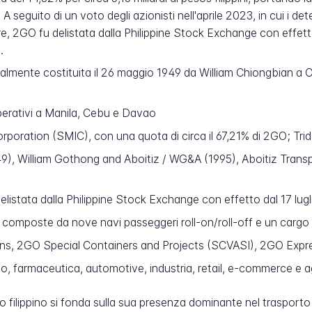
e. A seguito di un voto degli azionisti nell'aprile 2023, in cui i 
re, 2GO fu delistata dalla Philippine Stock Exchange con effett
.
malmente costituita il 26 maggio 1949 da William Chiongbian a C
operativi a Manila, Cebu e Davao
oration (SMIC), con una quota di circa il 67,21% di 2GO; Tride
49), William Gothong and Aboitiz / WG&A (1995), Aboitiz Tra
listata dalla Philippine Stock Exchange con effetto dal 17 lug
, composte da nove navi passeggeri roll-on/roll-off e un cargo
s, 2GO Special Containers and Projects (SCVASI), 2GO Expr
o, farmaceutica, automotive, industria, retail, e-commerce e 
 filippino si fonda sulla sua presenza dominante nel trasporto m