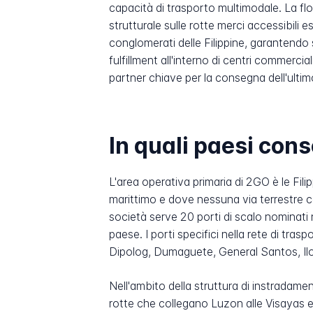
capacità di trasporto multimodale. La flo
strutturale sulle rotte merci accessibil
conglomerati delle Filippine, garantendo s
fulfillment all'interno di centri commerci
partner chiave per la consegna dell'ultim
In quali paesi co
L'area operativa primaria di 2GO è le Fil
marittimo e dove nessuna via terrestre col
società serve 20 porti di scalo nominati
paese. I porti specifici nella rete di t
Dipolog, Dumaguete, General Santos, Ilo
Nell'ambito della struttura di instradame
rotte che collegano Luzon alle Visayas 