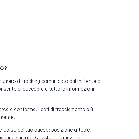
GO?
 numero di tracking comunicato dal mittente o
nsente di accedere a tutte le informazioni
erca e conferma. I dati di tracciamento più
amente.
percorso del tuo pacco: posizione attuale,
onsegna stimata. Queste informazioni