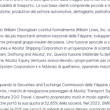
lità di trasporto. La sua base clienti comprende piccole e me
tiche, produttori del settore automotive, dettaglianti, piatta
do William Chiongbian costituì formalmente William Lines, Inc. a
o dei più importanti armatori nazionali delle Filippine, svilupp
tre principali gruppi insulari del paese. Una fusione epocale s
Lines e Aboitiz Shipping Corporation in un'operazione di scambi
illiam, Gothong and Aboitiz, Inc. Questa fusione trilaterale fu def
e Aboitiz Equity Ventures aveva rilevato i propri partner per circa
System Corporation il 4 febbraio di quell'anno, operando march
quando la Securities and Exchange Commission delle Filippine 
e, i marchi di navigazione passeggeri di Aboitiz Transport Sy
tituire 2GO Travel. L'assetto proprietario mutò in modo signi
che portò la sua quota al 52,85% della società. Nel 2023, SMIC
 del 14,32% per circa 5,16 miliardi di pesos filippini, portando