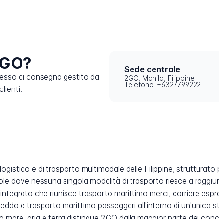
2GO?
Sede centrale
cesso di consegna gestito da
2GO, Manila, Filippine
Telefono: +6327799222
lienti.
 logistico e di trasporto multimodale delle Filippine, struttura
isole dove nessuna singola modalità di trasporto riesce a raggi
egrato che riunisce trasporto marittimo merci, corriere espress
reddo e trasporto marittimo passeggeri all'interno di un'unica s
 mare, aria e terra distingue 2GO dalla maggior parte dei conco