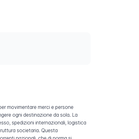
to per movimentare merci e persone
ungere ogni destinazione da sola. La
o, spedizioni internazionali, logistica
truttura societaria. Questa
rrenti nazionali, che di norma si