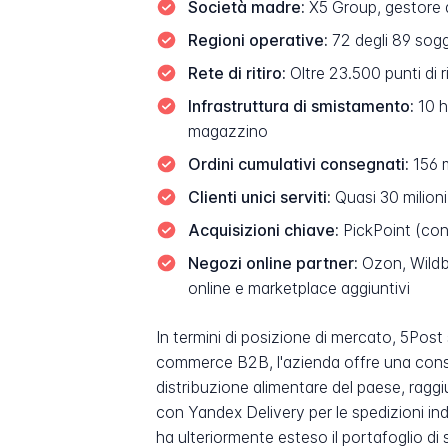
Società madre:
X5 Group, gestore d
Regioni operative:
72 degli 89 sogge
Rete di ritiro:
Oltre 23.500 punti di r
Infrastruttura di smistamento:
10 h
magazzino
Ordini cumulativi consegnati:
156 m
Clienti unici serviti:
Quasi 30 milioni
Acquisizioni chiave:
PickPoint (con
Negozi online partner:
Ozon, Wildbe
online e marketplace aggiuntivi
In termini di posizione di mercato, 5Post si
commerce B2B, l'azienda offre una consegn
distribuzione alimentare del paese, raggi
con Yandex Delivery per le spedizioni ind
ha ulteriormente esteso il portafoglio di 