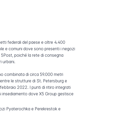
ti federali del paese e oltre 4.400
ole e comuni dove sono presenti i negozi
o 5Post, poiché la rete di consegna
i urbani.
no combinata di circa 59.000 metri
ntre le strutture di St. Petersburg e
bbraio 2022. I punti di ritiro integrati
asi insediamento dove X5 Group gestisce
gozi Pyaterochka e Perekrestok e