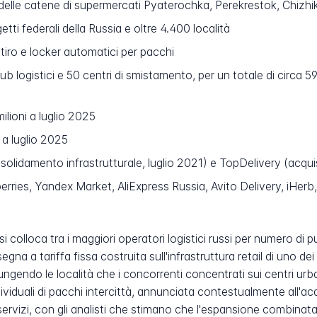
elle catene di supermercati Pyaterochka, Perekrestok, Chizhi
tti federali della Russia e oltre 4.400 località
itiro e locker automatici per pacchi
ub logistici e 50 centri di smistamento, per un totale di circa 59
ilioni a luglio 2025
 a luglio 2025
solidamento infrastrutturale, luglio 2021) e TopDelivery (acqu
rries, Yandex Market, AliExpress Russia, Avito Delivery, iHerb
 colloca tra i maggiori operatori logistici russi per numero di punt
a a tariffa fissa costruita sull'infrastruttura retail di uno dei
ungendo le località che i concorrenti concentrati sui centri ur
ividuali di pacchi intercittà, annunciata contestualmente all'a
servizi, con gli analisti che stimano che l'espansione combinata