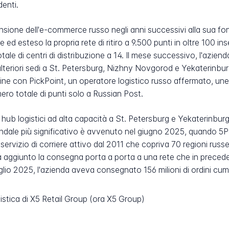
denti.
pansione dell'e-commerce russo negli anni successivi alla sua 
 ed esteso la propria rete di ritiro a 9.500 punti in oltre 100 in
ale di centri di distribuzione a 14. Il mese successivo, l'azienda
ulteriori sedi a St. Petersburg, Nizhny Novgorod e Yekaterinbur
e con PickPoint, un operatore logistico russo affermato, unendo
mero totale di punti solo a Russian Post.
ub logistici ad alta capacità a St. Petersburg e Yekaterinburg
endale più significativo è avvenuto nel giugno 2025, quando 5Po
servizio di corriere attivo dal 2011 che copriva 70 regioni russ
 ha aggiunto la consegna porta a porta a una rete che in prece
luglio 2025, l'azienda aveva consegnato 156 milioni di ordini cumul
istica di X5 Retail Group (ora X5 Group)