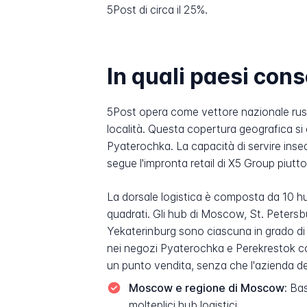
5Post di circa il 25%.
In quali paesi con
5Post opera come vettore nazionale russo
località. Questa copertura geografica si
Pyaterochka. La capacità di servire insed
segue l'impronta retail di X5 Group piutt
La dorsale logistica è composta da 10 hu
quadrati. Gli hub di Moscow, St. Petersb
Yekaterinburg sono ciascuna in grado di el
nei negozi Pyaterochka e Perekrestok co
un punto vendita, senza che l'azienda debb
Moscow e regione di Moscow:
Bas
molteplici hub logistici