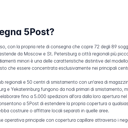
segna 5Post?
, con la propria rete di consegna che copre 72 degli 89 sogget
 estende da Moscow e St. Petersburg a città regionali più picc
iamenti minori è una delle caratteristiche distintive del modell
osto che essere concentrata esclusivamente nei principali centr
b regionali e 50 centri di smistamento con un'area di magazzi
urg e Yekaterinburg fungono da nodi primari di smistamento, me
aborare fino a 5.000 spedizioni all'ora dalla loro apertura nel fe
nsentono a 5Post di estendere la propria copertura a qualsi
a costruire o affittare locali separati in quelle aree.
e operativa principale con copertura capillare attraverso i ne