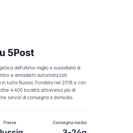
su 5Post
stica dell'ultimo miglio e sussidiaria di
ritiro e armadietti automatizzati
ari in tutta Russia. Fondata nel 2018 e con
ltre 4.400 località attraverso più di
nche servizi di consegna a domicilio.
Paese
Consegna media
Russia
3-24g