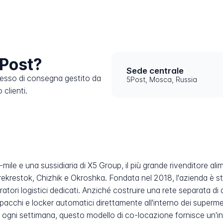
Post?
Sede centrale
cesso di consegna gestito da
5Post, Mosca, Russia
 clienti.
-mile e una sussidiaria di X5 Group, il più grande rivenditore ali
ekrestok, Chizhik e Okroshka. Fondata nel 2018, l'azienda è s
atori logistici dedicati. Anziché costruire una rete separata di d
i pacchi e locker automatici direttamente all'interno dei superm
i ogni settimana, questo modello di co-locazione fornisce un'inf