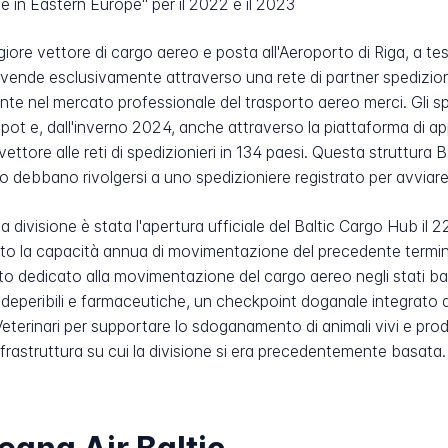
ne in Eastern Europe" per il 2022 e il 2023
ggiore vettore di cargo aereo e posta all'Aeroporto di Riga, a t
ne vende esclusivamente attraverso una rete di partner spedizion
mente nel mercato professionale del trasporto aereo merci. Gli s
Spot e, dall'inverno 2024, anche attraverso la piattaforma di 
tore alle reti di spedizionieri in 134 paesi. Questa struttura B
go debbano rivolgersi a uno spedizioniere registrato per avvia
la divisione è stata l'apertura ufficiale del Baltic Cargo Hub i
ato la capacità annua di movimentazione del precedente termina
o dedicato alla movimentazione del cargo aereo negli stati balt
 deperibili e farmaceutiche, un checkpoint doganale integrato d
e Veterinari per supportare lo sdoganamento di animali vivi e pr
frastruttura su cui la divisione si era precedentemente basata.