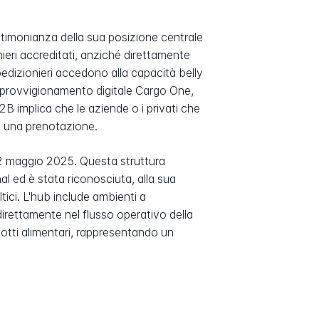
estimonianza della sua posizione centrale
ieri accreditati, anziché direttamente
pedizionieri accedono alla capacità belly
approvvigionamento digitale Cargo One,
2B implica che le aziende o i privati che
re una prenotazione.
l 22 maggio 2025. Questa struttura
l ed è stata riconosciuta, alla sua
ici. L'hub include ambienti a
irettamente nel flusso operativo della
odotti alimentari, rappresentando un