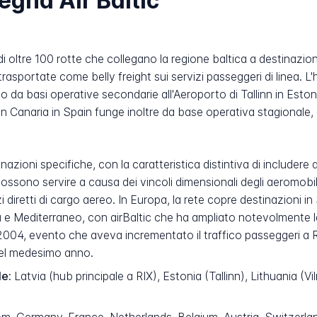
egna Air Baltic
di oltre 100 rotte che collegano la regione baltica a destinazio
rasportate come belly freight sui servizi passeggeri di linea. L'
o da basi operative secondarie all'Aeroporto di Tallinn in Estonia
ran Canaria in Spain funge inoltre da base operativa stagionale
azioni specifiche, con la caratteristica distintiva di includere 
possono servire a causa dei vincoli dimensionali degli aeromobil
zi diretti di cargo aereo. In Europa, la rete copre destinazioni 
a e Mediterraneo, con airBaltic che ha ampliato notevolmente l
004, evento che aveva incrementato il traffico passeggeri a R
 nel medesimo anno.
le:
Latvia (hub principale a RIX), Estonia (Tallinn), Lithuania (