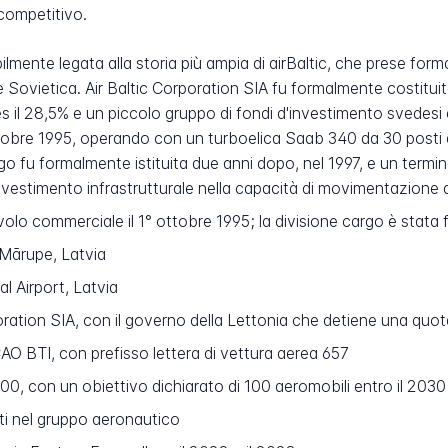
 competitivo.
ilmente legata alla storia più ampia di airBaltic, che prese forma
 Sovietica. Air Baltic Corporation SIA fu formalmente costituit
s il 28,5% e un piccolo gruppo di fondi d'investimento svedesi e
ottobre 1995, operando con un turboelica Saab 340 da 30 posti
go fu formalmente istituita due anni dopo, nel 1997, e un termin
vestimento infrastrutturale nella capacità di movimentazione de
olo commerciale il 1° ottobre 1995; la divisione cargo è stata 
 Mārupe, Latvia
l Airport, Latvia
oration SIA, con il governo della Lettonia che detiene una quo
AO BTI, con prefisso lettera di vettura aerea 657
0, con un obiettivo dichiarato di 100 aeromobili entro il 2030
ti nel gruppo aeronautico