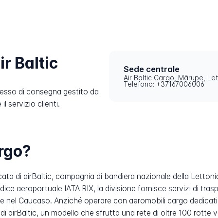
r Baltic
Sede centrale
Air Baltic Cargo, Mārupe, Le
Telefono: +37167006006
cesso di consegna gestito da
l servizio clienti.
argo?
icata di airBaltic, compagnia di bandiera nazionale della Letton
codice aeroportuale IATA RIX, la divisione fornisce servizi di tr
a e nel Caucaso. Anziché operare con aeromobili cargo dedicati,
a di airBaltic, un modello che sfrutta una rete di oltre 100 rott