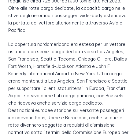
raggiunse circa 725.000-831.000 tonnellate nel 2023.
Oltre alle rotte cargo dedicate, la capacità cargo nelle
stive degli aeromobili passeggeri wide-body estendeva
la portata del vettore ulteriormente attraverso Asia e
Pacifico.
La copertura nordamericana era estesa per un vettore
asiatico, con servizi cargo dedicati verso Los Angeles,
San Francisco, Seattle-Tacoma, Chicago O'Hare, Dallas
Fort Worth, Hartsfield-Jackson Atlanta e John F.
Kennedy International Airport a New York. Uffici cargo
erano mantenuti a Los Angeles, San Francisco e Seattle
per supportare i clienti statunitensi. In Europa, Frankfurt
Airport serviva come hub cargo primario, con Brussels
che riceveva anche servizio cargo dedicato.
Destinazioni europee storiche sul versante passeggeri
includevano Paris, Rome e Barcelona, anche se quelle
rotte divennero soggette a requisiti di dismissione
normativa sotto i termini della Commissione Europea per