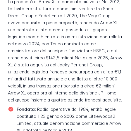
La proprietà di Arrow XL è cambiata più volte. Nel 2012,
l'attività era strutturata come joint venture tra Shop
Direct Group e Yodel. Entro il 2020, The Very Group
aveva acquisito la piena proprietà, rendendo Arrow XL
una controllata interamente posseduta. Il gruppo
logistico madre è entrato in amministrazione controllata
nel marzo 2024, con Teneo nominato come
amministratore dal principale finanziatore HSBC, a cui
erano dovuti circa $143,5 milioni. Nel giugno 2025, Arrow
XL è stata acquisita dal Jacky Perrenot Group,
un'azienda logistica francese paneuropea con circa €1,1
miliardi di fatturato annuale e una flotta di oltre 10.000
veicoli, in una transazione riportata a circa €2 milioni.
Arrow XL opera ora all'interno della divisione JP Home
del gruppo insieme a quattro aziende francesi acquisite.
Fondata:
Radici operative dal 1984, entità legale
costituita il 23 gennaio 2002 come Littlewoods2
Limited, attuale denominazione commerciale Arrow
XL adottata nell'aprile 2013