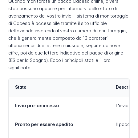
Quando monitorate un pacco Cacesa online, diversi
stati possono apparire per informarvi dello stato di
avanzamento del vostro invio. Il sistema di monitoraggio
di Cacesa è accessibile tramite il sito ufficiale
dell'azienda inserendo il vostro numero di monitoraggio,
che è generalmente composto da 13 caratteri
alfanumerici: due lettere maiuscole, seguite da nove
cifre, poi da due lettere indicative del paese di origine
(ES per la Spagna). Ecco i principali stati e il loro
significato:
Stato
Descrizio
Invio pre-ammesso
L'invio è 
Pronto per essere spedito
Il pacco è