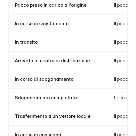
Pacco preso in carico all'origine
Il pacco è
In corso di smistamento
Il pacco è
In transito
Il pacco è
Arrivato al centro di distribuzione
Il pacco è
In corso di sdoganamento
Il pacco è
Sdoganamento completato
Le formali
Trasferimento a un vettore locale
Il pacco è
In corso di consegna
Il pacco è