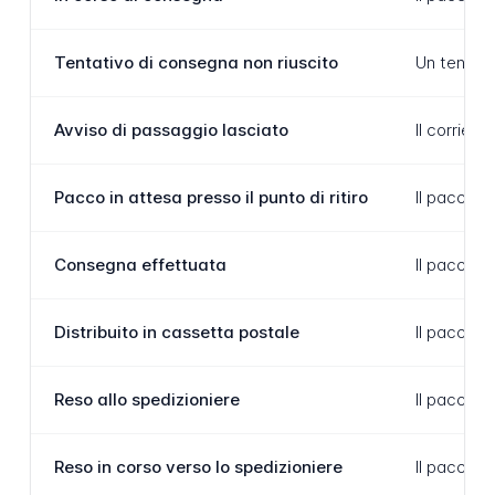
Tentativo di consegna non riuscito
Un tentati
Avviso di passaggio lasciato
Il corrier
Pacco in attesa presso il punto di ritiro
Il pacco n
Consegna effettuata
Il pacco è
Distribuito in cassetta postale
Il pacco è
Reso allo spedizioniere
Il pacco s
Reso in corso verso lo spedizioniere
Il pacco è