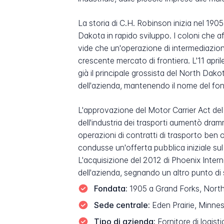
La storia di C.H. Robinson inizia nel 19
Dakota in rapido sviluppo. I coloni che a
vide che un'operazione di intermediazion
crescente mercato di frontiera. L'11 apr
già il principale grossista del North Dak
dell'azienda, mantenendo il nome del fo
L'approvazione del Motor Carrier Act de
dell'industria dei trasporti aumentò dram
operazioni di contratti di trasporto ben 
condusse un'offerta pubblica iniziale sul
L'acquisizione del 2012 di Phoenix Intern
dell'azienda, segnando un altro punto di
Fondata:
1905 a Grand Forks, North
Sede centrale:
Eden Prairie, Minnes
Tipo di azienda:
Fornitore di logist