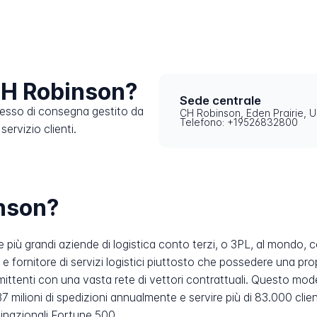
CH Robinson?
Sede centrale
cesso di consegna gestito da
CH Robinson, Eden Prairie, 
Telefono: +19526832800
ervizio clienti.
nson?
 più grandi aziende di logistica conto terzi, o 3PL, al mondo, 
e fornitore di servizi logistici piuttosto che possedere una prop
mittenti con una vasta rete di vettori contrattuali. Questo mod
 37 milioni di spedizioni annualmente e servire più di 83.000 clie
ltinazionali Fortune 500.