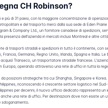
nsegna CH Robinson?
e più di 31 paesi, con la maggiore concentrazione di operazioni
metropolitani e del trasporto merci dalla sua sede di Eden Prairie 
lgram & Company Ltd., un fornitore canadese di spedizioni, serviz
la presenza dell'azienda in mercati inclusi Montreal e altre cit
 di trasporti stradali e spedizioni in tutto il continente, con 
si, Francia, Germania, Regno Unito, Irlanda, Spagna e Italia. L
acquisì Transeco, un trasportatore stradale francese. L'aziend
i in Europa, operando attraverso una rete di uffici in tutta la reg
 da posizioni strategiche tra cui Shanghai, Singapore e Korea.
hilippines, riconoscendo il crescente settore logistico nel Sud
ippines per decenni, il nuovo ufficio dedicato rappresenta un 
nche una rete di uffici. Per destinazioni dove non esiste un uf
i e sdoganamento.