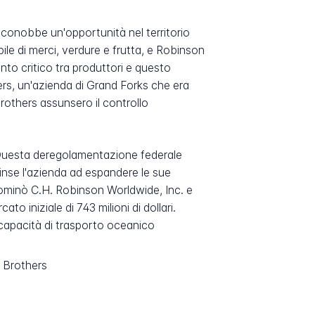
iconobbe un'opportunità nel territorio
ile di merci, verdure e frutta, e Robinson
to critico tra produttori e questo
ers, un'azienda di Grand Forks che era
rothers assunsero il controllo
 Questa deregolamentazione federale
pinse l'azienda ad espandere le sue
rinominò C.H. Robinson Worldwide, Inc. e
 iniziale di 743 milioni di dollari.
 capacità di trasporto oceanico
 Brothers