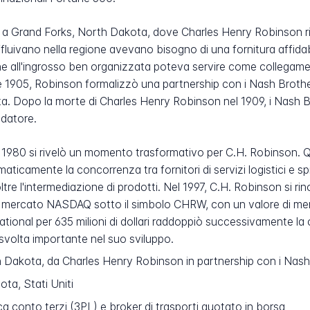
05 a Grand Forks, North Dakota, dove Charles Henry Robinson r
ffluivano nella regione avevano bisogno di una fornitura affidab
e all'ingrosso ben organizzata poteva servire come collegamen
ile 1905, Robinson formalizzò una partnership con i Nash Broth
ota. Dopo la morte di Charles Henry Robinson nel 1909, i Nash B
ndatore.
l 1980 si rivelò un momento trasformativo per C.H. Robinson.
maticamente la concorrenza tra fornitori di servizi logistici e s
oltre l'intermediazione di prodotti. Nel 1997, C.H. Robinson si 
 mercato NASDAQ sotto il simbolo CHRW, con un valore di mercato
ational per 635 milioni di dollari raddoppiò successivamente la
 svolta importante nel suo sviluppo.
 Dakota, da Charles Henry Robinson in partnership con i Nash
ota, Stati Uniti
ica conto terzi (3PL) e broker di trasporti quotato in borsa