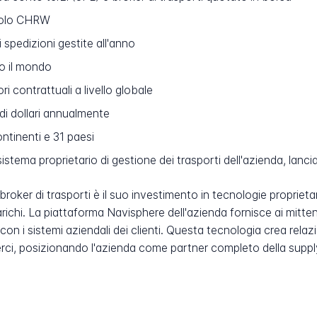
bolo CHRW
i spedizioni gestite all'anno
to il mondo
i contrattuali a livello globale
 di dollari annualmente
ontinenti e 31 paesi
sistema proprietario di gestione dei trasporti dell'azienda, lanc
roker di trasporti è il suo investimento in tecnologie proprietari
ichi. La piattaforma Navisphere dell'azienda fornisce ai mittent
 con i sistemi aziendali dei clienti. Questa tecnologia crea re
erci, posizionando l'azienda come partner completo della supply