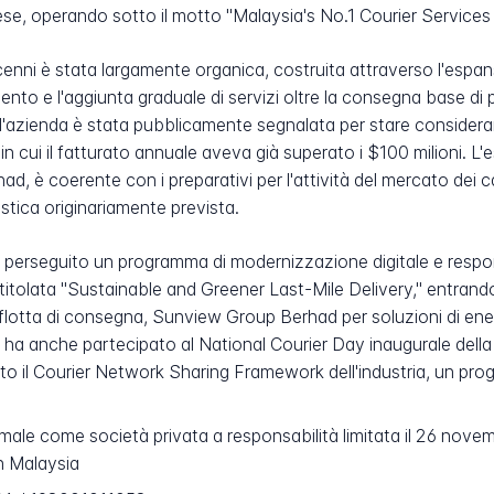
 paese, operando sotto il motto "Malaysia's No.1 Courier Servic
cenni è stata largamente organica, costruita attraverso l'espansi
amento e l'aggiunta graduale di servizi oltre la consegna base d
o l'azienda è stata pubblicamente segnalata per stare conside
 cui il fatturato annuale aveva già superato i $100 milioni. L'e
d, è coerente con i preparativi per l'attività del mercato dei 
stica originariamente prevista.
 ha perseguito un programma di modernizzazione digitale e respo
à intitolata "Sustainable and Greener Last-Mile Delivery," entra
sua flotta di consegna, Sunview Group Berhad per soluzioni di ener
 ha anche partecipato al National Courier Day inaugurale dell
to il Courier Network Sharing Framework dell'industria, un prog
male come società privata a responsabilità limitata il 26 nove
in Malaysia