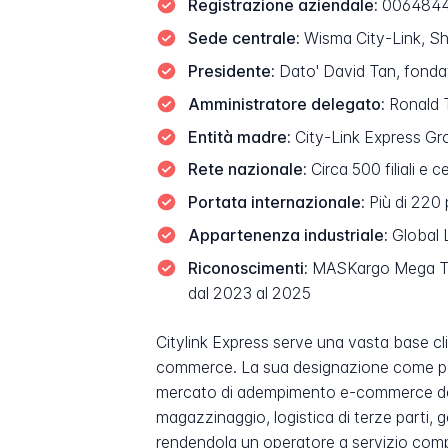
Registrazione aziendale:
0064844
Sede centrale:
Wisma City-Link, Sh
Presidente:
Dato' David Tan, fondat
Amministratore delegato:
Ronald 
Entità madre:
City-Link Express Gr
Rete nazionale:
Circa 500 filiali e c
Portata internazionale:
Più di 220 p
Appartenenza industriale:
Global 
Riconoscimenti:
MASKargo Mega Tonn
dal 2023 al 2025
Citylink Express serve una vasta base cli
commerce. La sua designazione come part
mercato di adempimento e-commerce dell
magazzinaggio, logistica di terze parti,
rendendola un operatore a servizio compl