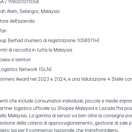
A / 198001011058
ah Alam, Selangor, Malaysia
ore dell'azienda
Tan
oup Berhad (numero di registrazione 1058511H)
entri di raccolta in tutta la Malaysia
aesi e territori
Logistics Network (GLN)
ers Award nel 2023 e 2024, e una Valutazione 4 Stelle com
enti che include consumatori individuali, piccole e medie impre
ner logistico ufficiale su Shopee Malaysia e Lazada l'ha posi
a Malaysia. La gamma di servizi va ben oltre la consegna por
 gestione della catena di approvvigionamento, gestione di sale
eto sia per il commercio nazionale che transfrontaliero.