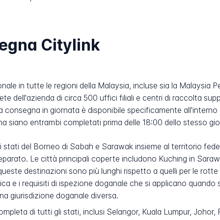
segna Citylink
ale in tutte le regioni della Malaysia, incluse sia la Malaysia 
rete dell'azienda di circa 500 uffici filiali e centri di raccolta 
. La consegna in giornata è disponibile specificamente all'intern
gna siano entrambi completati prima delle 18:00 dello stesso gio
stati del Borneo di Sabah e Sarawak insieme al territorio feder
io separato. Le città principali coperte includono Kuching in S
queste destinazioni sono più lunghi rispetto a quelli per le rotte 
fica e i requisiti di ispezione doganale che si applicano quando 
na giurisdizione doganale diversa.
pleta di tutti gli stati, inclusi Selangor, Kuala Lumpur, Johor