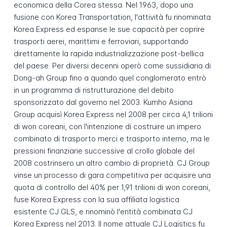
economica della Corea stessa. Nel 1963, dopo una
fusione con Korea Transportation, l'attività fu rinominata
Korea Express ed espanse le sue capacità per coprire
trasporti aerei, marittimi e ferroviari, supportando
direttamente la rapida industrializzazione post-bellica
del paese. Per diversi decenni operò come sussidiaria di
Dong-ah Group fino a quando quel conglomerato entrò
in un programma di ristrutturazione del debito
sponsorizzato dal governo nel 2003. Kumho Asiana
Group acquisì Korea Express nel 2008 per circa 4,1 trilioni
di won coreani, con l'intenzione di costruire un impero
combinato di trasporto merci e trasporto interno, ma le
pressioni finanziarie successive al crollo globale del
2008 costrinsero un altro cambio di proprietà. CJ Group
vinse un processo di gara competitiva per acquisire una
quota di controllo del 40% per 1,91 trilioni di won coreani,
fuse Korea Express con la sua affiliata logistica
esistente CJ GLS, e rinominò l'entità combinata CJ
Korea Express nel 2013. Il nome attuale CJ Logistics fu