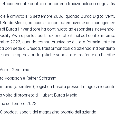
e efficacemente contro i concorrenti tradizionali con negozi fi
le è arrivato il 15 settembre 2006, quando Burda Digital Vent
Burda Media, ha acquisito computeruniverse dal management d
di Burda il rivenditore ha continuato ad espandersi ricevendo
uality Award per la soddisfazione clienti nel call center interno
ettembre 2023, quando computeruniverse è stata formalmente in
Burda con sede a Dresda, trasformandosi da azienda indipendent
ione, le operazioni logistiche sono state trasferite da Friedb
Assia, Germania
ta Koppisch e Reiner Schramm
rmania (operativa); logistica basata presso il magazzino cent
 volta di proprietà di Hubert Burda Media
ine settembre 2023
 prodotti spediti dal magazzino proprio dell'azienda