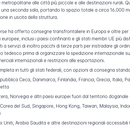
ee metropolitane alle città più piccole e alle destinazioni rurali
i una seconda sala, portando lo spazio totale a circa 16.000 me
ne in uscita della struttura.
verse ha offerto consegne transfrontaliere in Europa e oltre per 
opee, inclusi i paesi confinanti e gli stati membri UE più distant
i a servizi di inoltro pacchi di terze parti per instradare gli ordi
zo tedesco prima di organizzare la spedizione internazionale su
ciali internazionali e restrizioni alle esportazioni.
eta in tutti gli stati federali, con opzioni di consegna stand
pubblica Ceca, Danimarca, Finlandia, Francia, Grecia, Italia, Pa
retta
ra, Norvegia e altri paesi europei fuori dal territorio doganale
Corea del Sud, Singapore, Hong Kong, Taiwan, Malaysia, Indones
i
i Uniti, Arabia Saudita e altre destinazioni regionali accessibili 