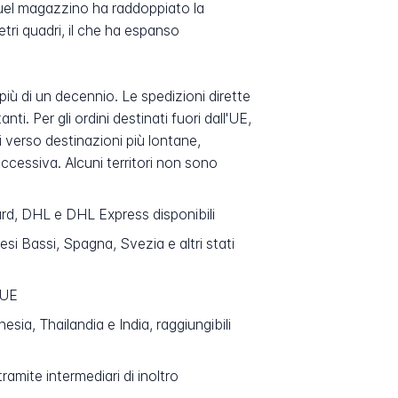
. Quel magazzino ha raddoppiato la
tri quadri, il che ha espanso
più di un decennio. Le spedizioni dirette
i. Per gli ordini destinati fuori dall'UE,
ni verso destinazioni più lontane,
ccessiva. Alcuni territori non sono
ard, DHL e DHL Express disponibili
esi Bassi, Spagna, Svezia e altri stati
 UE
ia, Thailandia e India, raggiungibili
tramite intermediari di inoltro