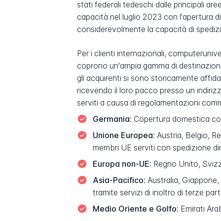
stati federali tedeschi dalle principali ar
capacità nel luglio 2023 con l'apertura d
considerevolmente la capacità di spedizio
Per i clienti internazionali, computeruni
coprono un'ampia gamma di destinazioni eur
gli acquirenti si sono storicamente affidat
ricevendo il loro pacco presso un indiriz
serviti a causa di regolamentazioni commer
Germania:
Copertura domestica compl
Unione Europea:
Austria, Belgio, Re
membri UE serviti con spedizione di
Europa non-UE:
Regno Unito, Svizze
Asia-Pacifico:
Australia, Giappone, 
tramite servizi di inoltro di terze part
Medio Oriente e Golfo:
Emirati Arab