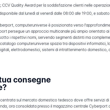
CCV Quality Award per la soddisfazione clienti nelle operazioni
ponibile dal lunedì al venerdì dalle 08:00 alle 19:00, e sabato
berport, computeruniverse è posizionata verso l'approfondiment
port persegue un approccio multicanale più ampio orientato ai p
sotto i rispettivi nomi, servendo segmenti distinti ma comple
 Il catalogo computeruniverse spazia tra dispositivi informatici,
igitali, elettrodomestici, sistemi di intrattenimento domestico,
ettua consegne
e?
centrata sul mercato domestico tedesco dove offre servizi di
azienda, ora consolidata presso il magazzino centrale Cyberport a