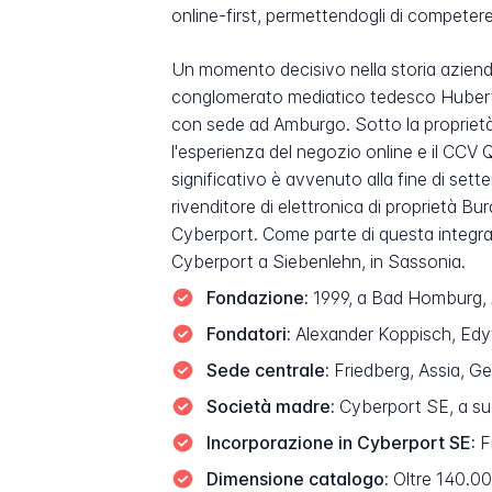
online-first, permettendogli di competer
Un momento decisivo nella storia azienda
conglomerato mediatico tedesco Hubert 
con sede ad Amburgo. Sotto la proprietà 
l'esperienza del negozio online e il CCV Q
significativo è avvenuto alla fine di s
rivenditore di elettronica di proprietà 
Cyberport. Come parte di questa integraz
Cyberport a Siebenlehn, in Sassonia.
Fondazione:
1999, a Bad Homburg, 
Fondatori:
Alexander Koppisch, Edy
Sede centrale:
Friedberg, Assia, Ge
Società madre:
Cyberport SE, a sua
Incorporazione in Cyberport SE:
F
Dimensione catalogo:
Oltre 140.000