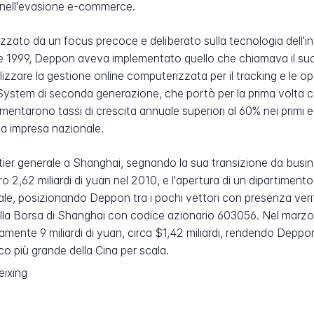
 nell'evasione e-commerce.
rizzato da un focus precoce e deliberato sulla tecnologia dell'
re 1999, Deppon aveva implementato quello che chiamava il suo
tilizzare la gestione online computerizzata per il tracking e le o
tem di seconda generazione, che portò per la prima volta capa
limentarono tassi di crescita annuale superiori al 60% nei pri
 a impresa nazionale.
artier generale a Shanghai, segnando la sua transizione da busi
ro 2,62 miliardi di yuan nel 2010, e l'apertura di un dipartimen
ale, posizionando Deppon tra i pochi vettori con presenza verific
lla Borsa di Shanghai con codice azionario 603056. Nel marzo 
amente 9 miliardi di yuan, circa $1,42 miliardi, rendendo Depp
o più grande della Cina per scala.
eixing