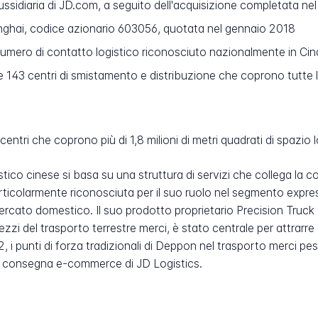
ussidiaria di JD.com, a seguito dell'acquisizione completata ne
ghai, codice azionario 603056, quotata nel gennaio 2018
umero di contatto logistico riconosciuto nazionalmente in Cin
e 143 centri di smistamento e distribuzione che coprono tutte le 
entri che coprono più di 1,8 milioni di metri quadrati di spazio 
ico cinese si basa su una struttura di servizi che collega la c
articolarmente riconosciuta per il suo ruolo nel segmento expre
ercato domestico. Il suo prodotto proprietario Precision Truck 
zi del trasporto terrestre merci, è stato centrale per attrarre c
 i punti di forza tradizionali di Deppon nel trasporto merci pesa
 di consegna e-commerce di JD Logistics.