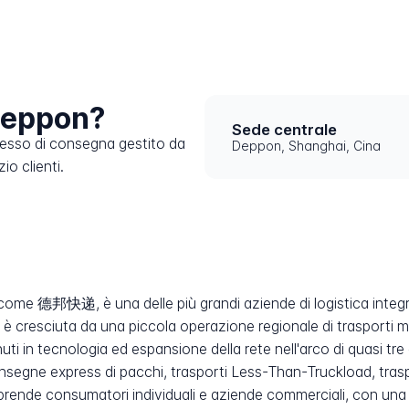
Deppon?
Sede centrale
cesso di consegna gestito da
Deppon, Shanghai, Cina
io clienti.
come 德邦快递, è una delle più grandi aziende di logistica integr
 è cresciuta da una piccola operazione regionale di trasporti m
ti in tecnologia ed espansione della rete nell'arco di quasi tr
onsegne express di pacchi, trasporti Less-Than-Truckload, traspo
rende consumatori individuali e aziende commerciali, con una 