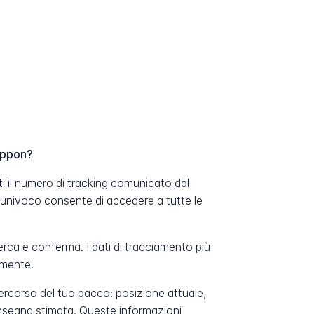
eppon?
i il numero di tracking comunicato dal
 univoco consente di accedere a tutte le
erca e conferma. I dati di tracciamento più
amente.
percorso del tuo pacco: posizione attuale,
onsegna stimata. Queste informazioni