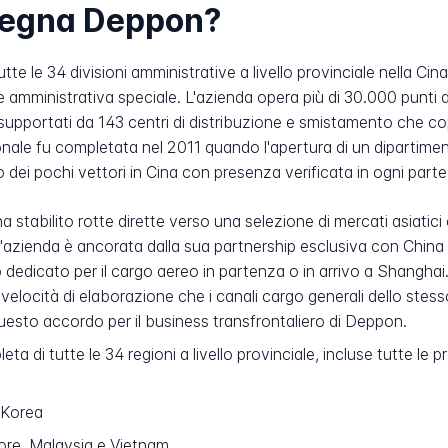
nsegna Deppon?
e le 34 divisioni amministrative a livello provinciale nella Cina
 amministrativa speciale. L'azienda opera più di 30.000 punti 
 supportati da 143 centri di distribuzione e smistamento che copr
nale fu completata nel 2011 quando l'apertura di un dipartime
ei pochi vettori in Cina con presenza verificata in ogni parte 
a stabilito rotte dirette verso una selezione di mercati asiatici 
'azienda è ancorata dalla sua partnership esclusiva con China E
edicato per il cargo aereo in partenza o in arrivo a Shanghai. 
velocità di elaborazione che i canali cargo generali dello ste
 questo accordo per il business transfrontaliero di Deppon.
a di tutte le 34 regioni a livello provinciale, incluse tutte le 
 Korea
ore, Malaysia e Vietnam