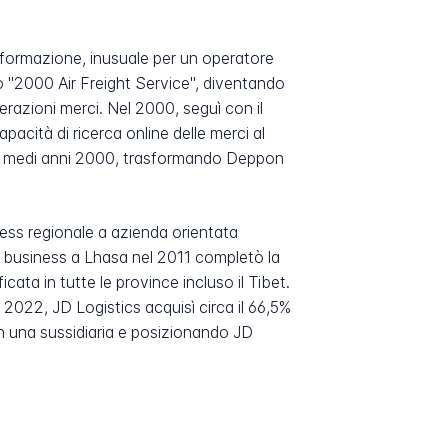
informazione, inusuale per un operatore
 "2000 Air Freight Service", diventando
perazioni merci. Nel 2000, seguì con il
cità di ricerca online delle merci al
mi e medi anni 2000, trasformando Deppon
ness regionale a azienda orientata
to business a Lhasa nel 2011 completò la
ata in tutte le province incluso il Tibet.
2022, JD Logistics acquisì circa il 66,5%
on una sussidiaria e posizionando JD