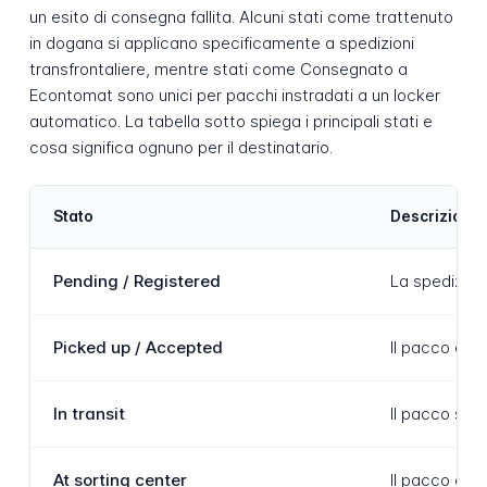
un esito di consegna fallita. Alcuni stati come trattenuto
in dogana si applicano specificamente a spedizioni
transfrontaliere, mentre stati come Consegnato a
Econtomat sono unici per pacchi instradati a un locker
automatico. La tabella sotto spiega i principali stati e
cosa significa ognuno per il destinatario.
Stato
Descrizione
Pending / Registered
La spedizione
Picked up / Accepted
Il pacco è st
In transit
Il pacco si 
At sorting center
Il pacco è ar