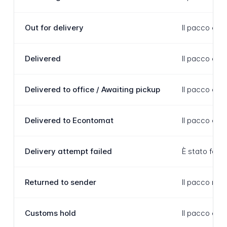
Out for delivery
Il pacco è st
Delivered
Il pacco è s
Delivered to office / Awaiting pickup
Il pacco è st
Delivered to Econtomat
Il pacco è st
Delivery attempt failed
È stato fatto
Returned to sender
Il pacco non 
Customs hold
Il pacco è t