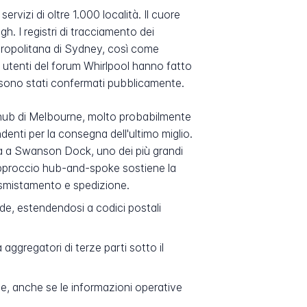
rvizi di oltre 1.000 località. Il cuore
. I registri di tracciamento dei
tropolitana di Sydney, così come
i utenti del forum Whirlpool hanno fatto
on sono stati confermati pubblicamente.
uo hub di Melbourne, molto probabilmente
ndenti per la consegna dell'ultimo miglio.
a a Swanson Dock, uno dei più grandi
 approccio hub-and-spoke sostiene la
di smistamento e spedizione.
de, estendendosi a codici postali
ggregatori di terze parti sotto il
le, anche se le informazioni operative