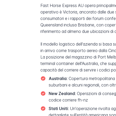
Fast Horse Express AU opera principalmente 
operativo è Victoria, ancorato dalle due 
consumatori e i rapporti dei forum conf
Queensland inclusa Brisbane, con copertur
riferimento ad almeno due ubicazioni di d
Il modello logistico dell'azienda si basa
in arrivo come trasporto aereo dalla Cina, 
La posizione del magazzino di Port Melb
terminal container dell'Australia, che s
capacità del corriere di servire i codici 
Australia:
Copertura metropolitana p
suburbani e alcuni regionali, con oltr
New Zealand:
Operazioni di consegn
codice corriere fh-nz
Stati Uniti:
Un'operazione rivolta agl
dettagliate sull'entità americana son