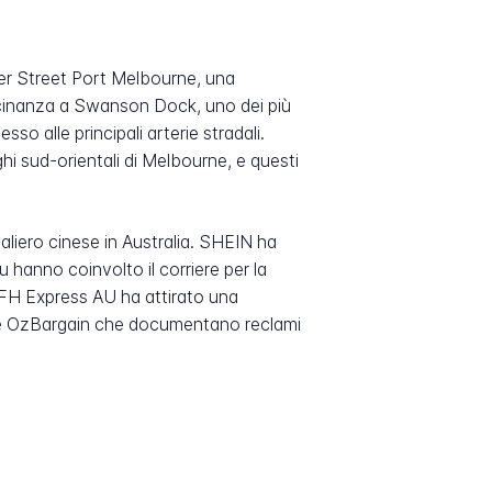
imer Street Port Melbourne, una
icinanza a Swanson Dock, uno dei più
so alle principali arterie stradali.
i sud-orientali di Melbourne, e questi
aliero cinese in Australia. SHEIN ha
hanno coinvolto il corriere per la
, FH Express AU ha attirato una
l e OzBargain che documentano reclami