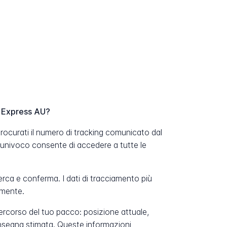
H Express AU?
ocurati il numero di tracking comunicato dal
 univoco consente di accedere a tutte le
erca e conferma. I dati di tracciamento più
amente.
percorso del tuo pacco: posizione attuale,
onsegna stimata. Queste informazioni