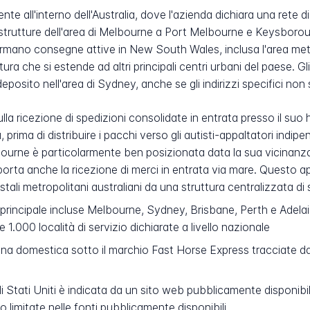
all'interno dell'Australia, dove l'azienda dichiara una rete di se
strutture dell'area di Melbourne a Port Melbourne e Keysborough
ermano consegne attive in New South Wales, inclusa l'area me
a che si estende ad altri principali centri urbani del paese. Gl
eposito nell'area di Sydney, anche se gli indirizzi specifici n
 sulla ricezione di spedizioni consolidate in entrata presso il s
prima di distribuire i pacchi verso gli autisti-appaltatori indipe
ourne è particolarmente ben posizionata data la sua vicinanz
upporta anche la ricezione di merci in entrata via mare. Questo
postali metropolitani australiani da una struttura centralizzata 
rincipale incluse Melbourne, Sydney, Brisbane, Perth e Adelai
e 1.000 località di servizio dichiarate a livello nazionale
a domestica sotto il marchio Fast Horse Express tracciate da a
i Stati Uniti è indicata da un sito web pubblicamente disponibi
o limitate nelle fonti pubblicamente disponibili