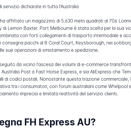
i servizio dichiarate in tutta l'Australia
U ha affittato un magazzino di 5.630 metri quadrati al 706 Lor
di Lemon Baxter. Port Melbourne è stata scelta per la sua v
combinata con forti collegamenti di trasporto intermodale e acces
i consegna pacchi al 8 Coral Court, Keysborough, nei sobborgh
elle sue operazioni di smistamento e spedizione.
seguito da vicino l'ascesa dei volumi di e-commerce transfront
Australia Post a Fast Horse Express, e sia AliExpress che Temu 
alli di codici postali. Nonostante questa trazione commerciale
tiva tra i consumatori, con forum australiani come Whirlpoo
amento imprecisi e limitata reattività del servizio clienti.
nsegna FH Express AU?