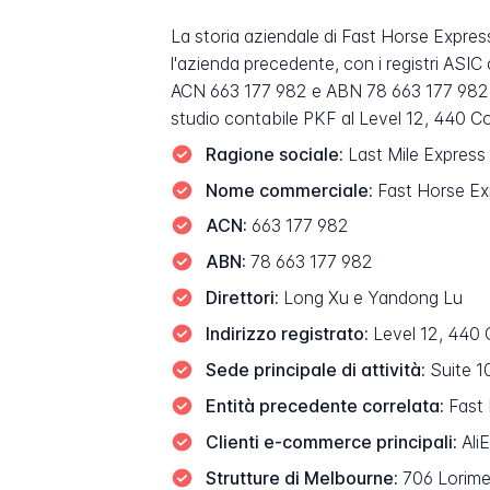
La storia aziendale di Fast Horse Express
l'azienda precedente, con i registri ASIC
ACN 663 177 982 e ABN 78 663 177 982. I 
studio contabile PKF al Level 12, 440 Col
Ragione sociale:
Last Mile Express
Nome commerciale:
Fast Horse Ex
ACN:
663 177 982
ABN:
78 663 177 982
Direttori:
Long Xu e Yandong Lu
Indirizzo registrato:
Level 12, 440 
Sede principale di attività:
Suite 1
Entità precedente correlata:
Fast 
Clienti e-commerce principali:
Ali
Strutture di Melbourne:
706 Lorimer