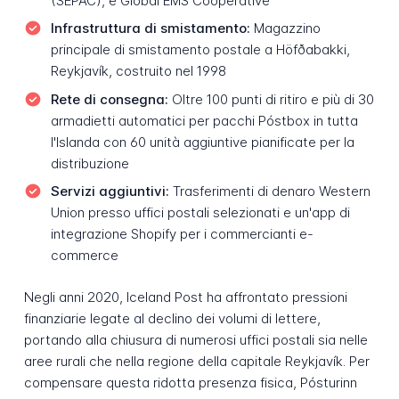
(SEPAC), e Global EMS Cooperative
Infrastruttura di smistamento:
Magazzino
principale di smistamento postale a Höfðabakki,
Reykjavík, costruito nel 1998
Rete di consegna:
Oltre 100 punti di ritiro e più di 30
armadietti automatici per pacchi Póstbox in tutta
l'Islanda con 60 unità aggiuntive pianificate per la
distribuzione
Servizi aggiuntivi:
Trasferimenti di denaro Western
Union presso uffici postali selezionati e un'app di
integrazione Shopify per i commercianti e-
commerce
Negli anni 2020, Iceland Post ha affrontato pressioni
finanziarie legate al declino dei volumi di lettere,
portando alla chiusura di numerosi uffici postali sia nelle
aree rurali che nella regione della capitale Reykjavík. Per
compensare questa ridotta presenza fisica, Pósturinn