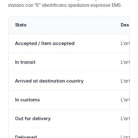
iniziano con "E" identificano spedizioni espresse EMS.
Stato
Descriz
Accepted / Item accepted
L'artico
In transit
L'artico
Arrived at destination country
L'artico
In customs
L'artic
Out for delivery
L'artico
Delivered
L'artico