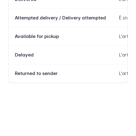
Attempted delivery / Delivery attempted
È stato 
Available for pickup
L'artico
Delayed
L'artico
Returned to sender
L'artico