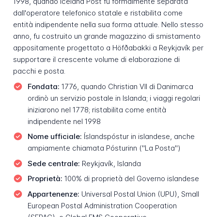
1998, quando Iceland Post fu formalmente separata
dall'operatore telefonico statale e ristabilita come
entità indipendente nella sua forma attuale. Nello stesso
anno, fu costruito un grande magazzino di smistamento
appositamente progettato a Höfðabakki a Reykjavík per
supportare il crescente volume di elaborazione di
pacchi e posta.
Fondata:
1776, quando Christian VII di Danimarca
ordinò un servizio postale in Islanda; i viaggi regolari
iniziarono nel 1778; ristabilita come entità
indipendente nel 1998
Nome ufficiale:
Íslandspóstur in islandese, anche
ampiamente chiamata Pósturinn ("La Posta")
Sede centrale:
Reykjavík, Islanda
Proprietà:
100% di proprietà del Governo islandese
Appartenenze:
Universal Postal Union (UPU), Small
European Postal Administration Cooperation