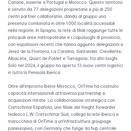
Canarie, insieme a Portugal e Morocco. Questo territorio
è servito da 77 delegazioni proprietarie e più di 250
centri partner collaborativi, dando al gruppo una
presenza combinata in oltre 1.000 località accessibili
nella regione. In Spagna, la rete di filiali raggiunge tutte le
principali aree metropolitane e i capoluoghi di provincia,
con espansioni recenti che hanno aggiunto delegazioni a
Jerez de la Frontera, La Carolina, Santander, Crevillente,
Albacete, Quart de Poblet e Tarragona, tra altri luoghi.
Solo nel 2024, il gruppo ha aperto 13 nuovi centri logistici
in tutta la Penisola Iberica.
Oltre all'impronta Iberia-Morocco, OnTime ha costruito
capacità internazionali attraverso partnership e
acquisizioni mirate. La collaborazione strategica con
Cretschmar Española, una filiale del freight forwarder
tedesco L.W. Cretschmar Süd, collega la rete iberica e
marocchina di OnTime a un'infrastruttura groupage
paneuropea, con Germany che funge da hub centrale