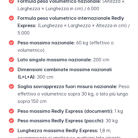
Formula peso volumetrico nazionale:
(Altezza ×
Larghezza × Lunghezza in cm) / 6.000
Formula peso volumetrico internazionale Redly
Express:
(Lunghezza × Larghezza × Altezza in cm) /
5.000
Peso massimo nazionale:
60 kg (effettivo o
volumetrico)
Lato singolo massimo nazionale:
200 cm
Dimensioni combinate massime nazionali
(L+L+A):
300 cm
Soglia sovrapprezzo fuori misura nazionale:
Peso
effettivo o volumetrico sopra 30 kg, o lato più lungo
sopra 150 cm
Peso massimo Redly Express (documenti):
1 kg
Peso massimo Redly Express (pacchi):
30 kg
Lunghezza massima Redly Express:
1,8 m;
sovrapprezzo si applica se qualsiasi lato singolo