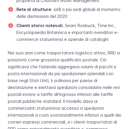
proprietà di Chatham Asset Management
Rete di strutture:
468 o più sedi globali al momento
delle dismissioni del 2020
Clienti storici notevoli:
Sears Roebuck, Time Inc.,
Encyclopaedia Britannica e importanti rivenditori e-
commerce statunitensi e aziende di cataloghi
Nei suoi anni come trasportatore logistico attivo, RRD si
posizionò come grossista qualificato postale. Ciò
significava che l'azienda aggregava volumi di pacchi e
posta internazionali da più spedizionieri aziendali con
base negli Stati Uniti, li ordinava per paese di
destinazione e iniettava spedizioni consolidate nelle reti
postali estere a tariffe all'ingrosso inferiori alle tariffe
postali pubbliche standard. Il modello dava ai
commercianti statunitensi accesso a spedizioni
internazionali a costi sostanzialmente inferiori a quelli dei
corrieri espressi commerciali, e i clienti trasportatori di
RRD erano principalmente rivenditori e-commerce,