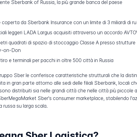
nte Sberbank of Russia, la più grande banca del paese
 coperta da Sberbank Insurance con un limite di 3 miliardi di ru
iali leggeri LADA Largus acquisiti attraverso un accordo AVT
tri quadrati di spazio di stoccaggio Classe A presso struttur
ov-on-Don
tiro e terminali per pacchi in oltre 500 città in Russia
gruppo Sber le conferisce caratteristiche strutturali che la disti
ita in gran parte attorno alle sedi delle filiali Sberbank, locali 
ono distribuiti sia nelle grandi città che nelle città più piccole
SberMegaMarket Sber's consumer marketplace, stabilendo l'azi
 russa su larga scala.
segna Sber Logistica?