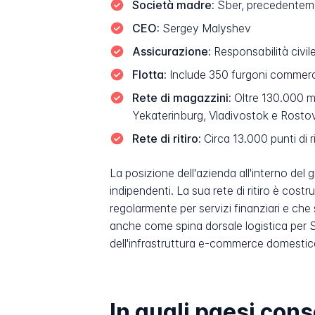
Società madre:
Sber, precedenteme
CEO:
Sergey Malyshev
Assicurazione:
Responsabilità civile
Flotta:
Include 350 furgoni commerc
Rete di magazzini:
Oltre 130.000 me
Yekaterinburg, Vladivostok e Rost
Rete di ritiro:
Circa 13.000 punti di ri
La posizione dell'azienda all'interno del 
indipendenti. La sua rete di ritiro è costru
regolarmente per servizi finanziari e che s
anche come spina dorsale logistica per 
dell'infrastruttura e-commerce domestica
In quali paesi con