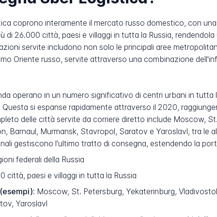
tica coprono interamente il mercato russo domestico, con una 
ù di 26.000 città, paesi e villaggi in tutta la Russia, rendendol
azioni servite includono non solo le principali aree metropolita
remo Oriente russo, servite attraverso una combinazione dell'infr
zienda operano in un numero significativo di centri urbani in tutt
à. Questa si espanse rapidamente attraverso il 2020, raggiunge
mpleto delle città servite da corriere diretto include Moscow, S
Barnaul, Murmansk, Stavropol, Saratov e Yaroslavl, tra le altre
ionali gestiscono l'ultimo tratto di consegna, estendendo la port
ioni federali della Russia
 città, paesi e villaggi in tutta la Russia
 (esempi):
Moscow, St. Petersburg, Yekaterinburg, Vladivosto
tov, Yaroslavl