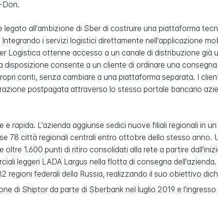
n-Don.
 legato all'ambizione di Sber di costruire una piattaforma tecn
. Integrando i servizi logistici direttamente nell'applicazione m
Logistica ottenne accesso a un canale di distribuzione già util
a disposizione consente a un cliente di ordinare una consegna d
ropri conti, senza cambiare a una piattaforma separata. I client
urazione postpagata attraverso lo stesso portale bancario azien
e e rapida. L'azienda aggiunse sedici nuove filiali regionali in
se 78 città regionali centrali entro ottobre dello stesso anno
tre 1.600 punti di ritiro consolidati alla rete a partire dall'i
i leggeri LADA Largus nella flotta di consegna dell'azienda. 
2 regioni federali della Russia, realizzando il suo obiettivo dich
one di Shiptor da parte di Sberbank nel luglio 2019 e l'ingres