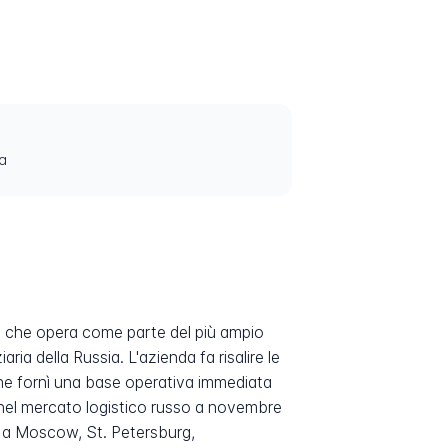
a
e che opera come parte del più ampio
a della Russia. L'azienda fa risalire le
che fornì una base operativa immediata
e nel mercato logistico russo a novembre
e A a Moscow, St. Petersburg,