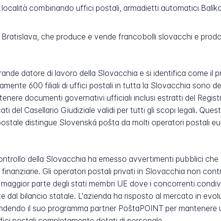
località combinando uffici postali, armadietti automatici Balí
ratislava, che produce e vende francobolli slovacchi e prodotti 
rande datore di lavoro della Slovacchia e si identifica come il pr
vamente 600 filiali di uffici postali in tutta la Slovacchia sono
tenere documenti governativi ufficiali inclusi estratti del Regist
ti del Casellario Giudiziale validi per tutti gli scopi legali. Que
postale distingue Slovenská pošta da molti operatori postali eur
 Controllo della Slovacchia ha emesso avvertimenti pubblici che
e finanziarie. Gli operatori postali privati in Slovacchia non c
la maggior parte degli stati membri UE dove i concorrenti condi
e dal bilancio statale. L'azienda ha risposto al mercato in evol
ndendo il suo programma partner PoštaPOINT per mantenere u
 uffici postali completamente dotati di personale.