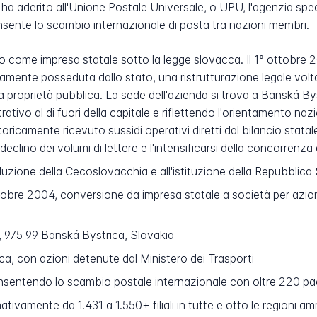
a aderito all'Unione Postale Universale, o UPU, l'agenzia spec
onsente lo scambio internazionale di posta tra nazioni membri.
ato come impresa statale sotto la legge slovacca. Il 1° ottobre
ramente posseduta dallo stato, una ristrutturazione legale volt
na proprietà pubblica. La sede dell'azienda si trova a Banská By
rativo al di fuori della capitale e riflettendo l'orientamento n
oricamente ricevuto sussidi operativi diretti dal bilancio stat
lino dei volumi di lettere e l'intensificarsi della concorrenza dei
oluzione della Cecoslovacchia e all'istituzione della Repubblic
obre 2004, conversione da impresa statale a società per azion
, 975 99 Banská Bystrica, Slovakia
, con azioni detenute dal Ministero dei Trasporti
entendo lo scambio postale internazionale con oltre 220 paesi 
ivamente da 1.431 a 1.550+ filiali in tutte e otto le regioni am