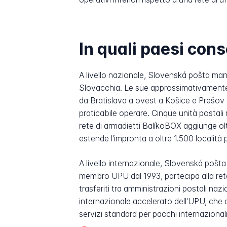
In quali paesi con
A livello nazionale, Slovenská pošta mant
Slovacchia. Le sue approssimativamente da 
da Bratislava a ovest a Košice e Prešov
praticabile operare. Cinque unità postal
rete di armadietti BalíkoBOX aggiunge olt
estende l'impronta a oltre 1.500 località p
A livello internazionale, Slovenská pošta
membro UPU dal 1993, partecipa alla rete 
trasferiti tra amministrazioni postali naz
internazionale accelerato dell'UPU, che ot
servizi standard per pacchi internazionali