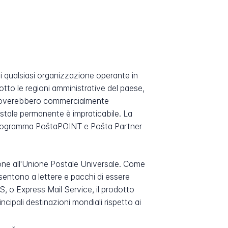
di qualsiasi organizzazione operante in
 otto le regioni amministrative del paese,
 troverebbero commercialmente
stale permanente è impraticabile. La
 il programma PoštaPOINT e Pošta Partner
sione all'Unione Postale Universale. Come
nsentono a lettere e pacchi di essere
MS, o Express Mail Service, il prodotto
ncipali destinazioni mondiali rispetto ai