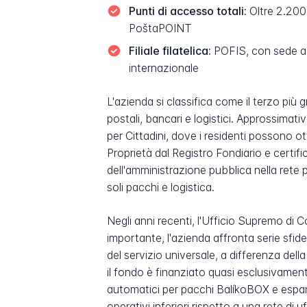
Punti di accesso totali:
Oltre 2.200 
PoštaPOINT
Filiale filatelica:
POFIS, con sede a B
internazionale
L'azienda si classifica come il terzo più g
postali, bancari e logistici. Approssimati
per Cittadini, dove i residenti possono ot
Proprietà dal Registro Fondiario e certifica
dell'amministrazione pubblica nella rete 
soli pacchi e logistica.
Negli anni recenti, l'Ufficio Supremo di
importante, l'azienda affronta serie sfid
del servizio universale, a differenza del
il fondo è finanziato quasi esclusivament
automatici per pacchi BalíkoBOX e espa
operativi inferiori rispetto a una rete di