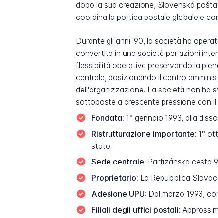
dopo la sua creazione, Slovenská pošta h
coordina la politica postale globale e c
Durante gli anni '90, la società ha oper
convertita in una società per azioni inte
flessibilità operativa preservando la pie
centrale, posizionando il centro amminist
dell'organizzazione. La società non ha st
sottoposte a crescente pressione con il dec
Fondata:
1° gennaio 1993, alla diss
Ristrutturazione importante:
1° ott
stato
Sede centrale:
Partizánska cesta 9
Proprietario:
La Repubblica Slovacca
Adesione UPU:
Dal marzo 1993, cons
Filiali degli uffici postali:
Approssimat