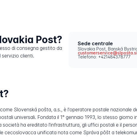
lovakia Post?
Sede centrale
cesso di consegna gestito da
Slovakia Post, Banská Bystri
customerservice@slposta.s
servizio clienti.
Telefono: +421484378777
t?
come Slovenská pošta, a.s., è l'operatore postale nazionale de
postali universali. Fondata il 1° gennaio 1993, lo stesso giorno 
a società ha ereditato l'infrastruttura, gli uffici postali e il 
le cecoslovacca unificata nota come Správa pôšt a telekomun