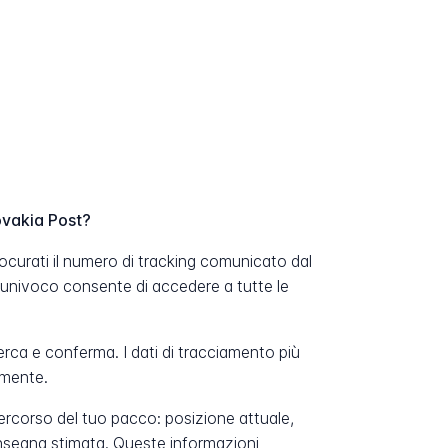
ovakia Post?
ocurati il numero di tracking comunicato dal
 univoco consente di accedere a tutte le
erca e conferma. I dati di tracciamento più
amente.
percorso del tuo pacco: posizione attuale,
onsegna stimata. Queste informazioni