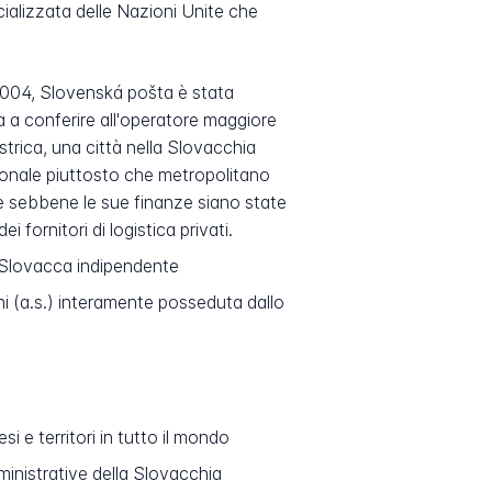
ializzata delle Nazioni Unite che
 2004, Slovenská pošta è stata
a a conferire all'operatore maggiore
strica, una città nella Slovacchia
azionale piuttosto che metropolitano
ale sebbene le sue finanze siano state
 fornitori di logistica privati.
a Slovacca indipendente
i (a.s.) interamente posseduta dallo
e territori in tutto il mondo
ministrative della Slovacchia