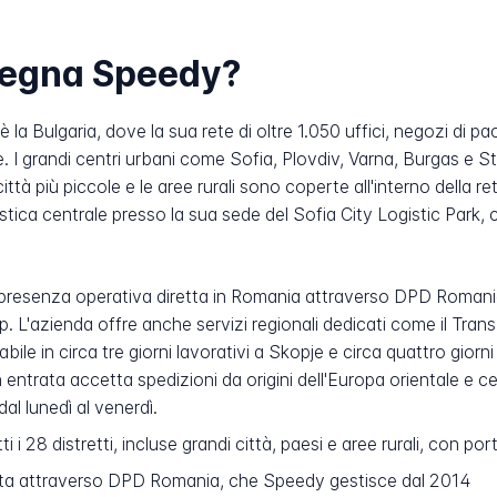
nsegna Speedy?
la Bulgaria, dove la sua rete di oltre 1.050 uffici, negozi di pa
ese. I grandi centri urbani come Sofia, Plovdiv, Varna, Burgas e S
ittà più piccole e le aree rurali sono coperte all'interno della 
stica centrale presso la sua sede del Sofia City Logistic Park,
presenza operativa diretta in Romania attraverso DPD Romani
'azienda offre anche servizi regionali dedicati come il Trans
 in circa tre giorni lavorativi a Skopje e circa quattro giorni l
 entrata accetta spedizioni da origini dell'Europa orientale e ce
 dal lunedì al venerdì.
i 28 distretti, incluse grandi città, paesi e aree rurali, con por
tta attraverso DPD Romania, che Speedy gestisce dal 2014