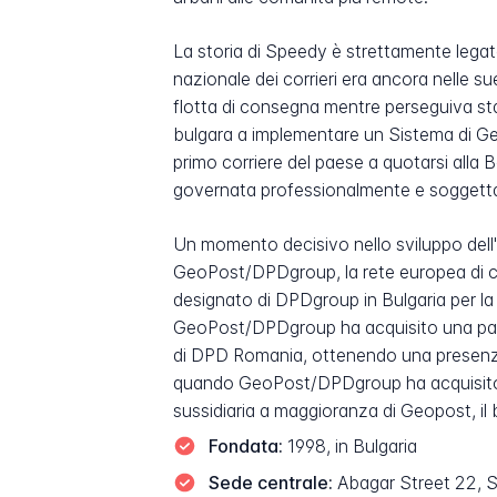
La storia di Speedy è strettamente legata
nazionale dei corrieri era ancora nelle su
flotta di consegna mentre perseguiva stan
bulgara a implementare un Sistema di Ges
primo corriere del paese a quotarsi alla
governata professionalmente e soggetta a
Un momento decisivo nello sviluppo dell
GeoPost/DPDgroup, la rete europea di c
designato di DPDgroup in Bulgaria per l
GeoPost/DPDgroup ha acquisito una part
di DPD Romania, ottenendo una presenza si
quando GeoPost/DPDgroup ha acquisito u
sussidiaria a maggioranza di Geopost, il
Fondata:
1998, in Bulgaria
Sede centrale:
Abagar Street 22, So