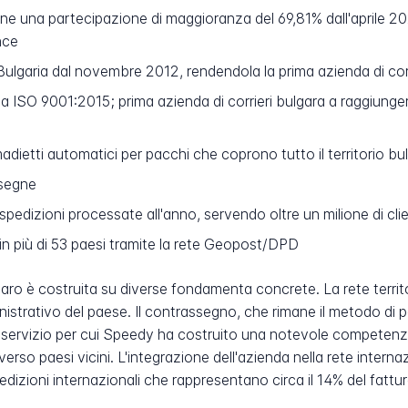
e una partecipazione di maggioranza del 69,81% dall'aprile 2021
nce
Bulgaria dal novembre 2012, rendendola la prima azienda di cor
ta ISO 9001:2015; prima azienda di corrieri bulgara a raggiunge
madietti automatici per pacchi che coprono tutto il territorio bu
nsegne
i spedizioni processate all'anno, servendo oltre un milione di clie
 più di 53 paesi tramite la rete Geopost/DPD
o è costruita su diverse fondamenta concrete. La rete territori
istrativo del paese. Il contrassegno, che rimane il metodo di 
n servizio per cui Speedy ha costruito una notevole competenza
 verso paesi vicini. L'integrazione dell'azienda nella rete int
edizioni internazionali che rappresentano circa il 14% del fattur