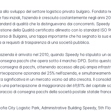
 allo sviluppo del settore logistico privato bulgaro. Fondata ne
e fasi iniziali, l'azienda è cresciuta costantemente negli anni 2
dard di qualità che la distinguevano dai concorrenti. Speedy è
tione della Qualità certificato allineato con lo standard ISO 9
 Borsa di Bulgaria, una tappa importante che ha segnato la sua
i requisiti di trasparenza di una società pubblica.
'azienda è arrivato nel 2010, quando Speedy ha stipulato un a
onsegna pacchi che opera sotto il marchio DPD. Sotto questo 
a consegna di pacchi, ottenendo accesso alla più ampia infras
ecipazione azionaria del 25% nell'azienda, e simultaneamente
gnificativa in un mercato vicino ad alta crescita. Il consolida
na partecipazione di maggioranza del 69,81% del capitale so
 braccio di consegna pacchi della società postale statale fran
fia City Logistic Park, Administrative Building Speedy, 5th Floo