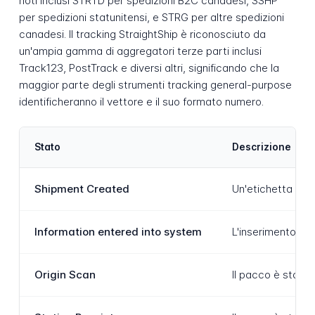
noti inclusi STRTD per spedizioni B2C canadesi, SSHP
per spedizioni statunitensi, e STRG per altre spedizioni
canadesi. Il tracking StraightShip è riconosciuto da
un'ampia gamma di aggregatori terze parti inclusi
Track123, PostTrack e diversi altri, significando che la
maggior parte degli strumenti tracking general-purpose
identificheranno il vettore e il suo formato numero.
Stato
Descrizione
Shipment Created
Un'etichetta di s
Information entered into system
L'inserimento dat
Origin Scan
Il pacco è stato