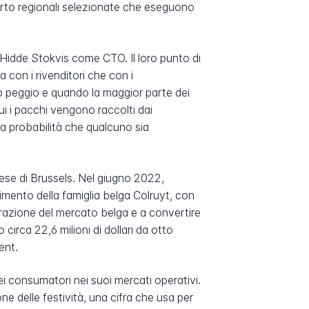
orto regionali selezionate che eseguono
 Hidde Stokvis come CTO. Il loro punto di
 con i rivenditori che con i
uo peggio e quando la maggior parte dei
ui i pacchi vengono raccolti dai
la probabilità che qualcuno sia
ndese di Brussels. Nel giugno 2022,
stimento della famiglia belga Colruyt, con
trazione del mercato belga e a convertire
o circa 22,6 milioni di dollari da otto
ent.
ei consumatori nei suoi mercati operativi.
e delle festività, una cifra che usa per