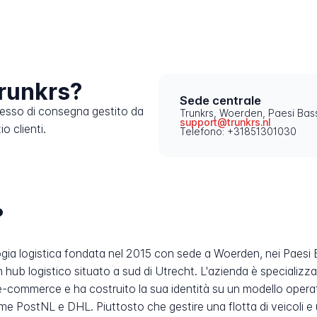
runkrs?
Sede centrale
cesso di consegna gestito da
Trunkrs, Woerden, Paesi Bass
support@trunkrs.nl
o clienti.
Telefono: +31851301030
?
ia logistica fondata nel 2015 con sede a Woerden, nei Paesi Bas
ub logistico situato a sud di Utrecht. L'azienda è specializza
di e-commerce e ha costruito la sua identità su un modello oper
 come PostNL e DHL. Piuttosto che gestire una flotta di veicoli e 