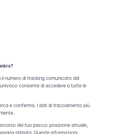
unkrs?
i il numero di tracking comunicato dal
 univoco consente di accedere a tutte le
erca e conferma. I dati di tracciamento più
amente.
percorso del tuo pacco: posizione attuale,
onsegna stimata. Queste informazioni