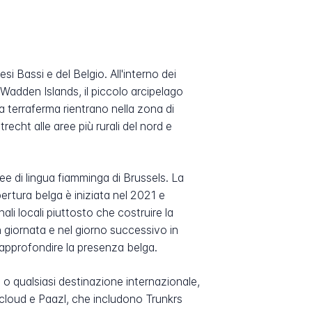
i Bassi e del Belgio. All'interno dei
 Wadden Islands, il piccolo arcipelago
la terraferma rientrano nella zona di
ht alle aree più rurali del nord e
ree di lingua fiamminga di Brussels. La
opertura belga è iniziata nel 2021 e
li locali piuttosto che costruire la
in giornata e nel giorno successivo in
d approfondire la presenza belga.
a o qualsiasi destinazione internazionale,
dcloud e Paazl, che includono Trunkrs