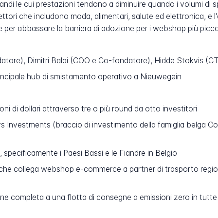
ù grandi le cui prestazioni tendono a diminuire quando i volumi d
settori che includono moda, alimentari, salute ed elettronica, e l
er abbassare la barriera di adozione per i webshop più piccol
tore), Dimitri Balai (COO e Co-fondatore), Hidde Stokvis (
incipale hub di smistamento operativo a Nieuwegein
oni di dollari attraverso tre o più round da otto investitori
s Investments (braccio di investimento della famiglia belga Col
specificamente i Paesi Bassi e le Fiandre in Belgio
che collega webshop e-commerce a partner di trasporto regional
ne completa a una flotta di consegne a emissioni zero in tutte 