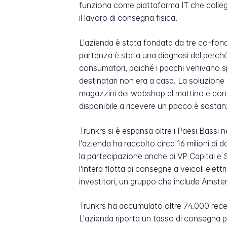
funziona come piattaforma IT che colleg
il lavoro di consegna fisica.
L'azienda è stata fondata da tre co-fond
partenza è stata una diagnosi del perché 
consumatori, poiché i pacchi venivano spe
destinatari non era a casa. La soluzione 
magazzini dei webshop al mattino e conse
disponibile a ricevere un pacco è sostanz
Trunkrs si è espansa oltre i Paesi Bassi 
l'azienda ha raccolto circa 16 milioni di d
la partecipazione anche di VP Capital e 
l'intera flotta di consegne a veicoli elettr
investitori, un gruppo che include Am
Trunkrs ha accumulato oltre 74.000 recens
L'azienda riporta un tasso di consegna pu