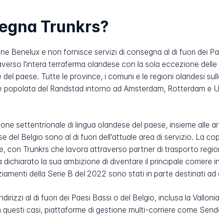
segna Trunkrs?
 Benelux e non fornisce servizi di consegna al di fuori dei Paes
averso l'intera terraferma olandese con la sola eccezione delle
e del paese. Tutte le province, i comuni e le regioni olandesi sul
 popolata del Randstad intorno ad Amsterdam, Rotterdam e Utrec
gione settentrionale di lingua olandese del paese, insieme alle a
se del Belgio sono al di fuori dell'attuale area di servizio. La c
e, con Trunkrs che lavora attraverso partner di trasporto regiona
a dichiarato la sua ambizione di diventare il principale corriere 
nziamenti della Serie B del 2022 sono stati in parte destinati a
izzi al di fuori dei Paesi Bassi o del Belgio, inclusa la Valloni
n questi casi, piattaforme di gestione multi-corriere come Sen