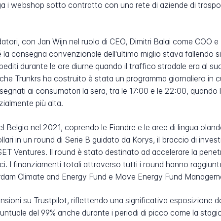
a i webshop sotto contratto con una rete di aziende di trasp
atori, con Jan Wijn nel ruolo di CEO, Dimitri Balai come COO e
la consegna convenzionale dell'ultimo miglio stava fallendo sia
diti durante le ore diurne quando il traffico stradale era al s
che Trunkrs ha costruito è stata un programma giornaliero in c
gnati ai consumatori la sera, tra le 17:00 e le 22:00, quando 
ialmente più alta.
nel Belgio nel 2021, coprendo le Fiandre e le aree di lingua ola
ollari in un round di Serie B guidato da Korys, il braccio di inve
SET Ventures. Il round è stato destinato ad accelerare la pene
ici. I finanziamenti totali attraverso tutti i round hanno raggiunt
sterdam Climate and Energy Fund e Move Energy Fund Managem
ioni su Trustpilot, riflettendo una significativa esposizione d
ntuale del 99% anche durante i periodi di picco come la stagion