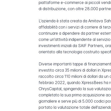
piattaforme e-commerce ai piccoli vendito
di distribuzione, con oltre 28.000 partner
L'azienda è stata creata da Amitava Sah
affidabilità con i servizi di corriere di t
continuare a dipendere da partner estern
come un'attività indipendente al servizi
investimenti iniziali da SAIF Partners, or
orientato alla tecnologia costruito speci
Diverse importanti tappe di finanziament
investito circa 35 milioni di dollari in 
raccolto circa 110 milioni di dollari da 
febbraio 2022, quando XpressBees ha rac
ChrysCapital, spingendo la sua valutazion
completato la sua prima acquisizione ac
giornaliere e serve più di 5.000 codici p
portato la valutazione totale dell'azienda a