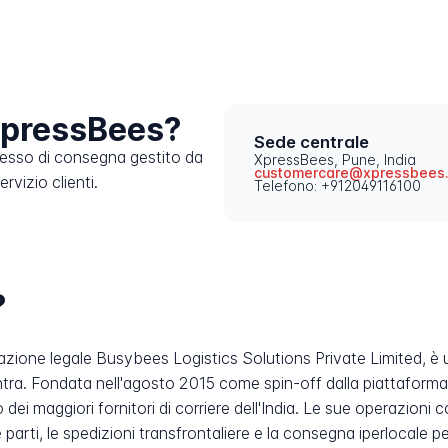
XpressBees?
Sede centrale
cesso di consegna gestito da
XpressBees, Pune, India
customercare@xpressbees
rvizio clienti.
Telefono: +912049116100
?
ione legale Busybees Logistics Solutions Private Limited, è un
ra. Fondata nell'agosto 2015 come spin-off dalla piattaforma
o dei maggiori fornitori di corriere dell'India. Le sue operazio
ze parti, le spedizioni transfrontaliere e la consegna iperlocale