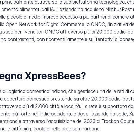
 principalmente attraverso la sua piattaforma tecnologica, che 
ciamento alimentati dall'IA. L'azienda ha acquisito NimbusPost 
lle piccole e medie imprese accesso a più partner di corriere a
la Open Network for Digital Commerce, o ONDC, l'iniziativa de
gistico per i venditori ONDC attraverso più di 20.000 codici pos
ono contrastanti, con ricorrenti lamentele sui tentativi di consegn
nsegna XpressBees?
di logistica domestica indiana, che gestisce una delle reti di c
 copertura domestica si estende su oltre 20.000 codici postali
, attraverso più di 2.000 città e località. La rete è supportata d
ente più forte nell'India occidentale dove l'azienda ha sede, 
ttentrionale attraverso l'acquisizione del 2023 di Trackon Courie
nelle città più piccole e nelle aree semi-urbane.