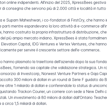
ri online indipendenti. All'inizio del 2025, XpressBees gestiva 
 di consegna che servono più di 2.000 città e località in tutto 
a e Supam Maheshwari, i co-fondatori di FirstCry, che hanno in
erze parti mentre espandevano la loro attività di e-commerce all'i
i, hanno costruito la propria infrastruttura di distribuzione, 
o del più ampio mercato indiano. XpressBees è stata formalment
a Elevation Capital, IDG Ventures e Vertex Ventures, che hanno v
ficamente per servire il crescente settore dell'e-commerce.
o hanno plasmato la traiettoria dell'azienda dopo la sua fond
XpressBees, fornendo sia capitale che validazione strategica. Un
un consorzio di Investcorp, Norwest Venture Partners e Gaja Capi
colto 300 milioni di dollari in un round di Serie F guidato d
e oltre 1 miliardo di dollari e conferendole lo status di unicorn
quistando Trackon Courier, un corriere con sede a New Delhi c
ostali. Un investimento di 80 milioni di dollari dall'Ontario Tea
 circa 1,5 miliardi di dollari.