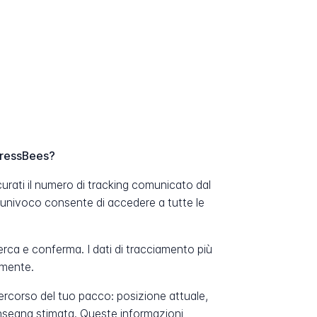
pressBees?
rati il numero di tracking comunicato dal
 univoco consente di accedere a tutte le
erca e conferma. I dati di tracciamento più
amente.
percorso del tuo pacco: posizione attuale,
onsegna stimata. Queste informazioni