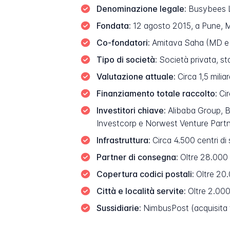
Denominazione legale:
Busybees Lo
Fondata:
12 agosto 2015, a Pune, M
Co-fondatori:
Amitava Saha (MD e
Tipo di società:
Società privata, st
Valutazione attuale:
Circa 1,5 milia
Finanziamento totale raccolto:
Cir
Investitori chiave:
Alibaba Group, B
Investcorp e Norwest Venture Part
Infrastruttura:
Circa 4.500 centri di 
Partner di consegna:
Oltre 28.000
Copertura codici postali:
Oltre 20.0
Città e località servite:
Oltre 2.000 
Sussidiarie:
NimbusPost (acquisita 