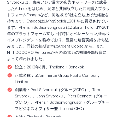
Srivorakulは、東南アジア最大の広告ネットワークに成長
したAdmaxをはじめ、兄弟と共同設立した共同購入プラッ
トフォームEnsogoなど、同地域で3社を立ち上げた経歴を
持ちます。EnsogoはLivingSocialに2011年に買収されてい
ます。Phensiri SathianvongnusarはZalora Thailandで2011
年のプラットフォーム立ち上げ時にオペレーション担当バ
イスプレジデントを務めており、豊富な運営実績を持ち込
みました。同社の初期資本はArdent Capitalから、また
NTT DOCOMO Venturesからの$310万の初期外部投資に
よって賄われました。
設立：
2013年6月、Thailand・Bangkok
正式名称：
aCommerce Group Public Company
Limited
創業者：
Paul Srivorakul（グループCEO）、Tom
Srivorakul、John Srivorakul、Piers Bennett（グルー
プCFO）、Phensiri Sathianvongnusar（グループチー
フビジネスオフィサー兼Thailand CEO）
本社：
Thailand・Bangkok