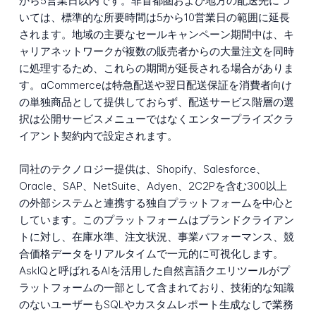
から5営業日以内です。非首都圏および地方の配送先につ
いては、標準的な所要時間は5から10営業日の範囲に延長
されます。地域の主要なセールキャンペーン期間中は、キ
ャリアネットワークが複数の販売者からの大量注文を同時
に処理するため、これらの期間が延長される場合がありま
す。aCommerceは特急配送や翌日配送保証を消費者向け
の単独商品として提供しておらず、配送サービス階層の選
択は公開サービスメニューではなくエンタープライズクラ
イアント契約内で設定されます。
同社のテクノロジー提供は、Shopify、Salesforce、
Oracle、SAP、NetSuite、Adyen、2C2Pを含む300以上
の外部システムと連携する独自プラットフォームを中心と
しています。このプラットフォームはブランドクライアン
トに対し、在庫水準、注文状況、事業パフォーマンス、競
合価格データをリアルタイムで一元的に可視化します。
AskIQと呼ばれるAIを活用した自然言語クエリツールがプ
ラットフォームの一部として含まれており、技術的な知識
のないユーザーもSQLやカスタムレポート生成なしで業務