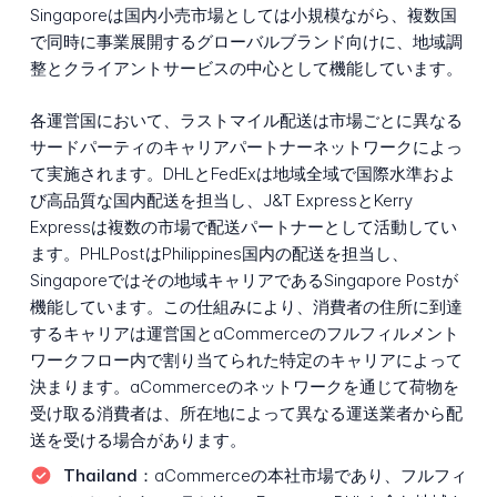
Singaporeは国内小売市場としては小規模ながら、複数国
で同時に事業展開するグローバルブランド向けに、地域調
整とクライアントサービスの中心として機能しています。
各運営国において、ラストマイル配送は市場ごとに異なる
サードパーティのキャリアパートナーネットワークによっ
て実施されます。DHLとFedExは地域全域で国際水準およ
び高品質な国内配送を担当し、J&T ExpressとKerry
Expressは複数の市場で配送パートナーとして活動してい
ます。PHLPostはPhilippines国内の配送を担当し、
Singaporeではその地域キャリアであるSingapore Postが
機能しています。この仕組みにより、消費者の住所に到達
するキャリアは運営国とaCommerceのフルフィルメント
ワークフロー内で割り当てられた特定のキャリアによって
決まります。aCommerceのネットワークを通じて荷物を
受け取る消費者は、所在地によって異なる運送業者から配
送を受ける場合があります。
Thailand：
aCommerceの本社市場であり、フルフィ