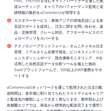
Post、PHLPostを含むキャリアパートナーを通じた配
送ルーティング、キャリアのパフォーマンス監視と追
跡情報の集約をaCommerceが管理する
カスタマーサービス：
東南アジアの現地言語による多
言語サポートを提供し、注文に関する問い合わせ、返
品・交換管理、クレーム対応、アフターサービスのフ
ォローアップをカバーする
テクノロジープラットフォーム：
オムニチャネル注文
管理、リアルタイム在庫可視化、ビジネスインテリジ
ェンスダッシュボード、競合価格モニタリング、AIを
活用した自然言語データ分析ツールを備えた独自
SaaSプラットフォームで、300以上のAPI連携をサポ
ートする
aCommerceのネットワークを通じて処理された注文の配
送時間は、各市場に割り当てられたラストマイルキャリア
と配送先の種類によって大きく異なります。都市部および
首都圏エリアでは、発送から標準的な配送完了まで通常3