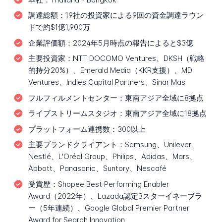
調達総額：
19社の投資家による9回の資金調達ラウン
ドで約$1億1,900万
企業評価額：
2024年5月時点の報告によると$3億
主要投資家：
NTT DOCOMO Ventures、DKSH（戦略
的持分20%）、Emerald Media（KKR支援）、MDI
Ventures、Indies Capital Partners、Sinar Mas
フルフィルメントセンター：
東南アジア全域に8拠点
ライブストリームスタジオ：
東南アジア全域に18拠点
プラットフォーム連携数：
300以上
主要ブランドクライアント：
Samsung、Unilever、
Nestlé、L'Oréal Group、Philips、Adidas、Mars、
Abbott、Panasonic、Suntory、Nescafé
受賞歴：
Shopee Best Performing Enabler
Award（2022年）、Lazada認定3スターイネーブラ
ー（5年連続）、Google Global Premier Partner
Award for Search Innovation