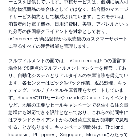
ービスを提供しています。中核サービスは、個別に購入可
能な物流商品の集合体としてではなく、統合型のマネージ
ドサービス契約として構成されています。このモデルは、
消費者向け電子機器、日用消費財、美容、アパレルといっ
た分野の多国籍クライアントを対象としており、
aCommerceが商品登録から販売後のカスタマーサポート
に至るすべての運営機能を管理します。
フルフィルメントの面では、aCommerceは5つの運営市
場全体で8拠点のフルフィルメントセンターを運営してお
り、自動化システムとリアルタイムの在庫追跡を備えてい
ます。各センターはピック&パック作業、返品処理、キッ
ティング、マルチチャネル在庫管理をサポートしていま
す。Shopeeの11.11セールやLazadaのDouble Dayイベント
など、地域の主要なセールキャンペーンで発生する注文量
急増にも対応できる設計となっており、これらの期間中に
はブランドクライアントからの出荷注文量が短期間で急増
することがあります。キャンペーン期間外は、Thailand、
Indonesia、Philippines、Singapore、Malaysiaにわたって