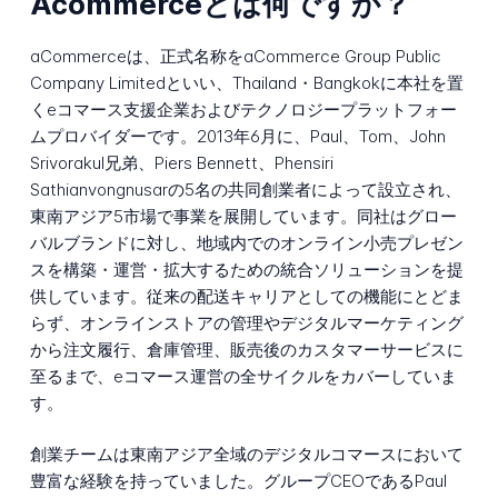
Acommerceとは何ですか？
aCommerceは、正式名称をaCommerce Group Public
Company Limitedといい、Thailand・Bangkokに本社を置
くeコマース支援企業およびテクノロジープラットフォー
ムプロバイダーです。2013年6月に、Paul、Tom、John
Srivorakul兄弟、Piers Bennett、Phensiri
Sathianvongnusarの5名の共同創業者によって設立され、
東南アジア5市場で事業を展開しています。同社はグロー
バルブランドに対し、地域内でのオンライン小売プレゼン
スを構築・運営・拡大するための統合ソリューションを提
供しています。従来の配送キャリアとしての機能にとどま
らず、オンラインストアの管理やデジタルマーケティング
から注文履行、倉庫管理、販売後のカスタマーサービスに
至るまで、eコマース運営の全サイクルをカバーしていま
す。
創業チームは東南アジア全域のデジタルコマースにおいて
豊富な経験を持っていました。グループCEOであるPaul