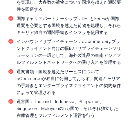
を実現し、大多数の荷物について国境を越えた通関要
件を回避する
国際キャリアパートナーシップ：
DHLとFedExが国際
通関を必要とする国境を越えた荷物を処理し、それら
キャリア独自の通関手続きインフラを使用する
インバウンドサプライチェーン：
aCommerceはブラ
ンドクライアント向けの幅広いサプライチェーンソリ
ューションの一環として、海外製造品の東南アジアフ
ルフィルメントネットワークへの受け入れを管理する
通関書類：
国境を越えたサービスについて
aCommerceが独自に公開しておらず、関連キャリア
の手続きとエンタープライズクライアントの契約条件
によって管理される
運営国：
Thailand、Indonesia、Philippines、
Singapore、Malaysiaの5カ国で、それぞれ独立した
在庫管理とフルフィルメント運営を行う