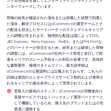
ント管理構造を通じてエンタープライズクライアントとイ
ンターフェースしています。
荷物の紛失が確認された場合または損傷した状態で到着し
た場合、解決プロセスにはaCommerceの運営チームとそ
の配送を担当したサードパーティのラストマイルキャリア
との調整が含まれます。物理的な配送は国によってDHL、
J&T Express、Kerry Express、FedEx、またはPHLPostな
どのパートナーが担当するため、紛失または破損した荷物
の調査には、aCommerceの社内ケース管理と並行して関
連キャリアのクレーム手続きへの対応が必要です。具体的
な書類要件、補償のタイムライン、最大請求額は
aCommerceの公開資料には記載されておらず、これらの
詳細は個別のエンタープライズサービス契約および適用さ
れるキャリアの責任条件によって管理されています。
受取人の最初のステップ：
aCommerceが消費者向け
直接サービスではなくバックエンド運営パートナーと
して機能しているため、購入先のブランドまたは小売
業者に連絡する