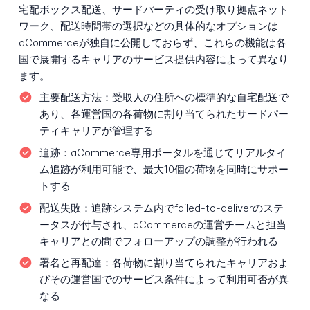
宅配ボックス配送、サードパーティの受け取り拠点ネット
ワーク、配送時間帯の選択などの具体的なオプションは
aCommerceが独自に公開しておらず、これらの機能は各
国で展開するキャリアのサービス提供内容によって異なり
ます。
主要配送方法：
受取人の住所への標準的な自宅配送で
あり、各運営国の各荷物に割り当てられたサードパー
ティキャリアが管理する
追跡：
aCommerce専用ポータルを通じてリアルタイ
ム追跡が利用可能で、最大10個の荷物を同時にサポー
トする
配送失敗：
追跡システム内でfailed-to-deliverのステ
ータスが付与され、aCommerceの運営チームと担当
キャリアとの間でフォローアップの調整が行われる
署名と再配達：
各荷物に割り当てられたキャリアおよ
びその運営国でのサービス条件によって利用可否が異
なる