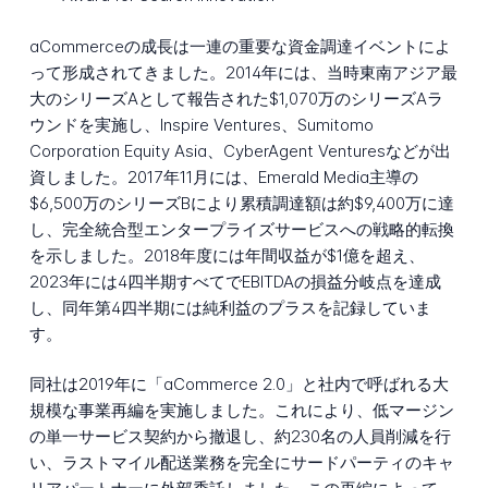
aCommerceの成長は一連の重要な資金調達イベントによ
って形成されてきました。2014年には、当時東南アジア最
大のシリーズAとして報告された$1,070万のシリーズAラ
ウンドを実施し、Inspire Ventures、Sumitomo
Corporation Equity Asia、CyberAgent Venturesなどが出
資しました。2017年11月には、Emerald Media主導の
$6,500万のシリーズBにより累積調達額は約$9,400万に達
し、完全統合型エンタープライズサービスへの戦略的転換
を示しました。2018年度には年間収益が$1億を超え、
2023年には4四半期すべてでEBITDAの損益分岐点を達成
し、同年第4四半期には純利益のプラスを記録していま
す。
同社は2019年に「aCommerce 2.0」と社内で呼ばれる大
規模な事業再編を実施しました。これにより、低マージン
の単一サービス契約から撤退し、約230名の人員削減を行
い、ラストマイル配送業務を完全にサードパーティのキャ