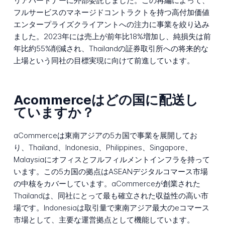
リアパートナーに外部委託しました。この再編によって、
フルサービスのマネージドコントラクトを持つ高付加価値
エンタープライズクライアントへの注力に事業を絞り込み
ました。2023年には売上が前年比18%増加し、純損失は前
年比約55%削減され、Thailandの証券取引所への将来的な
上場という同社の目標実現に向けて前進しています。
Acommerceはどの国に配送し
ていますか？
aCommerceは東南アジアの5カ国で事業を展開してお
り、Thailand、Indonesia、Philippines、Singapore、
Malaysiaにオフィスとフルフィルメントインフラを持って
います。この5カ国の拠点はASEANデジタルコマース市場
の中核をカバーしています。aCommerceが創業された
Thailandは、同社にとって最も確立された収益性の高い市
場です。Indonesiaは取引量で東南アジア最大のeコマース
市場として、主要な運営拠点として機能しています。