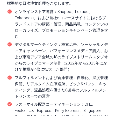
標準的な日次注文処理をこなします。
オンラインストア運営：
Shopee、Lazada、
Tokopedia、および自社eコマースサイトにおけるブ
ランドストアの構築・管理、商品掲載、コンテンツの
ローカライズ、プロモーションキャンペーン管理を含
む
デジタルマーケティング：
検索広告、ソーシャルメデ
ィアキャンペーン、パフォーマンスメディア購入、お
よび東南アジア全域の18のライブストリームスタジオ
からのライブコマース制作（2022年から2023年にか
けて規模が4倍に拡大した部門）
フルフィルメントおよび倉庫管理：
自動化、温度管理
保管、リアルタイム在庫追跡、ピック&パック、キッ
ティング、返品処理を備えた8拠点のフルフィルメン
トセンターでの運営
ラストマイル配送コーディネーション：
DHL、
FedEx、J&T Express、Kerry Express、Singapore