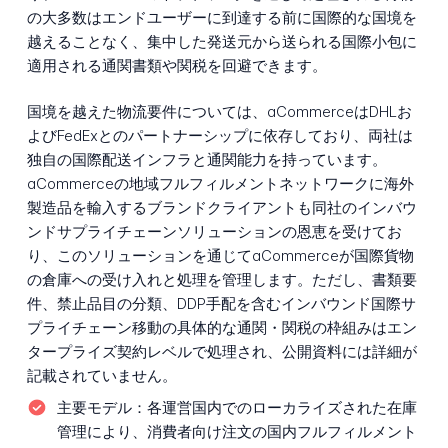
の大多数はエンドユーザーに到達する前に国際的な国境を
越えることなく、集中した発送元から送られる国際小包に
適用される通関書類や関税を回避できます。
国境を越えた物流要件については、aCommerceはDHLお
よびFedExとのパートナーシップに依存しており、両社は
独自の国際配送インフラと通関能力を持っています。
aCommerceの地域フルフィルメントネットワークに海外
製造品を輸入するブランドクライアントも同社のインバウ
ンドサプライチェーンソリューションの恩恵を受けてお
り、このソリューションを通じてaCommerceが国際貨物
の倉庫への受け入れと処理を管理します。ただし、書類要
件、禁止品目の分類、DDP手配を含むインバウンド国際サ
プライチェーン移動の具体的な通関・関税の枠組みはエン
タープライズ契約レベルで処理され、公開資料には詳細が
記載されていません。
主要モデル：
各運営国内でのローカライズされた在庫
管理により、消費者向け注文の国内フルフィルメント