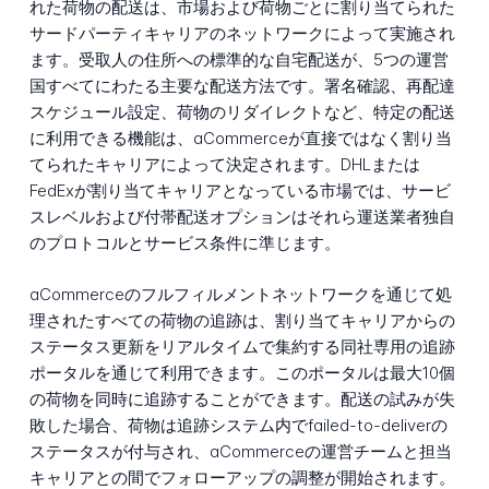
れた荷物の配送は、市場および荷物ごとに割り当てられた
サードパーティキャリアのネットワークによって実施され
ます。受取人の住所への標準的な自宅配送が、5つの運営
国すべてにわたる主要な配送方法です。署名確認、再配達
スケジュール設定、荷物のリダイレクトなど、特定の配送
に利用できる機能は、aCommerceが直接ではなく割り当
てられたキャリアによって決定されます。DHLまたは
FedExが割り当てキャリアとなっている市場では、サービ
スレベルおよび付帯配送オプションはそれら運送業者独自
のプロトコルとサービス条件に準じます。
aCommerceのフルフィルメントネットワークを通じて処
理されたすべての荷物の追跡は、割り当てキャリアからの
ステータス更新をリアルタイムで集約する同社専用の追跡
ポータルを通じて利用できます。このポータルは最大10個
の荷物を同時に追跡することができます。配送の試みが失
敗した場合、荷物は追跡システム内でfailed-to-deliverの
ステータスが付与され、aCommerceの運営チームと担当
キャリアとの間でフォローアップの調整が開始されます。