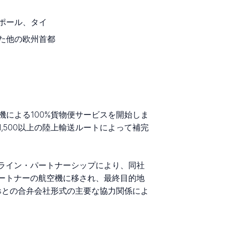
ポール、タイ
た他の欧州首都
F貨物機による100%貨物便サービスを開始しま
500以上の陸上輸送ルートによって補完
ターライン・パートナーシップにより、同社
らパートナーの航空機に移され、最終目的地
waysとの合弁会社形式の主要な協力関係によ