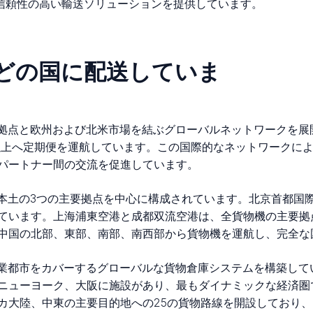
た信頼性の高い輸送ソリューションを提供しています。
rgoはどの国に配送していま
の主要な経済拠点と欧州および北米市場を結ぶグローバルネットワーク
市以上へ定期便を運航しています。この国際的なネットワークに
パートナー間の交流を促進しています。
ークは、中国本土の3つの主要拠点を中心に構成されています。北京首
ています。上海浦東空港と成都双流空港は、全貨物機の主要拠
中国の北部、東部、南部、南西部から貨物機を運航し、完全な
oは主要な商業都市をカバーするグローバルな貨物倉庫システムを構築
ニューヨーク、大阪に施設があり、最もダイナミックな経済圏
カ大陸、中東の主要目的地への25の貨物路線を開設しており