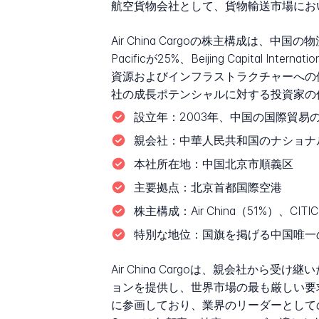
航空貨物会社として、貨物輸送市場にお
Air China Cargoの株主構成は、中
Pacificが25%、Beijing Capita
資源およびインフラストラクチャーへの優先
社の成長ポテンシャルに対する投資家の
設立年：
2003年、中国の国際貿易
親会社：
中華人民共和国のナショナルフ
本社所在地：
中国北京市順義区
主要拠点：
北京首都国際空港
株主構成：
Air China（51%）、CITIC 
特別な地位：
国旗を掲げる中国唯一
Air China Cargoは、親会社
ョンを提供し、世界市場の最も厳しい要
に参画しており、業界のリーダーとしての