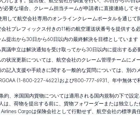
入力します。提出後、航空会社が調査を行い、30日から60日
が必要な場合、クレーム担当チームが申請者に直接連絡してそ
使用して航空会社専用のオンラインクレームポータルを通じて
空会社プレフィックス付きの11桁の航空運送状番号を提供する
ム提出から30日から60日以内の最終解決を目標としています
異議申立は解決通知を受け取ってから30日以内に提出する必
ムの状況更新については、航空会社のクレーム管理チームにメ
類の記入支援や手続きに関する一般的な質問については、別の
ARGOAA (1-800-227-4622)および800-777-6931、年中無
eal条約、米国国内貨物については適用される国内規制の下で設
人は、荷物を提出する前に、貨物フォワーダーまたは独立した
n Airlines Cargoは保険会社として行動せず、航空会社の