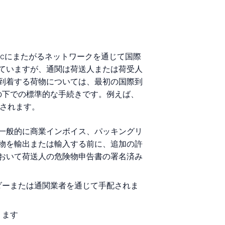
Asia-Pacificにまたがるネットワークを通じて国際
ていますが、通関は荷送人または荷受人
到着する荷物については、最初の国際到
onルールの下での標準的な手続きです。例えば、
理されます。
一般的に商業インボイス、パッキングリ
物を輸出または輸入する前に、追加の許
おいて荷送人の危険物申告書の署名済み
ダーまたは通関業者を通じて手配されま
ります