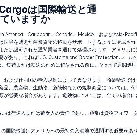
nes Cargoは国際輸送と通
っていますか
pe、Latin America、Caribbean、Canada、Mexico、および
は国境を越えた商業貨物の移動をサポートするように構成され
または認可された通関業者を通じて処理されます。アメリカに
これはU.S. Customs and Border Protecti
する荷物は、集荷または転送のために解放される前に、Miamiで通関処
、および仕向国の輸入規制によって異なります。商業輸送では
薬品、農産物、生動物、危険物などの規制商品については、荷
類が必要な場合があります。危険物については、全ての場合に
払いは荷送人または荷受人の責任であり、通常は貨物フォワー
けの国際輸送はアメリカへの最初の入港地で通関する必要があ