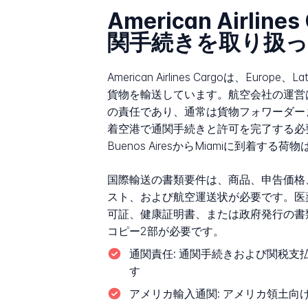
American Airli
関手続きを取り扱
American Airlines Cargoは、Euro
貨物を輸送しています。航空会社の運営
の責任であり、通常は貨物フォワーダー
着空港で通関手続きと許可を完了する必要があり、
Buenos AiresからMiamiに到着
国際輸送の書類要件は、商品、申告価格
スト、および航空運送状が必要です。医
可証、健康証明書、または政府発行の書
コピー2部が必要です。
通関責任:
通関手続きおよび関税支
す
アメリカ輸入通関:
アメリカ領土向