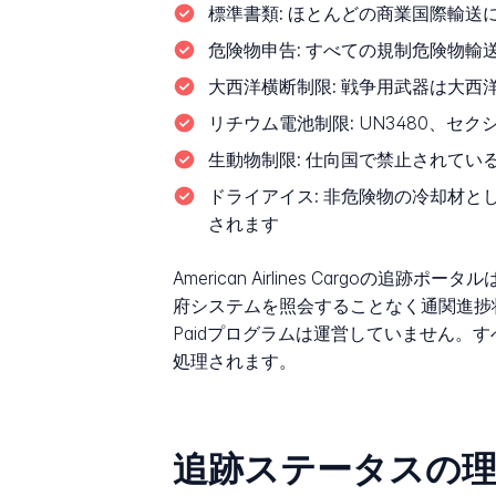
標準書類:
ほとんどの商業国際輸送
危険物申告:
すべての規制危険物輸送
大西洋横断制限:
戦争用武器は大西
リチウム電池制限:
UN3480、セ
生動物制限:
仕向国で禁止されている
ドライアイス:
非危険物の冷却材と
されます
American Airlines Cargo
府システムを照会することなく通関進捗状況
Paidプログラムは運営していません
処理されます。
追跡ステータスの