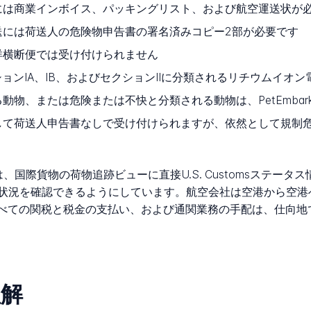
には商業インボイス、パッキングリスト、および航空運送状が
には荷送人の危険物申告書の署名済みコピー2部が必要です
洋横断便では受け付けられません
クションIA、IB、およびセクションIIに分類されるリチウムイ
動物、または危険または不快と分類される動物は、PetEmba
して荷送人申告書なしで受け付けられますが、依然として規制
の追跡ポータルは、国際貨物の荷物追跡ビューに直接U.S. Customs
を確認できるようにしています。航空会社は空港から空港へのモデル
。すべての関税と税金の支払い、および通関業務の手配は、仕向
理解