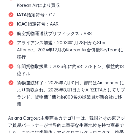
Korean Airにより買収
IATA指定符号：
OZ
ICAO指定符号：
AAR
航空貨物運送状プリフィックス：
988
アライアンス加盟：
2003年1月28日からStar
Alliance、2024年12月のKorean Air合併後SkyTeamに
移行
年間貨物取扱量：
2023年に約831,278トン、収益約13
億ドル
貨物運航終了：
2025年7月31日、部門はAir Incheonに
より買収され、2025年8月1日よりAIRZETAとしてリブ
ランド、貨物機11機と約800名の従業員が新会社に移
籍
Asiana Cargoの主要商品カテゴリーは、韓国とその東アジ
ア貿易パートナーが世界的に重要な生産地位を持つ商品で
した。これには半導体・マイクロエレクトロニクス、携帯