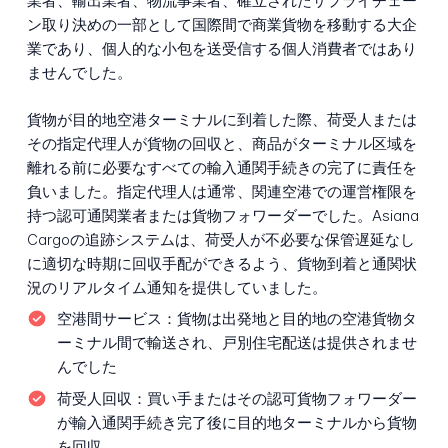
業者、輸出業者、物流事業者、確立されたサプライチェー
ン取り決めの一部として国際間で商業貨物を移動する大企
業であり、個人的な小包を送受信する個人消費者ではあり
ませんでした。
貨物が目的地空港ターミナルに到着した際、荷受人または
その指定代理人が貨物の回収と、商品がターミナル区域を
離れる前に必要なすべての輸入通関手続きの完了に責任を
負いました。指定代理人は通常、関連空港での運営権限を
持つ認可通関業者または貨物フォワーダーでした。Asiana
Cargoの追跡システムは、荷受人が不必要な保管遅延なし
に適切な時期に回収手配ができるよう、貨物到着と通関状
況のリアルタイム通知を提供していました。
空港間サービス：
貨物は出発地と目的地の空港貨物タ
ーミナル間で輸送され、戸別住宅配送は提供されませ
んでした
荷受人回収：
買い手またはその認可貨物フォワーダー
が輸入通関手続き完了後に目的地ターミナルから貨物
を回収