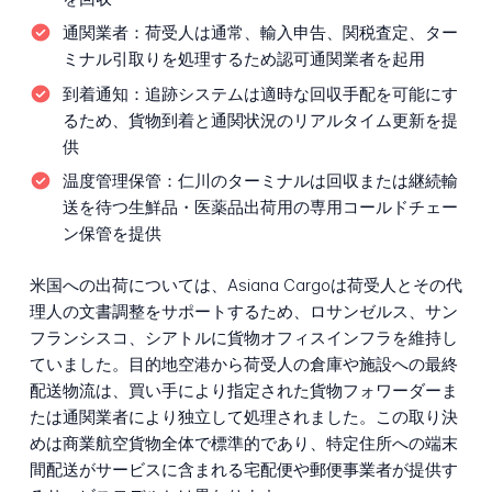
通関業者：
荷受人は通常、輸入申告、関税査定、ター
ミナル引取りを処理するため認可通関業者を起用
到着通知：
追跡システムは適時な回収手配を可能にす
るため、貨物到着と通関状況のリアルタイム更新を提
供
温度管理保管：
仁川のターミナルは回収または継続輸
送を待つ生鮮品・医薬品出荷用の専用コールドチェー
ン保管を提供
米国への出荷については、Asiana Cargoは荷受人とその代
理人の文書調整をサポートするため、ロサンゼルス、サン
フランシスコ、シアトルに貨物オフィスインフラを維持し
ていました。目的地空港から荷受人の倉庫や施設への最終
配送物流は、買い手により指定された貨物フォワーダーま
たは通関業者により独立して処理されました。この取り決
めは商業航空貨物全体で標準的であり、特定住所への端末
間配送がサービスに含まれる宅配便や郵便事業者が提供す