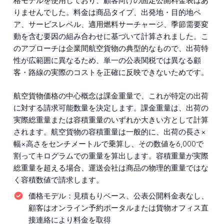
格モデルを使用しており、顧客向けの固定公開料金表はあ
りませんでした。料金は商品タイプ、出発地・目的地ペ
ア、サービスレベル、適用燃料サーチャージ、季節需要変
動を含む要因の組み合わせに基づいて計算されました。こ
のアプローチは企業間航空貨物の典型的なもので、出荷特
性が広範囲に異なるため、単一の公表関税では異なる顧
客・路線の実際のコストを正確に反映できないためです。
航空貨物価格の中心概念は課金重量で、これが特定の出荷
に対する請求可能数量を決定します。課金重量は、出荷の
実際総重量または容積重量のいずれか大きい方として計算
されます。航空貨物の容積重量は一般的に、出荷の長さ×
幅×高さをセンチメートルで乗算し、その数値を6,000で
割ってキログラムでの重量を算出します。容積重量が実際
総重量を超える場合、運送会社は商品の物理的重量ではな
く容積数値で請求します。
価格モデル：
見積もりベース、公表公開料金表なし、
顧客はオンライン予約ポータルまたは貨物オフィス直
接連絡により料金を取得