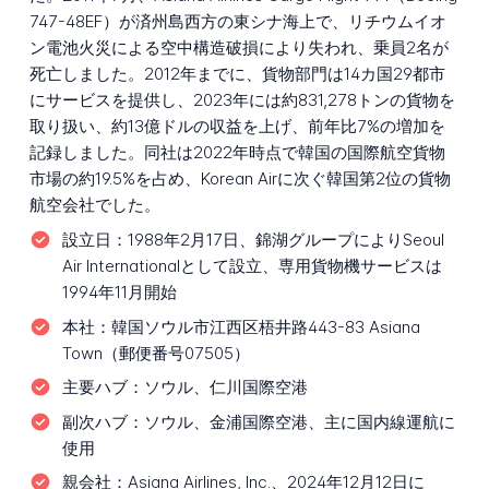
747-48EF）が済州島西方の東シナ海上で、リチウムイオ
ン電池火災による空中構造破損により失われ、乗員2名が
死亡しました。2012年までに、貨物部門は14カ国29都市
にサービスを提供し、2023年には約831,278トンの貨物を
取り扱い、約13億ドルの収益を上げ、前年比7%の増加を
記録しました。同社は2022年時点で韓国の国際航空貨物
市場の約19.5%を占め、Korean Airに次ぐ韓国第2位の貨物
航空会社でした。
設立日：
1988年2月17日、錦湖グループによりSeoul
Air Internationalとして設立、専用貨物機サービスは
1994年11月開始
本社：
韓国ソウル市江西区梧井路443-83 Asiana
Town（郵便番号07505）
主要ハブ：
ソウル、仁川国際空港
副次ハブ：
ソウル、金浦国際空港、主に国内線運航に
使用
親会社：
Asiana Airlines, Inc.、2024年12月12日に