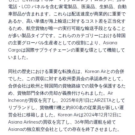
電話・LCD パネルを含む家電製品、医薬品、生鮮品、自動
車部品が含まれます。これらは配送速度が商業的に重要で
あるか、高い単価が海上輸送に対するコスト差を正当化す
るため、航空貨物が唯一の実行可能な輸送手段となること
が多い製品タイプです。これらのカテゴリーにおける韓国
の主要グローバル生産者としての役割により、Asiana
Cargoは国際サプライチェーンの重要な環として機能して
いました。
同社の歴史における重要な転換点は、Korean Airとの合併
でした。この買収に対する欧州委員会の承認条件として、
合併会社は欧州と韓国間の貨物路線での競争を保護するた
め、貨物部門全体の売却が義務付けられました。Air
Incheonが買収を完了し、2025年8月1日にAIRZETAとして
リブランドし、貨物機11機と約800名の従業員が新しい運
営会社に移籍しました。Korean Airは2024年12月12日に
Asiana Airlinesの買収を完了し、36年間の運航を経て
Asianaの独立航空会社としての存在を終了させました。