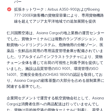
バー
拡張ネットワーク：
Airbus A350-900およびBoeing
777-200ER旅客機の貨物室容量により、専用貨物機路
線を超えてアジア太平洋地域での追加展開を提供
仁川国際空港は、Asiana Cargoの地上業務の運営センター
でした。貨物ターミナルには複数のランプポジション、自
動貨物ハンドリングシステム、危険物用の分離ゾーン、医
薬品・生鮮品出荷用の専用温度管理倉庫が配備されていま
した。リアルタイムITインフラストラクチャにより、貨物
チェーン全体を通じて出荷の可視性と到着予測を提供して
いました。施設は品質管理のISO 9001、環境管理のISO
14001、労働安全衛生のOHSAS 18001の認証を取得してお
り、Asiana Cargoの顧客基盤の大部分を占める規制業界に
関連する基準でした。
企業間セグメントで運営する航空貨物会社として、Asiana
Cargoは消費者住所への商品配送は行っていませんでし
た。貨物は目的地空港の貨物ターミナルに到着し、荷受人