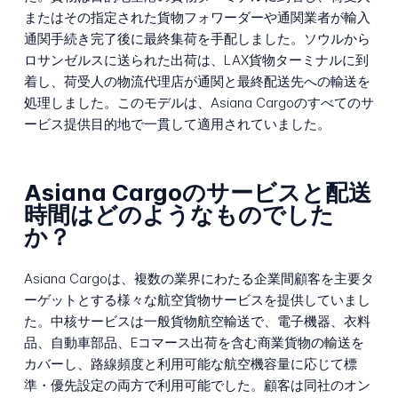
またはその指定された貨物フォワーダーや通関業者が輸入
通関手続き完了後に最終集荷を手配しました。ソウルから
ロサンゼルスに送られた出荷は、LAX貨物ターミナルに到
着し、荷受人の物流代理店が通関と最終配送先への輸送を
処理しました。このモデルは、Asiana Cargoのすべてのサ
ービス提供目的地で一貫して適用されていました。
Asiana Cargoのサービスと配送
時間はどのようなものでした
か？
Asiana Cargoは、複数の業界にわたる企業間顧客を主要タ
ーゲットとする様々な航空貨物サービスを提供していまし
た。中核サービスは一般貨物航空輸送で、電子機器、衣料
品、自動車部品、Eコマース出荷を含む商業貨物の輸送を
カバーし、路線頻度と利用可能な航空機容量に応じて標
準・優先設定の両方で利用可能でした。顧客は同社のオン