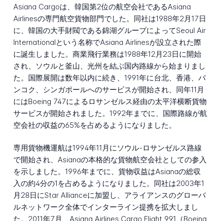
Asiana Cargoは、韓国第2位の航空会社であるAsiana
Airlinesの専門航空貨物部門でした。同社は1988年2月17日
に、韓国の大手財閥である錦湖グループによってSeoul Air
Internationalという名称でAsiana Airlinesが設立された際
に誕生しました。商業飛行業務は1988年12月23日に開始
され、ソウルと釜山、光州を結ぶ国内路線から始まりまし
た。国際展開は数年以内に続き、1991年に台北、香港、バ
ンコク、シンガポールへのサービスが開始され、同年11月
にはBoeing 747によるロサンゼルス経由の太平洋横断貨物
サービスが開始されました。1992年までに、国際路線が航
空会社の収益の65%を占めるようになりました。
専用貨物機運航は1994年11月にソウル-ロサンゼルス路線
で開始され、Asianaの本格的な貨物航空会社としての参入
を示しました。1996年までに、貨物収益はAsianaの総収
入の約4分の1を占めるようになりました。同社は2003年1
月28日にStar Allianceに加盟し、アライアンスのグローバ
ルネットワーク全体でインターライン提携を拡大しまし
た。2011年7月、Asiana Airlines Cargo Flight 991（Boeing