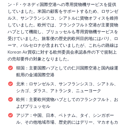
ン・F・ケネディ国際空港への専用貨物機サービスを提供
していました。米国の顧客をサポートするため、ロサンゼ
ルス、サンフランシスコ、シアトルに貨物オフィスを維持
していました。欧州では、フランクフルト空港が主要貨物
ハブとして機能し、ブリュッセルも専用貨物機サービスを
受けていました。旅客便の歴史的欧州目的地にはパリ、ロ
ーマ、バルセロナが含まれていましたが、これらの路線は
Korean Air買収に対する欧州委員会承認条件の下で規制上
の売却要件の対象となりました。
韓国：
主要国際ハブとしての仁川国際空港と国内線運
航用の金浦国際空港
北米：
ロサンゼルス、サンフランシスコ、シアトル、
シカゴ、ダラス、アトランタ、ニューヨーク
欧州：
主要欧州貨物ハブとしてのフランクフルト、お
よびブリュッセル
アジア：
中国、日本、ベトナム、タイ、シンガポー
ル、その他地域市場、歴史的にはデリー、マカオもカ