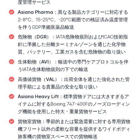
度管理サービス
Asiana Pharma：
異なる製品カテゴリーに対応する
2-8°C、15-25°C、-20°C範囲での検証済み温度管理
を伴うGDP準拠医薬品輸送
危険物（DGR）：
IATA危険物規則およびICAO技術指
針に準拠した分離ターミナルゾーンを通じた化学物
質、バッテリー、工業ガスを含む危険物の取り扱い
生体動物（AVI）：
輸送中の専門ケアプロトコルを伴
うIATA生体動物規則の下での輸送
高価値貨物（VAL）：
出荷全体を通じた強化された管
理手順による貴重品の安全な取り扱い
Asiana Heavy Lift：
標準貨物ドアには大きすぎるア
イテムに対するBoeing 747-400Fのノーズローディン
グ機能を使用した特大・重量貨物サービス
貨物室貨物：
季節的または緊急需要に対する専用貨物
機フリート以外の柔軟な容量を提供するワイドボディ
旅客機の貨物室スペースでの貨物輸送