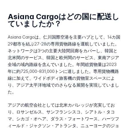
Asiana Cargoはどの国に配送し
ていましたか？
Asiana Cargoは、仁川国際空港を主要ハブとして、14カ国
29都市を結ぶ27-28の専用貨物路線を運航していました。
ネットワークは3つの主要大陸間回廊をカバーし、韓国と
北米間のサービス、韓国と欧州間のサービス、東南アジア
全域の域内路線を含んでいました。年間総貨物量は2023
年に約725,000-831,000トンに達しました。専用貨物機路
線に加えて、ワイドボディ旅客機の貨物室スペースによ
り、アジア太平洋地域でのさらなる展開を実現していまし
た。
アジアの航空会社としては北米カバレッジが充実してお
り、ロサンゼルス、サンフランシスコ、シアトル・タコ
マ、シカゴ・オヘア、ダラス・フォートワース、ハーツフ
ィールド・ジャクソン・アトランタ、ニューヨークのジョ