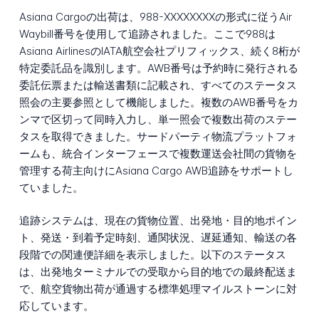
Asiana Cargoの出荷は、988-XXXXXXXXの形式に従うAir
Waybill番号を使用して追跡されました。ここで988は
Asiana AirlinesのIATA航空会社プリフィックス、続く8桁が
特定委託品を識別します。AWB番号は予約時に発行される
委託伝票または輸送書類に記載され、すべてのステータス
照会の主要参照として機能しました。複数のAWB番号をカ
ンマで区切って同時入力し、単一照会で複数出荷のステー
タスを取得できました。サードパーティ物流プラットフォ
ームも、統合インターフェースで複数運送会社間の貨物を
管理する荷主向けにAsiana Cargo AWB追跡をサポートし
ていました。
追跡システムは、現在の貨物位置、出発地・目的地ポイン
ト、発送・到着予定時刻、通関状況、遅延通知、輸送の各
段階での関連便詳細を表示しました。以下のステータス
は、出発地ターミナルでの受取から目的地での最終配送ま
で、航空貨物出荷が通過する標準処理マイルストーンに対
応しています。