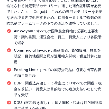
輸送される特定製品カテゴリーに適した適合証明書が必要
でした。Asiana Cargoは、これらの専門カテゴリーを必要
な適合境界内で処理するため、仁川ターミナルで複数の国
際規制フレームワークの下での認証を維持していました。
Air Waybill：
すべての国際航空貨物に必要な主要出
荷・契約書類、運送会社、荷主、荷受人により各段階
で署名
Commercial Invoice：
商品価値、貨物費用、数量を
明記、目的地税関当局が適用輸入関税・税金計算に使
用
Packing List：
すべての国際委託品に必要な出荷内容
の項目別目録
DDP（関税込み渡し）：
荷主によりすべての関税・税
金を前払い、荷受人は目的地での追加支払いなしで商
品を受領
DDU（関税抜き渡し）：
輸入関税・税金は目的国到着
時に荷受人から回収