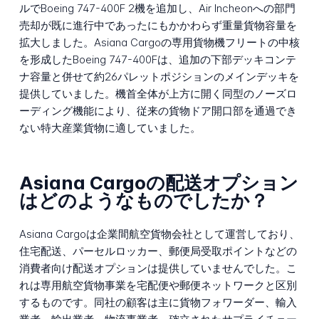
ルでBoeing 747-400F 2機を追加し、Air Incheonへの部門
売却が既に進行中であったにもかかわらず重量貨物容量を
拡大しました。Asiana Cargoの専用貨物機フリートの中核
を形成したBoeing 747-400Fは、追加の下部デッキコンテ
ナ容量と併せて約26パレットポジションのメインデッキを
提供していました。機首全体が上方に開く同型のノーズロ
ーディング機能により、従来の貨物ドア開口部を通過でき
ない特大産業貨物に適していました。
Asiana Cargoの配送オプション
はどのようなものでしたか？
Asiana Cargoは企業間航空貨物会社として運営しており、
住宅配送、パーセルロッカー、郵便局受取ポイントなどの
消費者向け配送オプションは提供していませんでした。こ
れは専用航空貨物事業を宅配便や郵便ネットワークと区別
するものです。同社の顧客は主に貨物フォワーダー、輸入