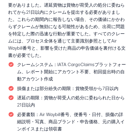
要がありました。遅延貨物は貨物が荷受人の処分に委ねら
れてから21日以内にクレームを提出する必要がありまし
た。これらの期間内に報告しない場合、その価値にかかわ
らずクレームが無効になる可能性があるため、出荷に問題
を特定した際の迅速な行動が重要でした。すべてのクレー
ムには、プロセス全体を通じて主要識別参照としてAir
Waybill番号と、影響を受けた商品の申告価値を裏付ける文
書が必要でした。
クレームシステム：
IATA CargoClaimsプラットフォー
ム、レポート開始にアカウント不要、初回提出時の自
動アカウント作成
損傷または部分紛失の期限：
貨物受領から7日以内
遅延の期限：
貨物が荷受人の処分に委ねられた日から
21日以内
必要書類：
Air Waybill番号、便番号・日付、損傷の詳
細説明・写真、商品ブランド・申告価格、元の購入イ
ンボイスまたは領収書