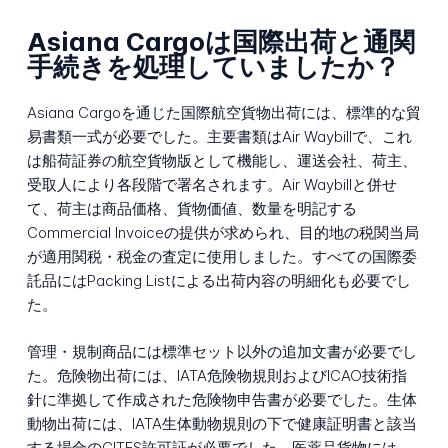
Asiana Cargoは国際出荷と通関
手続きを処理していましたか？
Asiana Cargoを通じた国際航空貨物出荷には、標準的な貿
易書類一式が必要でした。主要書類はAir Waybillで、これ
は船荷証券の航空貨物版として機能し、運送会社、荷主、
受取人により各段階で署名されます。Air Waybillと併せ
て、荷主は商品価格、貨物価値、数量を明記する
Commercial Invoiceの提供が求められ、目的地の税関当局
が適用関税・税金の査定に使用しました。すべての国際委
託品にはPacking Listによる出荷内容の明細化も必要でし
た。
管理・規制商品には標準セット以外の追加文書が必要でし
た。危険物出荷には、IATA危険物規則およびICAO技術指
針に準拠して作成された危険物申告書が必要でした。生体
動物出荷には、IATA生体動物規則の下で健康証明書と該当
する場合のCITES許可証が必要でした。医薬品貨物には、