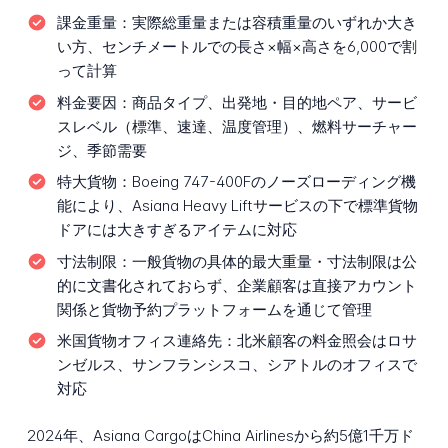
課金重量：
実際総重量または容積重量のいずれか大き
い方、センチメートルでの長さ×幅×高さを6,000で割
って計算
料金要因：
商品タイプ、出発地・目的地ペア、サービ
スレベル（標準、速達、温度管理）、燃料サーチャー
ジ、季節需要
特大貨物：
Boeing 747-400Fのノーズローディング機
能により、Asiana Heavy Liftサービスの下で標準貨物
ドアには大きすぎるアイテムに対応
寸法制限：
一般貨物の具体的最大重量・寸法制限は公
的に文書化されておらず、企業顧客は直接アカウント
関係と貨物予約プラットフォームを通じて管理
米国貨物オフィス連絡先：
北米顧客の料金照会はロサ
ンゼルス、サンフランシスコ、シアトルのオフィスで
対応
2024年、Asiana CargoはChina Airlinesから約5億1千万ド