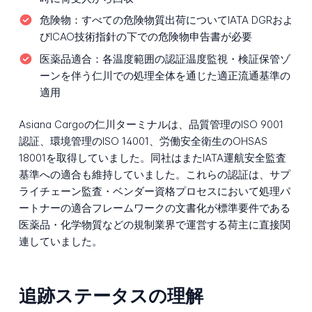
危険物：
すべての危険物質出荷についてIATA DGRおよ
びICAO技術指針の下での危険物申告書が必要
医薬品適合：
各温度範囲の認証温度監視・検証保管ゾ
ーンを伴う仁川での処理全体を通じた適正流通基準の
適用
Asiana Cargoの仁川ターミナルは、品質管理のISO 9001
認証、環境管理のISO 14001、労働安全衛生のOHSAS
18001を取得していました。同社はまたIATA運航安全監査
基準への適合も維持していました。これらの認証は、サプ
ライチェーン監査・ベンダー資格プロセスにおいて処理パ
ートナーの適合フレームワークの文書化が標準要件である
医薬品・化学物質などの規制業界で運営する荷主に直接関
連していました。
追跡ステータスの理解