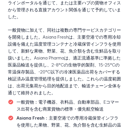
ラインポータルを通じて、または主要ハブの貨物オフィス
から管理される直接アカウント関係を通じて予約していま
した。
一般貨物に加えて、同社は複数の専門サービスカテゴリー
を開発しました。Asiana Freshは、主要空港での専用冷却
設備を備えた温度管理コンテナと冷蔵保管インフラを使用
して、新鮮な果物、野菜、花、魚介類を含む生鮮品を取り
扱いました。Asiana Pharmaは、適正流通基準に準拠した
医薬品輸送を提供し、2-8°Cの生物学的製剤、15-25°Cの
常温保存製品、-20°C以下の冷凍医薬品出荷をカバーする
検証済み温度管理処理を提供しました。これらの温度範囲
は、出荷元集荷から目的地配送まで、輸送チェーン全体を
通じて維持されました。
一般貨物：
電子機器、衣料品、自動車部品、Eコマー
ス出荷を含む商業貨物の標準・優先航空輸送
Asiana Fresh：
主要空港での専用冷蔵保管インフラ
を使用した果物、野菜、花、魚介類を含む生鮮品の温