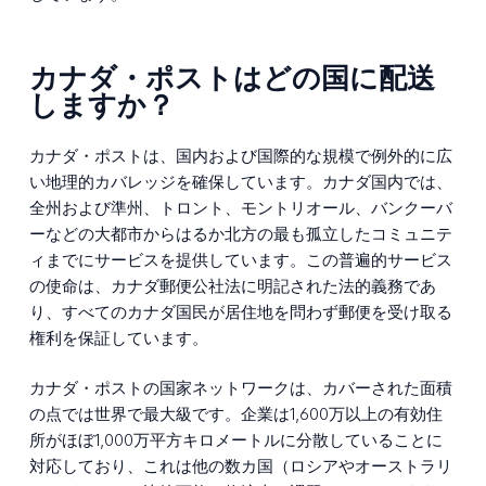
カナダ・ポストはどの国に配送
しますか？
カナダ・ポストは、国内および国際的な規模で例外的に広
い地理的カバレッジを確保しています。カナダ国内では、
全州および準州、トロント、モントリオール、バンクーバ
ーなどの大都市からはるか北方の最も孤立したコミュニテ
ィまでにサービスを提供しています。この普遍的サービス
の使命は、カナダ郵便公社法に明記された法的義務であ
り、すべてのカナダ国民が居住地を問わず郵便を受け取る
権利を保証しています。
カナダ・ポストの国家ネットワークは、カバーされた面積
の点では世界で最大級です。企業は1,600万以上の有効住
所がほぼ1,000万平方キロメートルに分散していることに
対応しており、これは他の数カ国（ロシアやオーストラリ