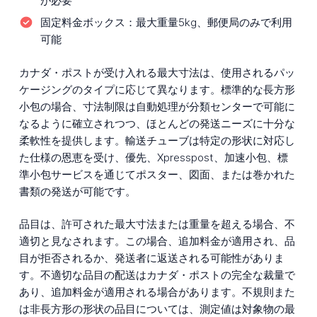
が必要
固定料金ボックス：
最大重量5kg、郵便局のみで利用
可能
カナダ・ポストが受け入れる最大寸法は、使用されるパッ
ケージングのタイプに応じて異なります。標準的な長方形
小包の場合、寸法制限は自動処理が分類センターで可能に
なるように確立されつつ、ほとんどの発送ニーズに十分な
柔軟性を提供します。輸送チューブは特定の形状に対応し
た仕様の恩恵を受け、優先、Xpresspost、加速小包、標
準小包サービスを通じてポスター、図面、または巻かれた
書類の発送が可能です。
品目は、許可された最大寸法または重量を超える場合、不
適切と見なされます。この場合、追加料金が適用され、品
目が拒否されるか、発送者に返送される可能性がありま
す。不適切な品目の配送はカナダ・ポストの完全な裁量で
あり、追加料金が適用される場合があります。不規則また
は非長方形の形状の品目については、測定値は対象物の最