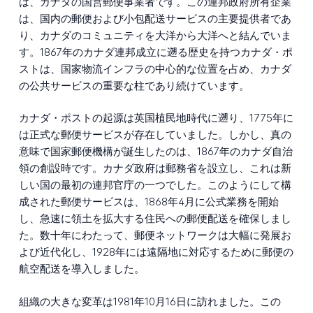
は、カナダの国営郵便事業者です。この連邦政府所有企業
は、国内の郵便および小包配送サービスの主要提供者であ
り、カナダのコミュニティを大洋から大洋へと結んでいま
す。1867年のカナダ連邦成立に遡る歴史を持つカナダ・ポ
ストは、国家物流インフラの中心的な位置を占め、カナダ
の公共サービスの重要な柱であり続けています。
カナダ・ポストの起源は英国植民地時代に遡り、1775年に
は正式な郵便サービスが存在していました。しかし、真の
意味で国家郵便機構が誕生したのは、1867年のカナダ自治
領の創設時です。カナダ政府は郵務省を設立し、これは新
しい国の最初の連邦官庁の一つでした。このようにして構
成された郵便サービスは、1868年4月に公式業務を開始
し、急速に領土を拡大する住民への郵便配送を確保しまし
た。数十年にわたって、郵便ネットワークは大幅に発展お
よび近代化し、1928年には遠隔地に対応するために郵便の
航空配送を導入しました。
組織の大きな変革は1981年10月16日に訪れました。この