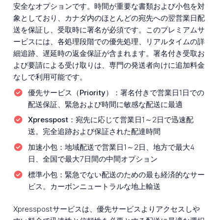
安全なオプションです。時間が重要な書類および小包を対
象としており、カナダ内のほとんどの宛先への翌営業日配
送を保証し、受取時に署名が必須です。このプレミアムサ
ービスには、各処理段階での優先処理、リアルタイムの詳
細追跡、遅延時の返金保証が含まれます。署名付き受取お
よび要請による受け取りは、専門の発送者向けに追加料金
なしで利用可能です。
優先サービス（Priority）：
署名付きで営業日1日での
配送保証、緊急および時間に敏感な配送に最適
Xpresspost：
宛先に応じて営業日1～2日で迅速配
送。完全追跡および保証された配達時間
加速小包：
地域配送で営業日1～2日、地方で最大4
日、全国で最大7日間の中間オプション
標準小包：
緊急でない配送のための最も経済的なサー
ビス。カーボンニュートラルな地上輸送
Xpresspostサービスは、優先サービスよりアクセスしや