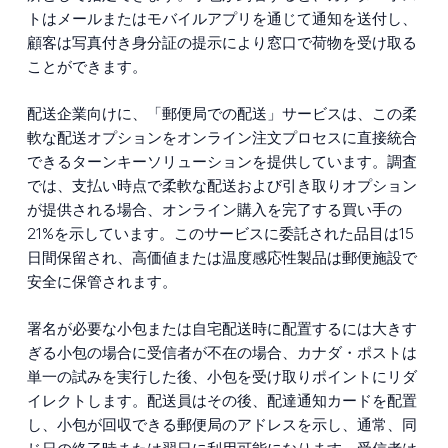
トはメールまたはモバイルアプリを通じて通知を送付し、
顧客は写真付き身分証の提示により窓口で荷物を受け取る
ことができます。
配送企業向けに、「郵便局での配送」サービスは、この柔
軟な配送オプションをオンライン注文プロセスに直接統合
できるターンキーソリューションを提供しています。調査
では、支払い時点で柔軟な配送および引き取りオプション
が提供される場合、オンライン購入を完了する買い手の
21%を示しています。このサービスに委託された品目は15
日間保留され、高価値または温度感応性製品は郵便施設で
安全に保管されます。
署名が必要な小包または自宅配送時に配置するには大きす
ぎる小包の場合に受信者が不在の場合、カナダ・ポストは
単一の試みを実行した後、小包を受け取りポイントにリダ
イレクトします。配送員はその後、配達通知カードを配置
し、小包が回収できる郵便局のアドレスを示し、通常、同