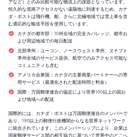
アなど）とのみ比較可能な物流上の課題となっています。
恒久的な道路アクセスがない遠隔地に到達するため、カナ
ダ・ポストは飛行機、船、さらに北極地域では雪上車を含
む適応的な輸送手段を使用しています。
カナダの都市部：
10州全域の完全カバレッジ、都市お
よび周辺地域での毎日配送
北部準州：
ユーコン、ノースウェスト準州、ヌナブト
準州全域のサービス提供。航空でのみアクセス可能な
コミュニティも含む
アメリカ合衆国：
カナダの主要商業パートナーへの専
用サービス（最適化された配送時間と料金）
国際：
万国郵便連合の協定により世界190以上の国お
よび地域への配送
国際的には、カナダ・ポストは万国郵便連合のメンバーで
あり、190以上の郵便行政機関からなる世界ネットワーク
に統合されています。このメンバーシップにより、企業は
国家郵便サービス間の相互協力に基づいて世界中のどこへ