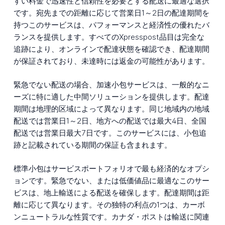
すい料金で迅速性と信頼性を必要とする配送に最適な選択
です。宛先までの距離に応じて営業日1～2日の配達期間を
持つこのサービスは、パフォーマンスと経済性の優れたバ
ランスを提供します。すべてのXpresspost品目は完全な
追跡により、オンラインで配達状態を確認でき、配達期間
が保証されており、未達時には返金の可能性があります。
緊急でない配送の場合、加速小包サービスは、一般的なニ
ーズに特に適した中間ソリューションを提供します。配達
期間は地理的区域によって異なります。同じ地域内の地域
配送では営業日1～2日、地方への配送では最大4日、全国
配送では営業日最大7日です。このサービスには、小包追
跡と記載されている期間の保証も含まれます。
標準小包はサービスポートフォリオで最も経済的なオプシ
ョンです。緊急でない、または低価値品に最適なこのサー
ビスは、地上輸送による配送を確保します。配達期間は距
離に応じて異なります。その独特の利点の1つは、カーボ
ンニュートラルな性質です。カナダ・ポストは輸送に関連