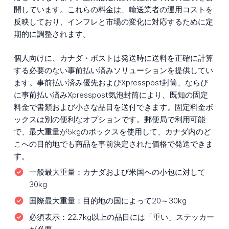
開しています。これらの料金は、輸送業者の運用コストを
反映しており、インフレと市場の変化に対応するために定
期的に調整されます。
個人向けに、カナダ・ポストは発送時に送料を正確に計算
する必要のない事前払い済みソリューションを提供してい
ます。事前払い済み優先およびXpresspost封筒、ならび
に事前払い済みXpresspost気泡封筒により、既知の固定
料金で書類および小さな品目を送付できます。固定料金ボ
ックスは別の便利なオプションです。郵便局で利用可能
で、最大重量が5kgのボックスを使用して、カナダ内のど
こへの目的地でも商品を事前決定された価格で発送できま
す。
一般最大重量：
カナダおよび米国への小包に対して
30kg
国際最大重量：
目的地の国によって20～30kg
必須表示：
22.7kg以上の品目には「重い」ステッカー