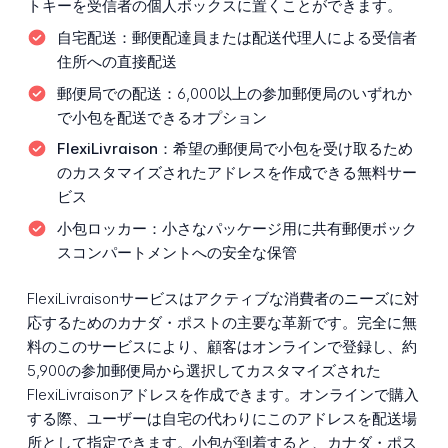
トキーを受信者の個人ボックスに置くことができます。
自宅配送：
郵便配達員または配送代理人による受信者
住所への直接配送
郵便局での配送：
6,000以上の参加郵便局のいずれか
で小包を配送できるオプション
FlexiLivraison：
希望の郵便局で小包を受け取るため
のカスタマイズされたアドレスを作成できる無料サー
ビス
小包ロッカー：
小さなパッケージ用に共有郵便ボック
スコンパートメントへの安全な保管
FlexiLivraisonサービスはアクティブな消費者のニーズに対
応するためのカナダ・ポストの主要な革新です。完全に無
料のこのサービスにより、顧客はオンラインで登録し、約
5,900の参加郵便局から選択してカスタマイズされた
FlexiLivraisonアドレスを作成できます。オンラインで購入
する際、ユーザーは自宅の代わりにこのアドレスを配送場
所として指定できます。小包が到着すると、カナダ・ポス