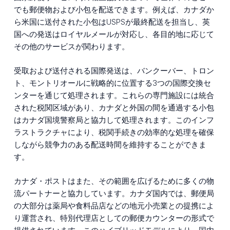
でも郵便物および小包を配送できます。例えば、カナダか
ら米国に送付された小包はUSPSが最終配送を担当し、英
国への発送はロイヤルメールが対応し、各目的地に応じて
その他のサービスが関わります。
受取および送付される国際発送は、バンクーバー、トロン
ト、モントリオールに戦略的に位置する3つの国際交換セ
ンターを通じて処理されます。これらの専門施設には統合
された税関区域があり、カナダと外国の間を通過する小包
はカナダ国境警察局と協力して処理されます。このインフ
ラストラクチャにより、税関手続きの効率的な処理を確保
しながら競争力のある配送時間を維持することができま
す。
カナダ・ポストはまた、その範囲を広げるために多くの物
流パートナーと協力しています。カナダ国内では、郵便局
の大部分は薬局や食料品店などの地元小売業との提携によ
り運営され、特別代理店としての郵便カウンターの形式で