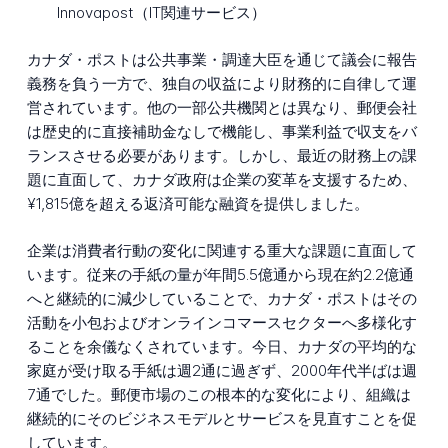
Innovapost（IT関連サービス）
カナダ・ポストは公共事業・調達大臣を通じて議会に報告
義務を負う一方で、独自の収益により財務的に自律して運
営されています。他の一部公共機関とは異なり、郵便会社
は歴史的に直接補助金なしで機能し、事業利益で収支をバ
ランスさせる必要があります。しかし、最近の財務上の課
題に直面して、カナダ政府は企業の変革を支援するため、
¥1,815億を超える返済可能な融資を提供しました。
企業は消費者行動の変化に関連する重大な課題に直面して
います。従来の手紙の量が年間5.5億通から現在約2.2億通
へと継続的に減少していることで、カナダ・ポストはその
活動を小包およびオンラインコマースセクターへ多様化す
ることを余儀なくされています。今日、カナダの平均的な
家庭が受け取る手紙は週2通に過ぎず、2000年代半ばは週
7通でした。郵便市場のこの根本的な変化により、組織は
継続的にそのビジネスモデルとサービスを見直すことを促
しています。