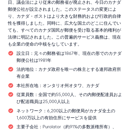
日、議会法により従来の郵務省が廃止され、今日のカナダ
郵便公社が設立されました。このステータスの変更によ
り、カナダ・ポストはより大きな財務的および行政的自律
性を獲得しました。同時に、広大な国土のどこに住んでい
ても、すべてのカナダ国民が郵便を受け取る基本的権利が
法律に明記されました。この普遍的サービス義務は、現在
も企業の使命の中核をなしています。
設立日：
元々の郵務省は1867年、現在の形でのカナダ
郵便公社は1981年
法的地位：
カナダ政府を唯一の株主とする連邦政府所
有企業
本社所在地：
オンタリオ州オタワ、カナダ
従業員数：
全国で約55,000人、その内郵便配達員およ
び配送職員は25,000人以上
ネットワーク：
6,200以上の郵便局がカナダ全土の
1,600万以上の有効住所にサービスを提供
主要子会社：
Purolator（約91%の多数派権所有）、