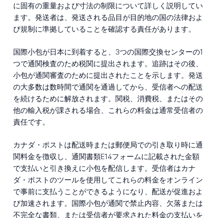
に固有の重量および寸法の制限について詳しく説明してい
ます。発送者は、発送される品目が目的地の国の法律およ
び規制に準拠していることを確認する責任があります。
国際小包が日本に到着すると、3つの国際交換センターの1
つで通関検査のため税関に提出されます。追跡はその後、
小包が通関審査のために提出されたことを示します。発送
の大多数は数時間で通関を通過してから、受信者への配送
を続けるために解放されます。関税、消費税、またはその
他の輸入税が課される場合、これらの料金は通常受信者の
責任です。
カナダ・ポストは配送時または郵便局での引き取り時に通
関料金を徴収し、通関書類E14フォームに記載された金額
で支払いと引き換えに小包を配信します。受信者はカナ
ダ・ポストのツールを使用してこれらの料金をオンライン
で事前に支払うことができるようになり、配送が促進およ
び加速されます。国際小包が通関で禁止内容、欠落または
不完全な書類、または受信者が要求された料金の支払いを