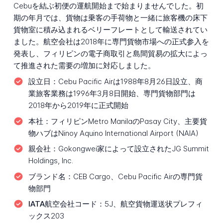
Cebuを結ぶ初便の運航開始まで始まりませんでした。初
期の年月では、貨物は乗客の手荷物と一緒に旅客機の床下
貨物室に積み込まれるベリーフレートとして輸送されてい
ました。航空会社は2018年に専門貨物市場への正式参入を
発表し、フィリピンの電子商取引と島間貿易の拡大によっ
て推進された需要の増加に対応しました。
設立日：
Cebu Pacific Airは1988年8月26日設立、商
業旅客業務は1996年3月8日開始、専門貨物部門は
2018年から2019年に正式開始
本社：
フィリピンMetro ManilaのPasay City、主要貨
物ハブはNinoy Aquino International Airport (NAIA)
親会社：
Gokongwei家によって設立されたJG Summit
Holdings, Inc.
ブランド名：
CEB Cargo、Cebu Pacific Airの専門貨
物部門
IATA航空会社コード：
5J、航空貨物運送状プレフィ
ックス203