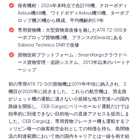
保有機材：
2024年末時点で合計98機、ナローボディ
Airbus機68機、ワイドボディAirbus機10機、ターボプ
ロップ機20機から構成、平均機齢約5.9年
専用貨物機：
大型貨物扉改修を施したATR 72-500タ
ーボプロップ貨物機2機、フランスのDinardにある
Sabena Technics DNRで改修
貨物技術プラットフォーム：
SmartKargoクラウドベ
ース貨物管理・追跡システム、2013年以来のパートナ
ーシップ
初の専用ATR 72-500貨物機は2019年中頃に納入され、2
機目が2020年に続きました。これらの航空機は、滑走路
がジェット機の運航に適さない小規模な地方空港への国内
路線を開拓し、CEB Cargoにベリーホールド運航だけでは
効率的に到達できない目的地への直接アクセスを提供しま
した。CEB Cargoは、専用貨物フレーター機も運航するフ
ィリピン唯一の旅客航空会社としての特徴を持ち、島間物
流の到達範囲において他の国内キャリアとは一線を画す組