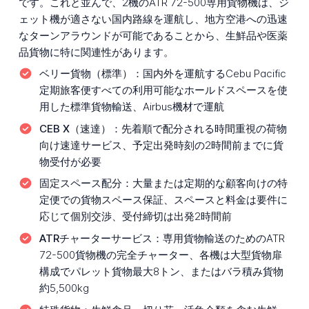
です。これと並んで、2機のATR 72-500専用貨物機は、ジ
ェット機が適さない国内路線を運航し、地方空港への迅速
なターンアラウンドが可能であることから、生鮮品や医薬
品貨物に特に関連性があります。
ベリー貨物（標準）：
国内外を運航するCebu Pacific
定期旅客便すべての利用可能なホールドスペースを使
用した標準貨物輸送、Airbus機材で運航
CEB X（速達）：
先着順で配分される時間重視の荷物
向け速達サービス、予定出発時刻の2時間前までに貨
物受付が必要
固定スペース配分：
大量または定期的な顧客向けの特
定便での貨物スペース保証、スペースと料金は要件に
応じて個別交渉、受付締切は出発2時間前
ATRチャーターサービス：
専用貨物輸送のためのATR
72-500貨物機の完全チャーター、各機は大型貨物扉
構成でパレット貨物最大8トン、またはバラ積み貨物
約5,500kg