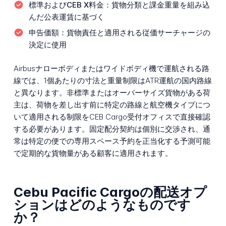
標準およびCEB X料金：
貨物分類と課金重量を組み込
んだ公表運賃に基づく
申告価額：
貨物責任と適用される従価サーチャージの
決定に使用
Airbusナローボディまたはワイドボディ機で運航される路
線では、1個あたりの寸法と重量制限はATR運航の国内路線
と異なります。非標準またはオーバーサイズ貨物がある荷
主は、荷物を差し出す前に特定の路線と航空機タイプにつ
いて適用される制限をCEB Cargo受付オフィスで直接確認
する必要があります。固定配分契約は個別に交渉され、通
常は特定の便での専用スペース予約を正当化する予測可能
で定期的な貨物量がある顧客に適用されます。
Cebu Pacific Cargoの配送オプ
ションはどのようなものです
か？