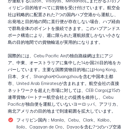
が運航するLuzon、Visayas、Mindanaoにまたがる37のフ
ィリピン目的地すべてに貨物を受け付けています。航空会
社は戦略的に配置された7つの国内ハブ空港から運航し、
出発地と目的地の間に直行便が存在しない場合、ハブ経由
で群島全体のポイントを接続できます。このハブアンドス
ポーク構造により、週に限られた運航頻度しかない小さな
島の目的地間での貨物輸送が実用的になります。
国際的には、Cebu Pacific Airの独自路線網は主にアジ
ア、中東、オーストラリアに集中した14か国26目的地をカ
バーしています。主要な国際貨物目的地にはHong Kong、
日本、タイ、ShanghaiやGuangzhouを含む中国本土都
市、United Arab Emiratesが含まれます。航空会社の直接
ネットワークを超えた市場に対しては、CEB Cargoは15の
連帯貨物パートナー航空会社との提携を維持し、Cebu
Pacificが独自便を運航していないヨーロッパ、アフリカ、
南北アメリカの目的地まで到達範囲を拡大しています。
フィリピン国内：
Manila、Cebu、Clark、Kalibo、
Iloilo、Cagayan de Oro、Davaoを含む7つのハブ空港