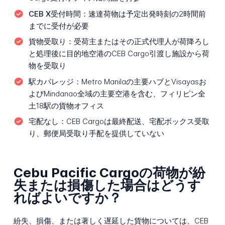
CEB X受付時間：
速達荷物は予定出発時刻の2時間前
までに受付が必要
貨物受取り：
受荷主またはその正式代理人が荷降ろし
と処理後に目的地空港のCEB Cargo引渡し施設から荷
物を受取り
駅カバレッジ：
Metro Manilaの主要ハブとVisayasお
よびMindanao全域の主要空港を含む、フィリピン全
土18駅の貨物オフィス
宅配なし：
CEB Cargoは最終配送、宅配ボックス受取
り、郵便局受取り手配を提供していない
Cebu Pacific Cargoの荷物が紛
失または損傷した場合はどうす
ればよいですか？
紛失、損傷、または著しく遅延した貨物については、CEB