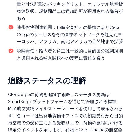
量と寸法記載のパッキングリスト、オリジナル航空貨
物運送状、規制商品には追加許可が適用される場合が
ある
連帯貨物到達範囲：
15航空会社との提携によりCebu
Cargoのサービスをその直接ネットワークを超えたヨ
ーロッパ、アフリカ、南北アメリカの目的地まで拡張
税関責任：
輸入者と荷主は一般的に目的国の税関規則
と適用される輸入関税への遵守に責任を負う
追跡ステータスの理解
CEB Cargoの荷物を追跡する際、ステータス更新は
SmartKargoプラットフォームを通じて管理される標準
IATA航空貨物マイルストーンコードを使用して表示されま
す。各コードは出発地貨物オフィスでの初期受付から目的
地空港での受荷主による受取りまで、荷物の旅程における
特定のイベントを示します。荷物はCebu Pacificの航空会