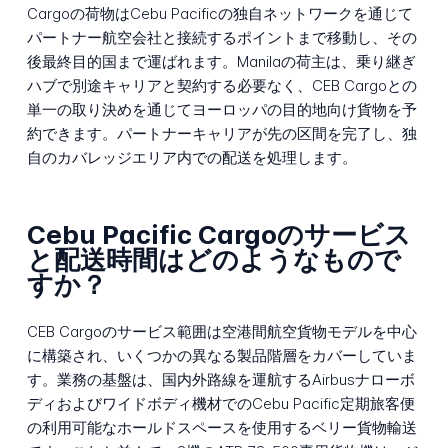
Cargoの荷物はCebu Pacificの独自ネットワークを通じて
パートナー航空会社と接続するポイントまで移動し、その
後最終目的国まで運ばれます。Manilaの荷主は、乗り継ぎ
ハブで別途キャリアと契約する必要なく、CEB Cargoとの
単一の取り決めを通じてヨーロッパの目的地向け貨物を予
約できます。パートナーキャリアが先の区間を完了し、独
自のカバレッジエリア内での配送を処理します。
Cebu Pacific Cargoのサービス
と配送時間はどのようなもので
すか？
CEB Cargoのサービス範囲は空港間航空貨物モデルを中心
に構築され、いくつかの異なる製品階層をカバーしていま
す。業務の基盤は、国内外路線を運航するAirbusナローボ
ディおよびワイドボディ機材でのCebu Pacific定期旅客便
の利用可能なホールドスペースを使用するベリー貨物輸送