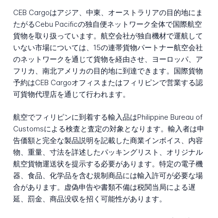
CEB Cargoはアジア、中東、オーストラリアの目的地にま
たがるCebu Pacificの独自便ネットワーク全体で国際航空
貨物を取り扱っています。航空会社が独自機材で運航して
いない市場については、15の連帯貨物パートナー航空会社
のネットワークを通じて貨物を経由させ、ヨーロッパ、ア
フリカ、南北アメリカの目的地に到達できます。国際貨物
予約はCEB Cargoオフィスまたはフィリピンで営業する認
可貨物代理店を通じて行われます。
航空でフィリピンに到着する輸入品はPhilippine Bureau of
Customsによる検査と査定の対象となります。輸入者は申
告価額と完全な製品説明を記載した商業インボイス、内容
物、重量、寸法を詳述したパッキングリスト、オリジナル
航空貨物運送状を提示する必要があります。特定の電子機
器、食品、化学品を含む規制商品には輸入許可が必要な場
合があります。虚偽申告や書類不備は税関当局による遅
延、罰金、商品没収を招く可能性があります。