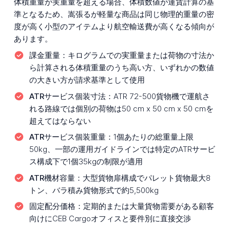
体積重量が実重量を超える場合、体積数値が運賃計算の基
準となるため、嵩張るが軽量な商品は同じ物理的重量の密
度が高く小型のアイテムより航空輸送費が高くなる傾向が
あります。
課金重量：
キログラムでの実重量または荷物の寸法か
ら計算される体積重量のうち高い方、いずれかの数値
の大きい方が請求基準として使用
ATRサービス個装寸法：
ATR 72-500貨物機で運航さ
れる路線では個別の荷物は50 cm x 50 cm x 50 cmを
超えてはならない
ATRサービス個装重量：
1個あたりの総重量上限
50kg、一部の運用ガイドラインでは特定のATRサービ
ス構成下で1個35kgの制限が適用
ATR機材容量：
大型貨物扉構成でパレット貨物最大8
トン、バラ積み貨物形式で約5,500kg
固定配分価格：
定期的または大量貨物需要がある顧客
向けにCEB Cargoオフィスと要件別に直接交渉