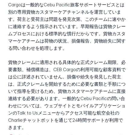
Cargoは一般的なCebu Pacific旅客サポートサービスとは
別の専用貨物カスタマーケアチャンネルを運営していま
す。荷主と受荷主は問題を発見次第、このチームに速やか
に連絡するよう指示されています。早期報告は貨物クレー
ムプロセスにおける標準的な慣行だからです。貨物カスタ
マーケアチームは荷物の状況、損傷報告、貨物紛失に関す
る問い合わせを処理します。
貨物クレームに適用される具体的な正式クレーム期限、必
要書類、補償構造は、CEB Cargoの利用可能な顧客資料で
は公に詳述されていません。損傷や紛失を発見した荷主
は、正式クレームを開始するために必要な書類と手順につ
いて指導を受けるため、貨物カスタマーケアチームに直接
連絡する必要があります。一般的なCebu Pacificの問い合
わせについては、ウェブサイトとモバイルアプリケーショ
ンのTalk to Usメニューからアクセス可能な航空会社の
Charlieチャットボットを通じて24時間サポートが利用で
きます。