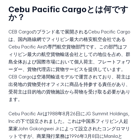
Cebu Pacific Cargoとは何です
か？
CEB Cargoのブランド名で展開されるCebu Pacific Cargo
は、国内路線網でフィリピン最大の格安航空会社である
Cebu Pacific Airの専門航空貨物部門です。この部門はフ
ィリピン最大の航空貨物輸送会社としての地位を占め、群
島全体および国際市場において個人荷主、フレートフォワ
ーダー、貨物代理店に貨物サービスを提供しています。
CEB Cargoは空港間輸送モデルで運営されており、荷主は
出発地の貨物受付オフィスに商品を持参する責任があり、
受荷主は目的地の貨物施設から荷物を受け取る必要があり
ます。
Cebu Pacific Airは1988年8月26日にJG Summit Holdings,
Inc.の下で設立されました。これは中国系フィリピン人起
業家John Gokongwei Jr.によって設立されたコングロマリ
ットですが、商業飛行業務は1996年3月8日にManilaと