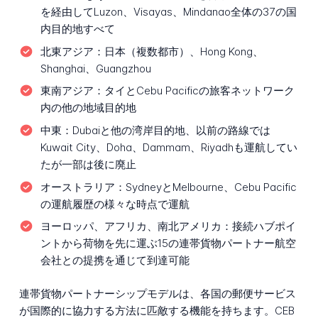
を経由してLuzon、Visayas、Mindanao全体の37の国
内目的地すべて
北東アジア：
日本（複数都市）、Hong Kong、
Shanghai、Guangzhou
東南アジア：
タイとCebu Pacificの旅客ネットワーク
内の他の地域目的地
中東：
Dubaiと他の湾岸目的地、以前の路線では
Kuwait City、Doha、Dammam、Riyadhも運航してい
たが一部は後に廃止
オーストラリア：
SydneyとMelbourne、Cebu Pacific
の運航履歴の様々な時点で運航
ヨーロッパ、アフリカ、南北アメリカ：
接続ハブポイ
ントから荷物を先に運ぶ15の連帯貨物パートナー航空
会社との提携を通じて到達可能
連帯貨物パートナーシップモデルは、各国の郵便サービス
が国際的に協力する方法に匹敵する機能を持ちます。CEB