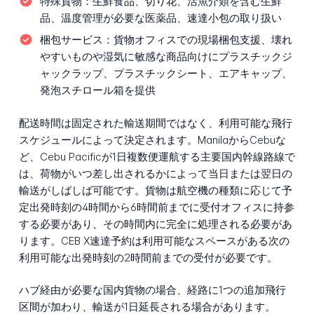
特殊貨物：
生鮮食品、切り花、活魚介類を含む生鮮
品、温度管理が必要な医薬品、速達小包の取り扱い
梱包サービス：
貨物オフィスでの現場梱包支援、壊れ
やすいものや湿気に敏感な商品向けにプラスチックジ
ャックラップ、プラスチックシート、エアキャップ、
発泡スチロール箱を提供
配送時間は固定された輸送期間ではなく、利用可能な飛行
スケジュールによって決定されます。ManilaからCebuな
ど、Cebu Pacificが1日複数便運航する主要国内幹線路線で
は、荷物がいつ差し出されるかによって当日または翌日の
輸送がしばしば可能です。貨物は航空機の種類に応じて予
定出発時刻の4時間から6時間前までに受付オフィスに持参
する必要があり、その時間内に完全に処理される必要があ
ります。CEB X速達予約は利用可能なスペースがある次の
利用可能な出発時刻の2時間前までの受付が必要です。
ハブ経由が必要な国内貨物の場合、経路に1つの追加飛行
区間が加わり、輸送が1日延長される場合があります。