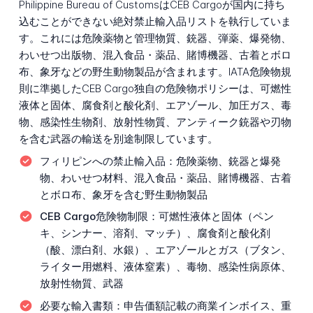
Philippine Bureau of CustomsはCEB Cargoが国内に持ち
込むことができない絶対禁止輸入品リストを執行していま
す。これには危険薬物と管理物質、銃器、弾薬、爆発物、
わいせつ出版物、混入食品・薬品、賭博機器、古着とボロ
布、象牙などの野生動物製品が含まれます。IATA危険物規
則に準拠したCEB Cargo独自の危険物ポリシーは、可燃性
液体と固体、腐食剤と酸化剤、エアゾール、加圧ガス、毒
物、感染性生物剤、放射性物質、アンティーク銃器や刃物
を含む武器の輸送を別途制限しています。
フィリピンへの禁止輸入品：
危険薬物、銃器と爆発
物、わいせつ材料、混入食品・薬品、賭博機器、古着
とボロ布、象牙を含む野生動物製品
CEB Cargo危険物制限：
可燃性液体と固体（ペン
キ、シンナー、溶剤、マッチ）、腐食剤と酸化剤
（酸、漂白剤、水銀）、エアゾールとガス（ブタン、
ライター用燃料、液体窒素）、毒物、感染性病原体、
放射性物質、武器
必要な輸入書類：
申告価額記載の商業インボイス、重