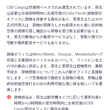
CEB Cargoは空港間ベースでのみ運営されています。荷主
は必要な出発前時間内に出発空港のCebu Pacific貨物受付
オフィスに貨物を持参する責任があり、受荷主またはその
正式代理人は、荷物が荷降ろしされ処理された後に目的地
空港の貨物引渡し施設から荷物を受け取る必要がありま
す。荷主の敷地からの集荷サービスはなく、受取り側での
宅配や最終配送サービスもありません。
貨物オフィスはMetro Manila、Visayas、Mindanaoのハブ
空港と主要国内ターミナルをカバーして、フィリピン全土
の18の拠点に存在します。荷主と受荷主は貨物受付、書類
手続き、荷物受取りについてこれらの駅オフィスと直接取
引します。ハブ空港経由で接続する貨物の場合、荷物は最
終目的地空港行きの次の利用可能な便に移る前にハブを通
過します。
貨物持込み：
荷主は航空機タイプに応じて通常出発4
時間から6時間前の受付時間内に出発空港のCEB
Cargo受付オフィスに商品を持参