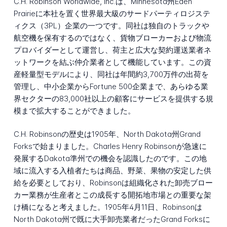
C.H. Robinson Worldwide, Inc.は、Minnesota州Eden
Prairieに本社を置く世界最大級のサードパーティロジステ
ィクス（3PL）企業の一つです。同社は独自のトラックや
航空機を保有するのではなく、貨物ブローカーおよび物流
プロバイダーとして運営し、荷主と広大な契約運送業者ネ
ットワークを結ぶ仲介業者として機能しています。この資
産軽量型モデルにより、同社は年間約3,700万件の出荷を
管理し、中小企業からFortune 500企業まで、あらゆる業
界セクターの83,000社以上の顧客にサービスを提供する規
模まで拡大することができました。
C.H. Robinsonの歴史は1905年、North Dakota州Grand
Forksで始まりました。Charles Henry Robinsonが急速に
発展するDakota準州での機会を認識したのです。この地
域に流入する入植者たちは商品、野菜、果物の安定した供
給を必要としており、Robinsonは組織化された卸売ブロー
カー業務が生産者とこの成長する開拓地市場との重要な架
け橋になると考えました。1905年4月11日、Robinsonは
North Dakota州で既に大手卸売業者だったGrand Forksに