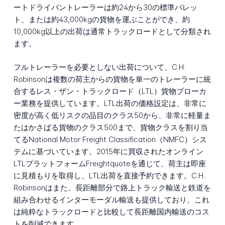
ートドライバントレーラーは約24から30の標準パレッ
ト、または約43,000kgの貨物を運ぶことができ、約
10,000kg以上の出荷は通常トラックロードとして分類され
ます。
フルトレーラーを必要としない出荷について、C.H.
Robinsonは複数の荷主からの貨物を単一のトレーラーに統
合するレス・ザン・トラックロード（LTL）貨物ブローカ
ー業務を提供しています。LTL出荷の価格設定は、非常に
密度が高く低リスクの品目のクラス50から、非常に軽量ま
たはかさばる貨物のクラス500まで、貨物クラスを割り当
てるNational Motor Freight Classification（NMFC）シス
テムに基づいています。2015年に買収されたオンライン
LTLプラットフォームFreightquoteを通じて、荷主は即座
に見積もりを取得し、LTL出荷を直接予約できます。C.H.
Robinsonはまた、長距離部分で路上トラック輸送と鉄道を
組み合わせるインターモーダル輸送も提供しており、これ
は純粋なトラックロードと比較して長距離国内輸送のコス
トを削減できます。