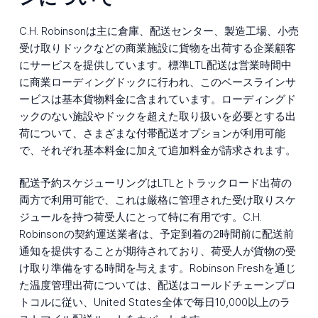
C.H. Robinsonは主に倉庫、配送センター、製造工場、小売
受け取りドックなどの商業施設に貨物を出荷する企業顧客
にサービスを提供しています。標準LTL配送は営業時間中
に商業ローディングドックに行われ、このベースラインサ
ービスは基本貨物料金に含まれています。ローディングド
ックのない施設やドックを超えた取り扱いを必要とする出
荷について、さまざまな付帯配送オプションが利用可能
で、それぞれ基本料金に加えて追加料金が請求されます。
配送予約スケジューリングはLTLとトラックロード出荷の
両方で利用可能で、これは厳格に管理された受け取りスケ
ジュールを持つ荷受人にとって特に有用です。C.H.
Robinsonの契約運送業者は、予定到着の2時間前に配送前
通知を提供することが期待されており、荷受人が貨物の受
け取り準備をする時間を与えます。Robinson Freshを通じ
た温度管理出荷については、配送はコールドチェーンプロ
トコルに従い、United States全体で毎日10,000以上のラ