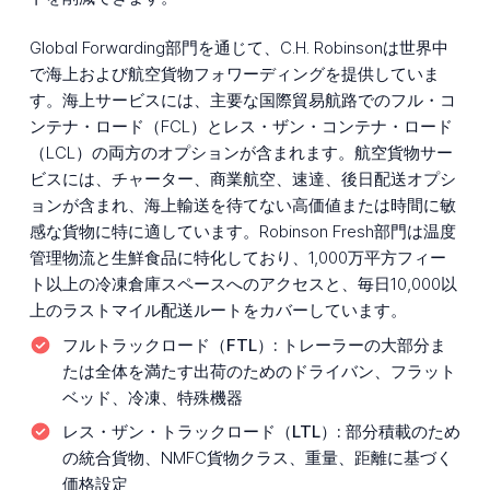
Global Forwarding部門を通じて、C.H. Robinsonは世界中
で海上および航空貨物フォワーディングを提供していま
す。海上サービスには、主要な国際貿易航路でのフル・コ
ンテナ・ロード（FCL）とレス・ザン・コンテナ・ロード
（LCL）の両方のオプションが含まれます。航空貨物サー
ビスには、チャーター、商業航空、速達、後日配送オプシ
ョンが含まれ、海上輸送を待てない高価値または時間に敏
感な貨物に特に適しています。Robinson Fresh部門は温度
管理物流と生鮮食品に特化しており、1,000万平方フィー
ト以上の冷凍倉庫スペースへのアクセスと、毎日10,000以
上のラストマイル配送ルートをカバーしています。
フルトラックロード（FTL）:
トレーラーの大部分ま
たは全体を満たす出荷のためのドライバン、フラット
ベッド、冷凍、特殊機器
レス・ザン・トラックロード（LTL）:
部分積載のため
の統合貨物、NMFC貨物クラス、重量、距離に基づく
価格設定