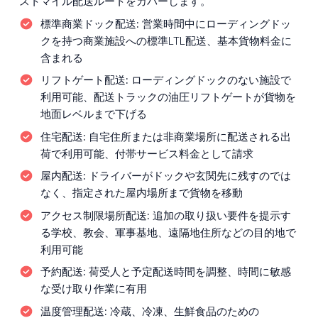
ストマイル配送ルートをカバーします。
標準商業ドック配送:
営業時間中にローディングドッ
クを持つ商業施設への標準LTL配送、基本貨物料金に
含まれる
リフトゲート配送:
ローディングドックのない施設で
利用可能、配送トラックの油圧リフトゲートが貨物を
地面レベルまで下げる
住宅配送:
自宅住所または非商業場所に配送される出
荷で利用可能、付帯サービス料金として請求
屋内配送:
ドライバーがドックや玄関先に残すのでは
なく、指定された屋内場所まで貨物を移動
アクセス制限場所配送:
追加の取り扱い要件を提示す
る学校、教会、軍事基地、遠隔地住所などの目的地で
利用可能
予約配送:
荷受人と予定配送時間を調整、時間に敏感
な受け取り作業に有用
温度管理配送:
冷蔵、冷凍、生鮮食品のための