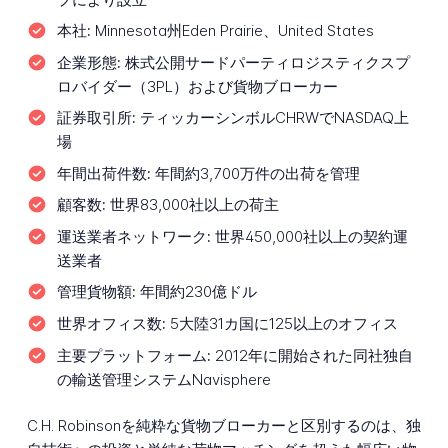
本社:
Minnesota州Eden Prairie、United States
企業形態:
株式公開サードパーティロジスティクスプ
ロバイダー（3PL）および貨物ブローカー
証券取引所:
ティッカーシンボルCHRWでNASDAQ上
場
年間出荷件数:
年間約3,700万件の出荷を管理
顧客数:
世界83,000社以上の荷主
運送業者ネットワーク:
世界450,000社以上の契約運
送業者
管理貨物額:
年間約230億ドル
世界オフィス数:
5大陸31カ国に125以上のオフィス
主要プラットフォーム:
2012年に開始された同社独自
の輸送管理システムNavisphere
C.H. Robinsonを純粋な貨物ブローカーと区別するのは、独