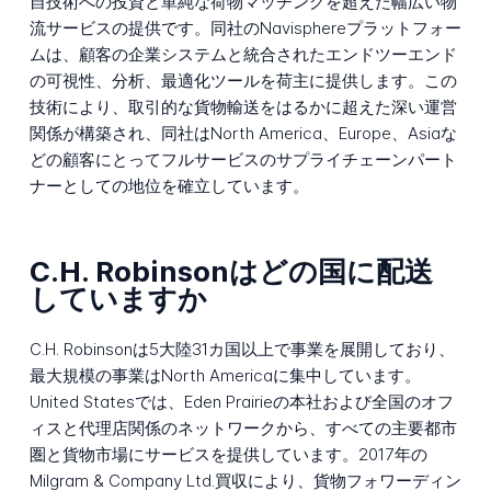
自技術への投資と単純な荷物マッチングを超えた幅広い物
流サービスの提供です。同社のNavisphereプラットフォー
ムは、顧客の企業システムと統合されたエンドツーエンド
の可視性、分析、最適化ツールを荷主に提供します。この
技術により、取引的な貨物輸送をはるかに超えた深い運営
関係が構築され、同社はNorth America、Europe、Asiaな
どの顧客にとってフルサービスのサプライチェーンパート
ナーとしての地位を確立しています。
C.H. Robinsonはどの国に配送
していますか
C.H. Robinsonは5大陸31カ国以上で事業を展開しており、
最大規模の事業はNorth Americaに集中しています。
United Statesでは、Eden Prairieの本社および全国のオフ
ィスと代理店関係のネットワークから、すべての主要都市
圏と貨物市場にサービスを提供しています。2017年の
Milgram & Company Ltd.買収により、貨物フォワーディン