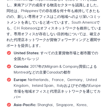
し、東南アジアの成長する物流セクターを認識しました。
同社は、Philippinesでの存在感を何十年も維持してきたも
のの、新しい専用オフィスはこの地域へのより深いコミッ
トメントを表していると述べています。South Americaで
も、C.H. Robinsonはオフィスネットワークを維持していま
す。専用オフィスが存在しない目的地については、確立さ
れた代理店ネットワークが貨物フォワーディングと通関サ
ポートを提供します。
United States:
すべての主要貨物市場と都市圏での
全国カバレッジ
Canada:
2017年のMilgram & Company買収による
Montrealなどの主要Canadaの都市
Europe:
Netherlands、France、Germany、United
Kingdom、Ireland Spain、Italyおよびその他のEurope
市場を地域オフィスと代理店ネットワークを通じてカ
バー
Asia-Pacific:
Shanghai、Singapore、Korea、