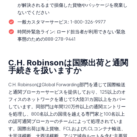
が解決されるまで損傷した貨物やパッケージを廃棄し
ないでください
一般カスタマーサービス:
1-800-326-9977
時間外緊急ライン:
ロード担当者が利用できない緊急
事態のための888-278-9441
C.H. Robinsonは国際出荷と通関
手続きを扱いますか
C.H. RobinsonはGlobal Forwarding部門を通じて国際輸送
と通関ブローカーサービスを提供しており、125以上のオ
フィスのネットワークを通じて5大陸31カ国以上をカバー
しています。同部門は年間120万件以上の通関エントリー
を処理し、800名以上の国境を越える専門家と100名以上
の認可通関ブローカーのチームによって処理されていま
す。国際出荷は海上貨物、FCLおよびLCLコンテナ輸送、
太平洋横断、大西洋横断、アジア域内ルートを含む主要貿