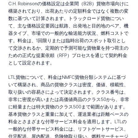
C.H. Robinsonの価格設定は企業間（B2B）貨物市場向けに
構築されており、出荷あたりの定額料金ではなく複数の変
数に基づいて計算されます。トラックロード貨物につい
て、主な価格設定要因は航路、出発地と目的地のペア、機
器タイプ、市場での一般的な輸送能力状況、燃料コストで
す。料金は、1回限りまたは臨時出荷のスポット取引とし
て交渉されるか、定期的で予測可能な貨物量を持つ荷主の
ための正式な提案依頼（RFP）プロセスを通じて契約料金
として設定されます。
LTL貨物について、料金はNMFC貨物分類システムに基づ
いて構築され、商品の貨物クラスは密度、価値、積載性、
取り扱いの容易さによって決定されます。クラス番号は、
非常に密度が高いまたは高価値商品のクラス50から、非常
に軽量または特大貨物のクラス500まで範囲があります。
基本貨物クラスと重量に加えて、運送業者は距離ベースの
料金とさまざまな付帯サービス料金を適用します。LTLの
一般的な付帯サービス料金には、リフトゲートサービス、
住宅配送、屋内配送、危険物取り扱い、燃料サーチャージ