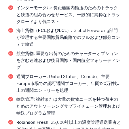
インターモーダル:
長距離国内輸送のためのトラック
と鉄道の組み合わせサービス、一般的に純粋なトラッ
クロードより低コスト
海上貨物（FCLおよびLCL）:
Global Forwarding部門
が管理する主要国際貿易航路でのフルおよび部分コン
テナ輸送
航空貨物:
重要な出荷のためのチャーターオプション
を含む速達および後日国際・国内航空フォワーディン
グ
通関ブローカー:
United States、Canada、主要
Europe市場での認可通関ブローカー、年間120万件以
上の通関エントリーを処理
輸送管理:
複雑または大量の貨物ニーズを持つ荷主の
ためのアウトソーシングサプライチェーン管理および
輸送プログラム管理
Robinson Fresh:
25,000社以上の温度管理運送業者と