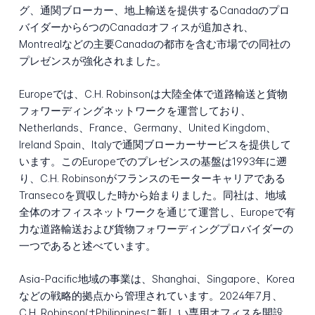
グ、通関ブローカー、地上輸送を提供するCanadaのプロ
バイダーから6つのCanadaオフィスが追加され、
Montrealなどの主要Canadaの都市を含む市場での同社の
プレゼンスが強化されました。
Europeでは、C.H. Robinsonは大陸全体で道路輸送と貨物
フォワーディングネットワークを運営しており、
Netherlands、France、Germany、United Kingdom、
Ireland Spain、Italyで通関ブローカーサービスを提供して
います。このEuropeでのプレゼンスの基盤は1993年に遡
り、C.H. Robinsonがフランスのモーターキャリアである
Transecoを買収した時から始まりました。同社は、地域
全体のオフィスネットワークを通じて運営し、Europeで有
力な道路輸送および貨物フォワーディングプロバイダーの
一つであると述べています。
Asia-Pacific地域の事業は、Shanghai、Singapore、Korea
などの戦略的拠点から管理されています。2024年7月、
C.H. RobinsonはPhilippinesに新しい専用オフィスを開設