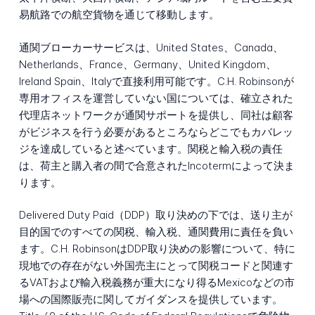
易航路での航空貨物を通じて移動します。
通関ブローカーサービスは、United States、Canada、
Netherlands、France、Germany、United Kingdom、
Ireland Spain、Italyで直接利用可能です。C.H. Robinsonが
専用オフィスを運営していない国については、確立された
代理店ネットワークが通関サポートを提供し、同社は顧客
がビジネスを行う必要があるところならどこでもカバレッ
ジを達成していると述べています。関税と輸入税の責任
は、荷主と購入者の間で合意されたIncotermによって決ま
ります。
Delivered Duty Paid（DDP）取り決めの下では、送り主が
目的国でのすべての関税、輸入税、通関費用に責任を負い
ます。C.H. RobinsonはDDP取り決めの影響について、特に
現地での存在がない外国売主にとって関税コードと関連す
るVATおよび輸入税義務が重大になり得るMexicoなどの市
場への国際販売に関してガイダンスを提供しています。