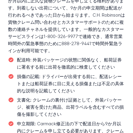
か月以内に正式な貨物クレームを申し立てる権利がありま
す。到着しない出荷について、9か月の申立期間は配送が
行われるべきであった日から始まります。C.H. Robinsonは
貨物クレーム問い合わせとカスタマーサポートのために複
数の連絡チャネルを提供しています。一般的なカスタマー
サービスラインは1-800-326-9977で連絡でき、通常営業
時間外の緊急事態のために888-278-9441で時間外緊急ラ
インが利用可能です。
配送時:
外装パッケージの状態に関係なく、船荷証券
に署名する前に出荷を徹底的に検査してください
損傷の記載:
ドライバーが出発する前に、配送レシー
トまたは船荷証券に目に見える損傷または不足の具体
的な説明を記載してください
文書化:
クレームの裏付け証拠として、外装パッケー
ジ、被害を受けた商品、出荷ラベルを含むすべての損
傷を撮影してください
申立期限:
Carmack修正法の下で配送日から9か月以
内にクレームを申し立てる必要があります、クレーム