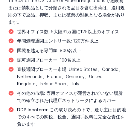
Title 49 of the U.S. Code of Federal Regulationsで危険物
または禁制品として分類される品目を含む出荷は、適用規
則の下で返品、押収、または破棄の対象となる場合があり
ます。
世界オフィス数:
5大陸31カ国に125以上のオフィス
年間処理通関エントリー数:
120万件以上
国境を越える専門家:
800名以上
認可通関ブローカー:
100名以上
直接通関ブローカー市場:
United States、Canada、
Netherlands、France、Germany、United
Kingdom、Ireland Spain、Italy
その他の市場:
専用オフィスが運営されていない場所
での確立された代理店ネットワークによるカバー
DDP Incoterm:
この取り決めの下で、送り主は目的地
でのすべての関税、税金、通関手数料に完全な責任を
負います