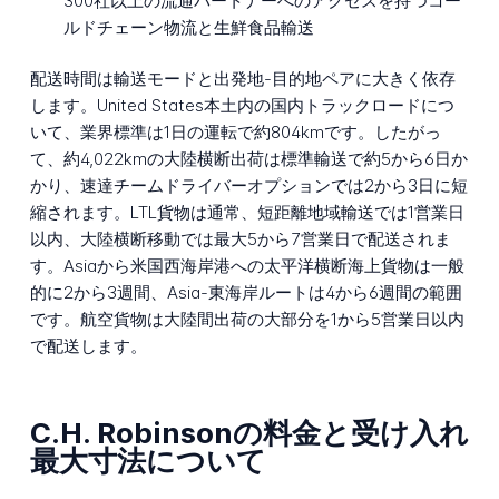
300社以上の流通パートナーへのアクセスを持つコー
ルドチェーン物流と生鮮食品輸送
配送時間は輸送モードと出発地-目的地ペアに大きく依存
します。United States本土内の国内トラックロードにつ
いて、業界標準は1日の運転で約804kmです。したがっ
て、約4,022kmの大陸横断出荷は標準輸送で約5から6日か
かり、速達チームドライバーオプションでは2から3日に短
縮されます。LTL貨物は通常、短距離地域輸送では1営業日
以内、大陸横断移動では最大5から7営業日で配送されま
す。Asiaから米国西海岸港への太平洋横断海上貨物は一般
的に2から3週間、Asia-東海岸ルートは4から6週間の範囲
です。航空貨物は大陸間出荷の大部分を1から5営業日以内
で配送します。
C.H. Robinsonの料金と受け入れ
最大寸法について