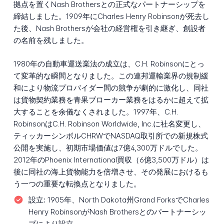
拠点を置くNash Brothersとの正式なパートナーシップを
締結しました。1909年にCharles Henry Robinsonが死去し
た後、Nash Brothersが会社の経営権を引き継ぎ、創設者
の名前を残しました。
1980年の自動車運送業法の成立は、C.H. Robinsonにとっ
て変革的な瞬間となりました。この連邦運輸業界の規制緩
和により物流プロバイダー間の競争が劇的に激化し、同社
は貨物契約業務を青果ブローカー業務をはるかに超えて拡
大することを余儀なくされました。1997年、C.H.
RobinsonはC.H. Robinson Worldwide, Inc.に社名変更し、
ティッカーシンボルCHRWでNASDAQ取引所での新規株式
公開を実施し、初期市場価値は7億4,300万ドルでした。
2012年のPhoenix International買収（6億3,500万ドル）は
後に同社の海上貨物能力を倍増させ、その発展におけるも
う一つの重要な転換点となりました。
設立:
1905年、North Dakota州Grand ForksでCharles
Henry RobinsonがNash Brothersとのパートナーシッ
プにより設立