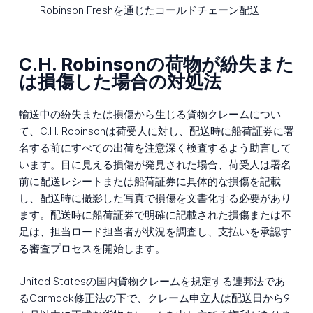
Robinson Freshを通じたコールドチェーン配送
C.H. Robinsonの荷物が紛失また
は損傷した場合の対処法
輸送中の紛失または損傷から生じる貨物クレームについ
て、C.H. Robinsonは荷受人に対し、配送時に船荷証券に署
名する前にすべての出荷を注意深く検査するよう助言して
います。目に見える損傷が発見された場合、荷受人は署名
前に配送レシートまたは船荷証券に具体的な損傷を記載
し、配送時に撮影した写真で損傷を文書化する必要があり
ます。配送時に船荷証券で明確に記載された損傷または不
足は、担当ロード担当者が状況を調査し、支払いを承認す
る審査プロセスを開始します。
United Statesの国内貨物クレームを規定する連邦法であ
るCarmack修正法の下で、クレーム申立人は配送日から9