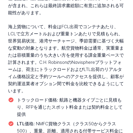
が含まれ、これらは最終請求書総額に有意に追加される可
能性があります。
海上貨物について、料金はFCL出荷でコンテナあたり、
LCLで立方メートルおよび重量トンあたりで見積もられ、
世界貿易状況、港湾サーチャージ、季節需要に基づく大幅
な変動の対象となります。航空貨物料金は通常、実重量ま
たは容積重量のうち大きい方を使用する課金重量ベースで
計算されます。C.H. RobinsonのNavisphereプラットフォ
ームは、荷主にトラックロードおよびLTL出荷のリアルタ
イム価格設定と予約ツールへのアクセスを提供し、顧客が
契約運送業者オプション間で料金を比較できるようにして
います。
トラックロード価格:
航路と機器タイプごとに見積も
り、RFPを通じたスポット料金または契約料金として
提供
LTL価格:
NMFC貨物クラス（クラス50からクラス
500）、重量、距離、適用される付帯サービス料金に