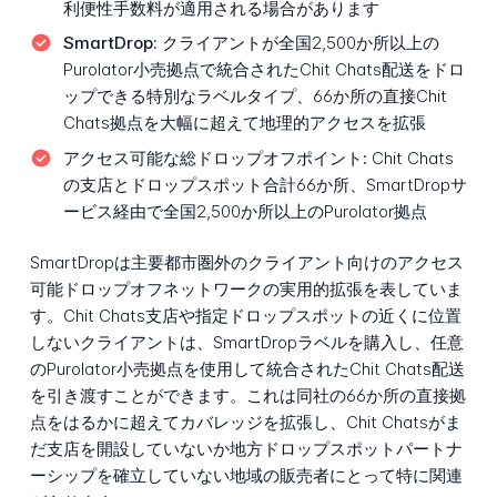
利便性手数料が適用される場合があります
SmartDrop:
クライアントが全国2,500か所以上の
Purolator小売拠点で統合されたChit Chats配送をドロ
ップできる特別なラベルタイプ、66か所の直接Chit
Chats拠点を大幅に超えて地理的アクセスを拡張
アクセス可能な総ドロップオフポイント:
Chit Chats
の支店とドロップスポット合計66か所、SmartDropサ
ービス経由で全国2,500か所以上のPurolator拠点
SmartDropは主要都市圏外のクライアント向けのアクセス
可能ドロップオフネットワークの実用的拡張を表していま
す。Chit Chats支店や指定ドロップスポットの近くに位置
しないクライアントは、SmartDropラベルを購入し、任意
のPurolator小売拠点を使用して統合されたChit Chats配送
を引き渡すことができます。これは同社の66か所の直接拠
点をはるかに超えてカバレッジを拡張し、Chit Chatsがま
だ支店を開設していないか地方ドロップスポットパートナ
ーシップを確立していない地域の販売者にとって特に関連