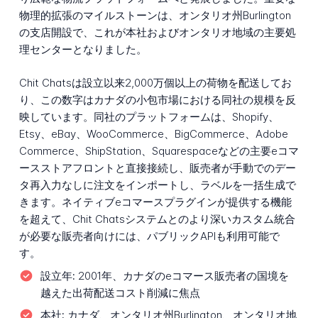
物理的拡張のマイルストーンは、オンタリオ州Burlington
の支店開設で、これが本社およびオンタリオ地域の主要処
理センターとなりました。
Chit Chatsは設立以来2,000万個以上の荷物を配送してお
り、この数字はカナダの小包市場における同社の規模を反
映しています。同社のプラットフォームは、Shopify、
Etsy、eBay、WooCommerce、BigCommerce、Adobe
Commerce、ShipStation、Squarespaceなどの主要eコマ
ースストアフロントと直接接続し、販売者が手動でのデー
タ再入力なしに注文をインポートし、ラベルを一括生成で
きます。ネイティブeコマースプラグインが提供する機能
を超えて、Chit Chatsシステムとのより深いカスタム統合
が必要な販売者向けには、パブリックAPIも利用可能で
す。
設立年:
2001年、カナダのeコマース販売者の国境を
越えた出荷配送コスト削減に焦点
本社:
カナダ、オンタリオ州Burlington、オンタリオ地