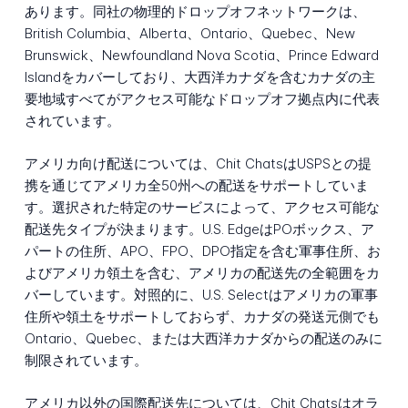
あります。同社の物理的ドロップオフネットワークは、
British Columbia、Alberta、Ontario、Quebec、New
Brunswick、Newfoundland Nova Scotia、Prince Edward
Islandをカバーしており、大西洋カナダを含むカナダの主
要地域すべてがアクセス可能なドロップオフ拠点内に代表
されています。
アメリカ向け配送については、Chit ChatsはUSPSとの提
携を通じてアメリカ全50州への配送をサポートしていま
す。選択された特定のサービスによって、アクセス可能な
配送先タイプが決まります。U.S. EdgeはPOボックス、ア
パートの住所、APO、FPO、DPO指定を含む軍事住所、お
よびアメリカ領土を含む、アメリカの配送先の全範囲をカ
バーしています。対照的に、U.S. Selectはアメリカの軍事
住所や領土をサポートしておらず、カナダの発送元側でも
Ontario、Quebec、または大西洋カナダからの配送のみに
制限されています。
アメリカ以外の国際配送先については、Chit Chatsはオラ