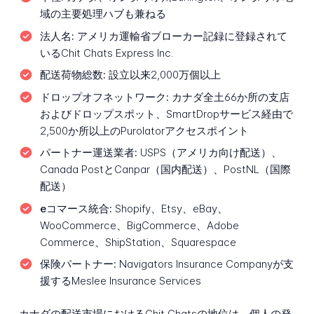
域の主要処理ハブも兼ねる
法人名:
アメリカ運輸省ブローカー記録に登録されて
いるChit Chats Express Inc.
配送荷物総数:
設立以来2,000万個以上
ドロップオフネットワーク:
カナダ全土66か所の支店
およびドロップスポット、SmartDropサービス経由で
2,500か所以上のPurolatorアクセスポイント
パートナー運送業者:
USPS（アメリカ向け配送）、
Canada PostとCanpar（国内配送）、PostNL（国際
配送）
eコマース統合:
Shopify、Etsy、eBay、
WooCommerce、BigCommerce、Adobe
Commerce、ShipStation、Squarespace
保険パートナー:
Navigators Insurance Companyが支
援するMeslee Insurance Services
カナダの配送市場におけるChit Chatsの地位は、個人の発