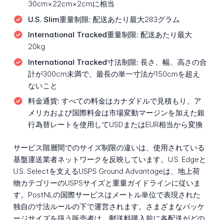
30cm×22cm×2cmに相当
U.S. Slim重量制限:
配送あたり最大283グラム
International Tracked重量制限:
配送あたり最大
20kg
International Tracked寸法制限:
長さ、幅、高さの合
計が300cm未満で、最長の単一寸法が150cmを超え
ないこと
料金通貨:
すべての料金はカナダドルで見積もり、ア
メリカおよび国際料金は市場変動マージンを加えた銀
行為替レートを使用してUSDまたはEUR相当から変換
サービス階層間でのサイズ制限の違いは、使用されている
基盤運送業者ネットワークを反映しています。U.S. Edgeと
U.S. Selectを支えるUSPS Ground Advantageは、地上荷
物カテゴリーのUSPSサイズと重量ガイドラインに従いま
す。PostNLの国際サービスはメートル単位で表現された
独自の寸法ルールの下で運営されます。さまざまなパッケ
ージサイズを扱う販売者は、郵送料購入前に各配送がどの