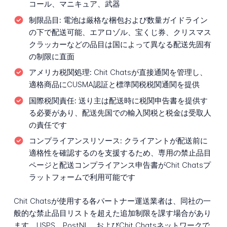
コール、マニキュア、武器
制限品目:
電池は厳格な梱包および数量ガイドライン
の下で配送可能、エアロゾル、宝くじ券、クリスマス
クラッカーなどの品目は国によって異なる配送先固有
の制限に直面
アメリカ税関処理:
Chit Chatsが直接通関を管理し、
適格商品にCUSMA認証と標準関税税関通関を提供
国際税関責任:
送り主は配送時に税関申告書を提供す
る必要があり、配送先国での輸入関税と税金は受取人
の責任です
コンプライアンスリソース:
クライアントが配送前に
適格性を確認するのを支援するため、専用の禁止品目
ページと配送コンプライアンス申告書がChit Chatsプ
ラットフォームで利用可能です
Chit Chatsが使用する各パートナー運送業者は、同社の一
般的な禁止品目リストを超えた追加制限を課す場合があり
ます。USPS、PostNL、およびChit Chatsネットワークで