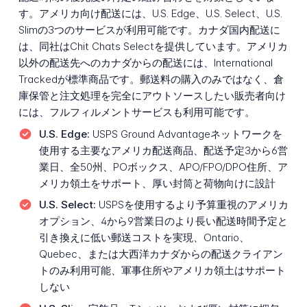
す。アメリカ向け配送には、U.S. Edge、U.S. Select、U.S.
Slimの3つのサービスが利用可能です。カナダ国内配送に
は、同社はChit Chats Selectを提供しています。アメリカ
以外の配送先へのカナダからの配送には、International
Trackedが標準商品です。郵送料の購入のみではなく、倉
庫保管と注文処理を完全にアウトソースしたい販売者向け
には、フルフィルメントサービスも利用可能です。
U.S. Edge:
USPS Ground Advantageネットワークを
使用する主要なアメリカ配送商品、配送予定3から6営
業日、全50州、POボックス、APO/FPO/DPO住所、ア
メリカ領土をサポート、厚い封筒と荷物向けに設計
U.S. Select:
USPSを使用するより予算重視のアメリカ
オプション、4から9営業日のより長い配送時間予定と
引き換えに低い郵送コストを実現、Ontario、
Quebec、または大西洋カナダからの配送クライアン
トのみ利用可能、軍事住所やアメリカ領土はサポート
しない