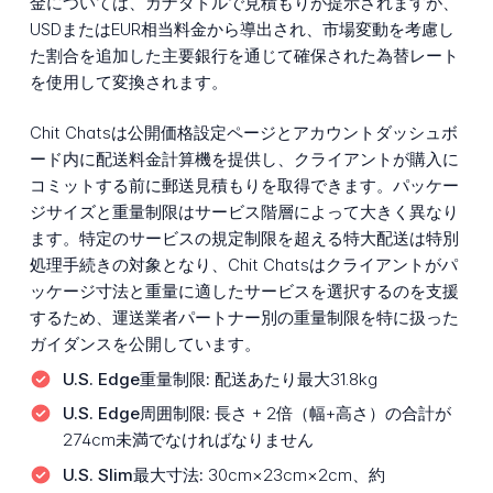
金については、カナダドルで見積もりが提示されますが、
USDまたはEUR相当料金から導出され、市場変動を考慮し
た割合を追加した主要銀行を通じて確保された為替レート
を使用して変換されます。
Chit Chatsは公開価格設定ページとアカウントダッシュボ
ード内に配送料金計算機を提供し、クライアントが購入に
コミットする前に郵送見積もりを取得できます。パッケー
ジサイズと重量制限はサービス階層によって大きく異なり
ます。特定のサービスの規定制限を超える特大配送は特別
処理手続きの対象となり、Chit Chatsはクライアントがパ
ッケージ寸法と重量に適したサービスを選択するのを支援
するため、運送業者パートナー別の重量制限を特に扱った
ガイダンスを公開しています。
U.S. Edge重量制限:
配送あたり最大31.8kg
U.S. Edge周囲制限:
長さ + 2倍（幅+高さ）の合計が
274cm未満でなければなりません
U.S. Slim最大寸法:
30cm×23cm×2cm、約