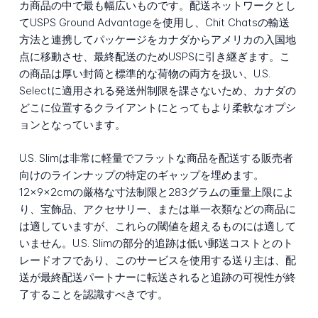
カ商品の中で最も幅広いものです。配送ネットワークとし
てUSPS Ground Advantageを使用し、Chit Chatsの輸送
方法と連携してパッケージをカナダからアメリカの入国地
点に移動させ、最終配送のためUSPSに引き継ぎます。こ
の商品は厚い封筒と標準的な荷物の両方を扱い、U.S.
Selectに適用される発送州制限を課さないため、カナダの
どこに位置するクライアントにとってもより柔軟なオプシ
ョンとなっています。
U.S. Slimは非常に軽量でフラットな商品を配送する販売者
向けのラインナップの特定のギャップを埋めます。
12×9×2cmの厳格な寸法制限と283グラムの重量上限によ
り、宝飾品、アクセサリー、または単一衣類などの商品に
は適していますが、これらの閾値を超えるものには適して
いません。U.S. Slimの部分的追跡は低い郵送コストとのト
レードオフであり、このサービスを使用する送り主は、配
送が最終配送パートナーに転送されると追跡の可視性が終
了することを認識すべきです。