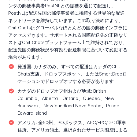
ンダの郵便事業者PostNLとの提携を通じて配送し、
PostNLは配送先国の郵便事業者に接続する世界的な配送
ネットワークを維持しています。この取り決めにより、
Chit Chatsはグローバルなほとんどの国の郵便インフラに
アクセスできます。サポートされる国際配送先の正確なリ
ストはChit Chatsプラットフォーム上で維持されており、
配送先国の郵便状況や有効な配送制限に基づいて変動する
場合があります。
発送国:
カナダのみ、すべての配送はカナダのChit
Chats支店、ドロップスポット、またはSmartDropロ
ケーションでドロップオフする必要があります
カナダのドロップオフ州および地域:
British
Columbia、Alberta、Ontario、Quebec、New
Brunswick、Newfoundland Nova Scotia、Prince
Edward Island
アメリカ:
全50州、POボックス、APO/FPO/DPO軍事
住所、アメリカ領土、選択されたサービス階層による