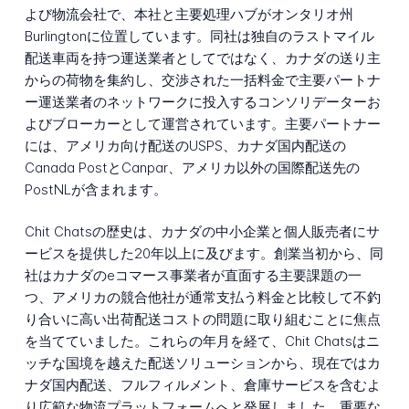
よび物流会社で、本社と主要処理ハブがオンタリオ州
Burlingtonに位置しています。同社は独自のラストマイル
配送車両を持つ運送業者としてではなく、カナダの送り主
からの荷物を集約し、交渉された一括料金で主要パートナ
ー運送業者のネットワークに投入するコンソリデーターお
よびブローカーとして運営されています。主要パートナー
には、アメリカ向け配送のUSPS、カナダ国内配送の
Canada PostとCanpar、アメリカ以外の国際配送先の
PostNLが含まれます。
Chit Chatsの歴史は、カナダの中小企業と個人販売者にサ
ービスを提供した20年以上に及びます。創業当初から、同
社はカナダのeコマース事業者が直面する主要課題の一
つ、アメリカの競合他社が通常支払う料金と比較して不釣
り合いに高い出荷配送コストの問題に取り組むことに焦点
を当てていました。これらの年月を経て、Chit Chatsはニ
ッチな国境を越えた配送ソリューションから、現在ではカ
ナダ国内配送、フルフィルメント、倉庫サービスを含むよ
り広範な物流プラットフォームへと発展しました。重要な