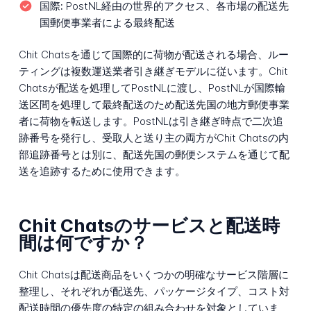
国際:
PostNL経由の世界的アクセス、各市場の配送先
国郵便事業者による最終配送
Chit Chatsを通じて国際的に荷物が配送される場合、ルー
ティングは複数運送業者引き継ぎモデルに従います。Chit
Chatsが配送を処理してPostNLに渡し、PostNLが国際輸
送区間を処理して最終配送のため配送先国の地方郵便事業
者に荷物を転送します。PostNLは引き継ぎ時点で二次追
跡番号を発行し、受取人と送り主の両方がChit Chatsの内
部追跡番号とは別に、配送先国の郵便システムを通じて配
送を追跡するために使用できます。
Chit Chatsのサービスと配送時
間は何ですか？
Chit Chatsは配送商品をいくつかの明確なサービス階層に
整理し、それぞれが配送先、パッケージタイプ、コスト対
配送時間の優先度の特定の組み合わせを対象としていま