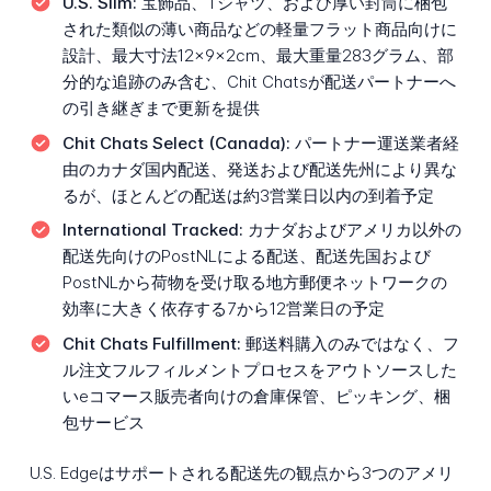
U.S. Slim:
宝飾品、Tシャツ、および厚い封筒に梱包
された類似の薄い商品などの軽量フラット商品向けに
設計、最大寸法12×9×2cm、最大重量283グラム、部
分的な追跡のみ含む、Chit Chatsが配送パートナーへ
の引き継ぎまで更新を提供
Chit Chats Select (Canada):
パートナー運送業者経
由のカナダ国内配送、発送および配送先州により異な
るが、ほとんどの配送は約3営業日以内の到着予定
International Tracked:
カナダおよびアメリカ以外の
配送先向けのPostNLによる配送、配送先国および
PostNLから荷物を受け取る地方郵便ネットワークの
効率に大きく依存する7から12営業日の予定
Chit Chats Fulfillment:
郵送料購入のみではなく、フ
ル注文フルフィルメントプロセスをアウトソースした
いeコマース販売者向けの倉庫保管、ピッキング、梱
包サービス
U.S. Edgeはサポートされる配送先の観点から3つのアメリ