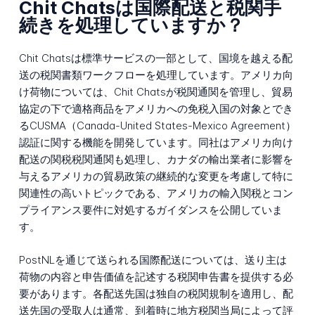
Chit Chatsは国際配送と税関手
続きを処理していますか？
Chit Chatsは標準サービスの一部として、国境を越える配
送の税関書類ワークフローを処理しています。アメリカ向
け荷物については、Chit Chatsが税関通関を管理し、貿易
協定の下で適格商品をアメリカへの免税入国の対象とでき
るCUSMA（Canada-United States-Mexico Agreement）
認証に関する機能を開発しています。同社はアメリカ向け
配送の関税税関通関も処理し、カナダの輸出業者に影響を
与えるアメリカの貿易政策の継続的な変更を考慮して特に
関連性の高いトピックである、アメリカの輸入関税とコン
プライアンス要件に対処するガイダンスを公開していま
す。
PostNLを通じて送られる国際配送については、送り主は
荷物の内容と申告価値を記述する税関申告書を提供する必
要があります。各配送先国は独自の税関規制を適用し、配
送先国の受取人は通常、到着時に地方税関当局によって評