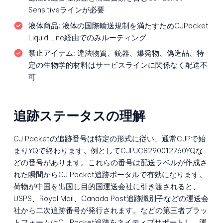
Sensitiveラインが必要
液体商品:
液体の国際輸送規制を満たすためCJPacket
Liquid Line経由でのみルーティング
禁止アイテム:
違法物質、銃器、爆発物、偽造品、特
定の生物学的材料はサービスラインに関係なく配送不
可
追跡ステータスの理解
CJ Packetの追跡番号は特定の形式に従い、通常CJPで始
まりYQで終わります。例としてCJPJC8290012760YQな
どの番号があります。これらの番号は配送ラベルが作成さ
れた瞬間からCJ Packet追跡ポータルで有効になります。
荷物が中国を出国し目的国運送会社に引き渡されると、
USPS、Royal Mail、Canada Post追跡識別子などの運送会
社から二次追跡番号が発行されます。などの第三者プラッ
トフォームはCJ Packet追跡をネイティブサポートし、運