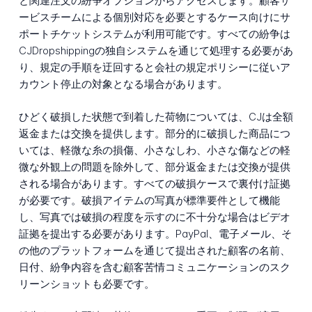
と関連注文の紛争オプションからアクセスします。顧客サ
ービスチームによる個別対応を必要とするケース向けにサ
ポートチケットシステムが利用可能です。すべての紛争は
CJDropshippingの独自システムを通じて処理する必要があ
り、規定の手順を迂回すると会社の規定ポリシーに従いア
カウント停止の対象となる場合があります。
ひどく破損した状態で到着した荷物については、CJは全額
返金または交換を提供します。部分的に破損した商品につ
いては、軽微な糸の損傷、小さなしわ、小さな傷などの軽
微な外観上の問題を除外して、部分返金または交換が提供
される場合があります。すべての破損ケースで裏付け証拠
が必要です。破損アイテムの写真が標準要件として機能
し、写真では破損の程度を示すのに不十分な場合はビデオ
証拠を提出する必要があります。PayPal、電子メール、そ
の他のプラットフォームを通じて提出された顧客の名前、
日付、紛争内容を含む顧客苦情コミュニケーションのスク
リーンショットも必要です。