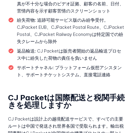
真が不十分な場合のビデオ証拠、顧客の名前、日付、
苦情内容を示す顧客苦情のスクリーンショット
紛失荷物:
追跡可能サービス版のみ紛争受付。
CJPacket EUB、CJPacket Postal Route、CJPacket
Postal、CJPacket Railway Economyは特定国での紛
失クレームから除外
返品輸送:
CJ Packetは販売者開始の返品輸送プロセ
ス中に紛失した荷物の責任を負いません
サポートチャネル:
プラットフォーム仮想アシスタン
ト、サポートチケットシステム、直接電話連絡
CJ Packetは国際配送と税関手続
きを処理しますか
CJ Packetは設計上の越境配送サービスで、すべての主要
ルートは中国で発送され世界各国で受取られます。輸出税