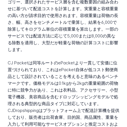
ゴリー、選択されたサービス層を含む複数要因の組み合わ
せに基づいて配送コストを計算します。実重量と容積重量
の高い方が請求目的で使用されます。容積重量は荷物の長
さ、幅、高さをセンチメートルで乗算し、結果を6,000で
除算してキログラム単位の容積重量を算出します。一部の
サービスでは配送方法に応じて5,000または8,000の異な
る除数を適用し、大型だが軽量な荷物の計算コストに影響
します。
CJ Packetは同等ルートのePacketより一貫して安価に位
置づけられており、これはePacket自体が低コスト郵便商
品として設計されていることを考えると意味のあるベンチ
マークです。価格モデルは0.1kgから2kgの重量範囲の荷物
に特に競争力があり、これは衣料品、アクセサリー、小型
電子機器、美容商品を含むドロップシッピングモデルで処
理される典型的な商品タイプに対応しています。
CJDropshippingはプラットフォーム上で配送計算機を提供
しており、販売者は出荷倉庫、目的国、商品属性、重量を
入力して利用可能なサービスオプションと推定コストおよ