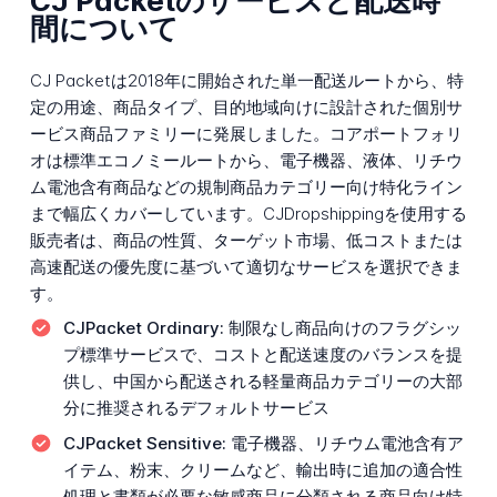
CJ Packetのサービスと配送時
間について
CJ Packetは2018年に開始された単一配送ルートから、特
定の用途、商品タイプ、目的地域向けに設計された個別サ
ービス商品ファミリーに発展しました。コアポートフォリ
オは標準エコノミールートから、電子機器、液体、リチウ
ム電池含有商品などの規制商品カテゴリー向け特化ライン
まで幅広くカバーしています。CJDropshippingを使用する
販売者は、商品の性質、ターゲット市場、低コストまたは
高速配送の優先度に基づいて適切なサービスを選択できま
す。
CJPacket Ordinary:
制限なし商品向けのフラグシッ
プ標準サービスで、コストと配送速度のバランスを提
供し、中国から配送される軽量商品カテゴリーの大部
分に推奨されるデフォルトサービス
CJPacket Sensitive:
電子機器、リチウム電池含有ア
イテム、粉末、クリームなど、輸出時に追加の適合性
処理と書類が必要な敏感商品に分類される商品向け特