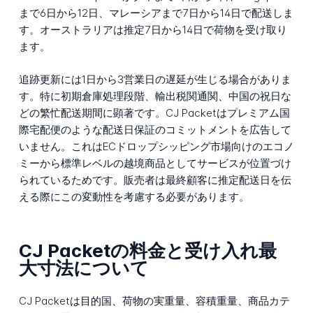
まで6日から12日、マレーシアまで7日から14日で配送しま
す。オーストラリアは推定7日から14日で荷物を受け取り
ます。
追跡更新には1日から3営業日の遅延が生じる場合がありま
す。特に初期倉庫処理段階、輸出税関通関、中国の祝日な
どの繁忙配送期間に顕著です。CJ Packetはプレミアム国
際宅配便のような配送日保証のコミットメントを広告して
いません。これはECドロップシッピング市場向けのエコノ
ミーから標準レベルの越境商品としてサービスが位置づけ
られているためです。販売者は最終顧客に推定配送日を伝
える際にこの変動性を考慮する必要があります。
CJ Packetの料金と受け入れ最
大寸法について
CJ Packetは目的国、荷物の実重量、容積重量、商品カテ