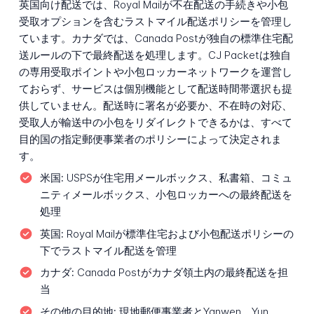
英国向け配送では、Royal Mailが不在配送の手続きや小包
受取オプションを含むラストマイル配送ポリシーを管理し
ています。カナダでは、Canada Postが独自の標準住宅配
送ルールの下で最終配送を処理します。CJ Packetは独自
の専用受取ポイントや小包ロッカーネットワークを運営し
ておらず、サービスは個別機能として配送時間帯選択も提
供していません。配送時に署名が必要か、不在時の対応、
受取人が輸送中の小包をリダイレクトできるかは、すべて
目的国の指定郵便事業者のポリシーによって決定されま
す。
米国:
USPSが住宅用メールボックス、私書箱、コミュ
ニティメールボックス、小包ロッカーへの最終配送を
処理
英国:
Royal Mailが標準住宅および小包配送ポリシーの
下でラストマイル配送を管理
カナダ:
Canada Postがカナダ領土内の最終配送を担
当
その他の目的地:
現地郵便事業者とYanwen、Yun