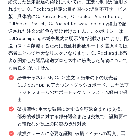
紛失または未配達の荷物については、重要な制限が適用さ
れます。CJ Packetは特定の目的国への追跡不可サービス
版、具体的にCJPacket EUB、CJPacket Postal Route、
CJPacket Postal、CJPacket Railway Economy経由で配
送された注文の紛争を受け付けません。このポリシーは
CJDropshippingの紛争規約に明示的に記載されており、配
送コストを削減するために低価格郵便ルートを選択する販
売者にとって重大なリスクとなります。CJ Packetは販売
者が開始した返品輸送プロセス中に紛失した荷物について
も責任を負いません。
紛争チャネル:
My CJ > 注文 > 紛争の下の販売者
CJDropshippingアカウントダッシュボード、またはプ
ラットフォームのサポートチケットシステム経由で提
出
破損荷物:
重大な破損に対する全額返金または交換。
部分的破損に対する部分返金または交換で、証拠要件
と軽微な外観上の問題の除外対象
破損クレームに必要な証拠:
破損アイテムの写真、写