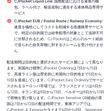
CJPacket Liquid Line:
国際配送における液体の梱
包、ラベル付け、輸送規制に適合する液体商品専用サ
ービス
CJPacket EUB / Postal Route / Railway Economy:
速度を犠牲にしてコストを削減する低価格帯サービス
で、特定の目的国では紛争処理の対象として追跡不可
に分類されるため、CJ Packetはこれらのルート経由
で送られた紛失荷物に対するクレームを受け付けませ
ん
配送期間は目的地と選択されたサービス層によって異なり
ます。米国向け標準CJPacket Ordinaryは7日から15日
で、高速ライン版は歴史的に米国向け目的地まで5日から
10日を達成しています。CJPacket Euro Ordinaryでサービ
スされるヨーロッパ市場では、フランスとドイツは6日か
ら12日、オランダは8日から13日、ベルギーは8日から12日
で荷物を受け取ります。CJPacket Sensitive GB経由の英
国は7日から12日の配送時間です。東南アジアでは、
CJPacket JL Expressがタイまで4日から8日、Singapore