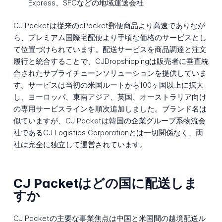
Express、SFCなどの地域運送会社
CJ Packetは従来のePacket郵便商品より高速でありなが
ら、プレミアム国際宅配便より手頃な価格のサービスとし
て位置づけられています。配送サービスを商品調達と注文
履行と統合することで、CJDropshippingは販売者に垂直統
合されたサプライチェーンソリューションを提供していま
す。サービスは当初の米国ルートから100ヶ国以上に拡大
し、ヨーロッパ、東南アジア、英国、オーストラリア向け
の専用サービスラインを順次追加しました。ブランド名は
似ていますが、CJ Packetは韓国の企業グループ系物流会
社であるCJ Logistics Corporationとは一切関係なく、両
社は完全に独立して運営されています。
CJ Packetはどの国に配送しま
すか
CJ Packetの主要な事業焦点は中国と米国間の越境配送ル