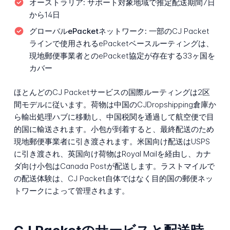
オーストラリア:
サポート対象地域で推定配送期間7日
から14日
グローバルePacketネットワーク:
一部のCJ Packet
ラインで使用されるePacketベースルーティングは、
現地郵便事業者とのePacket協定が存在する33ヶ国を
カバー
ほとんどのCJ Packetサービスの国際ルーティングは2区
間モデルに従います。荷物は中国のCJDropshipping倉庫か
ら輸出処理ハブに移動し、中国税関を通過して航空便で目
的国に輸送されます。小包が到着すると、最終配送のため
現地郵便事業者に引き渡されます。米国向け配送はUSPS
に引き渡され、英国向け荷物はRoyal Mailを経由し、カナ
ダ向け小包はCanada Postが配送します。ラストマイルで
の配送体験は、CJ Packet自体ではなく目的国の郵便ネッ
トワークによって管理されます。