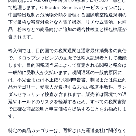
関書類はCJ Packetが中国側での標準プロセスの一部とし
て処理します。CJPacket Sensitiveサービスラインには、
中国輸出規制と危険物分類を管理する国際航空輸送規則の
下で厳格な審査対象となる電子機器、リチウム電池、化粧
品、粉末などの商品向けに追加の適合性検査と梱包検証が
含まれます。
輸入側では、目的国での税関通関は通常最終消費者の責任
で、ドロップシッピングの文脈では輸入記録者として機能
します。目的国税関当局によって査定される関税と税金は
一般的に受取人が支払います。税関遅延の一般的原因に
は、不完全または不正確な税関申告書、制限または禁止商
品カテゴリー、受取人が負担する未払い税関手数料、ラン
ダムセキュリティ検査が含まれます。販売者は国境での遅
延やホールドのリスクを軽減するため、すべての税関書類
で正確な商品説明と申告価格を提供することをお勧めしま
す。
特定の商品カテゴリーは、選択された運送会社に関係なく