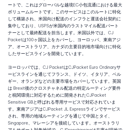
ートで、これはグローバルな越境EC小包流通における最大
ボリュームルートです。このサービスはこのルートに特化
して構築され、米国向け配送のインフラと運送会社契約に
集中しており、USPSが米国内のラストマイル配送パート
ナーとして最終配送を担当します。米国以外では、CJ
Packetは100ヶ国以上をカバーし、ヨーロッパ、東南アジ
ア、オーストラリア、カナダの主要目的地市場向けに特化
したサービスラインを開発しています。
ヨーロッパでは、CJ PacketはCJPacket Euro Ordinaryサ
ービスラインを通じてフランス、ドイツ、イタリア、ベル
ギー、オランダなどの主要市場をカバーしています。英国
は Brexit後のクロスチャネル配送の特定ルーティング要件
と税関環境に対応するために開発されたCJPacket
Sensitive GBと呼ばれる専用サービスで対応されていま
す。東南アジアはCJPacket JL Expressラインでサービス
され、専用の地域ルーティングを通じて中国とタイ、
Singapore、マレーシアを接続しています。オーストラリ
アもサポート対象地域で、CJDropshippingは在庫が現地で