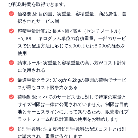
び配送時間を取得できます。
価格要因:
目的国、実重量、容積重量、商品属性、選
択されたサービス層
容積重量計算式:
長さ×幅×高さ（センチメートル）
÷6,000 = キログラム単位の容積重量。一部のサービ
スでは配送方法に応じて5,000または8,000の除数を
使用
請求ルール:
実重量と容積重量の高い方がコスト計算
に使用される
最適重量クラス:
0.1kgから2kgの範囲の荷物でサービ
スが最もコスト競争力がある
荷物制限:
すべてのサービス版に対して特定の重量と
サイズ制限は一律に公開されていません。制限は目的
地とサービスラインによって異なるため、販売者はプ
ラットフォーム配送計算機の使用をお勧めします
処理手数料:
注文履行処理手数料は配送コストとは別
に請求され、重量に依存します