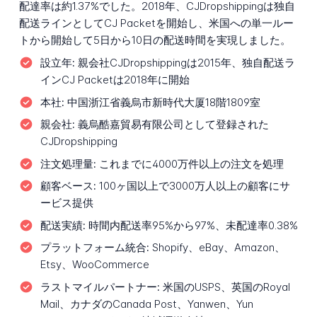
配達率は約1.37%でした。2018年、CJDropshippingは独自
配送ラインとしてCJ Packetを開始し、米国への単一ルー
トから開始して5日から10日の配送時間を実現しました。
設立年:
親会社CJDropshippingは2015年、独自配送ラ
インCJ Packetは2018年に開始
本社:
中国浙江省義烏市新時代大厦18階1809室
親会社:
義烏酷嘉貿易有限公司として登録された
CJDropshipping
注文処理量:
これまでに4000万件以上の注文を処理
顧客ベース:
100ヶ国以上で3000万人以上の顧客にサ
ービス提供
配送実績:
時間内配送率95%から97%、未配達率0.38%
プラットフォーム統合:
Shopify、eBay、Amazon、
Etsy、WooCommerce
ラストマイルパートナー:
米国のUSPS、英国のRoyal
Mail、カナダのCanada Post、Yanwen、Yun