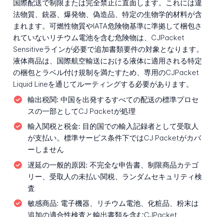
国際配送で制限または完全禁止に直面します。これには違
法物質、銃器、爆発物、偽造品、特定の生物学的材料が含
まれます。可燃性物質やIATA危険物基準に準拠して梱包さ
れていないリチウム電池を含む危険物は、CJPacket
Sensitiveラインが必要で追加書類要件の対象となります。
液体商品は、国際航空輸送における液体に適用される特定
の梱包とラベル付け規制を満たすため、専用のCJPacket
Liquid Lineを通じてルーティングする必要があります。
輸出税関:
中国を出発するすべての配送の標準プロセ
スの一部としてCJ Packetが処理
輸入関税と税金:
目的国での輸入記録者として受取人
が支払い。標準サービス条件下ではCJ Packetがカバ
ーしません
遅延の一般的原因:
不完全な申告書、制限商品カテゴ
リー、受取人の未払い関税、ランダムセキュリティ検
査
敏感商品:
電子機器、リチウム電池、化粧品、粉末は
追加の適合性検査と輸出書類を含むCJPacket