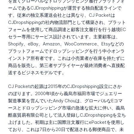
を置くグローバルなドロップシッピング履行プラットフォ
ームであるCJDropshippingが運営する独自配送ラインで
す。従来の独立系運送会社とは異なり、CJ Packetは
CJDropshippingの社内物流部門として構築され、プラット
フォームを使用して商品調達と顧客注文履行を行う越境EC
セラー専用にサービス設計されています。主要顧客は、
Shopify、eBay、Amazon、WooCommerce、Etsyなどの
プラットフォームでドロップシッピングを行う中小オンラ
インストア所有者です。これは小売業者が在庫を持たずに
商品を販売し、第三者サプライヤーが最終消費者へ直接配
送するビジネスモデルです。
CJ Packetの起源は2015年のCJDropshipping設立にさか
のぼります。2000年頃から義烏市福田市場でジュエリー
製造事業を営んでいたAndy Chouは、グローバルなEコマ
ースとドロップシッピング市場の急速な拡大に伴い、義烏
酷嘉貿易有限公司として法人登録しCJDropshippingを立ち
上げました。初期は主に国際注文履行にePacketを使用し
ており、これは7日から20日で配送される郵便商品で、未