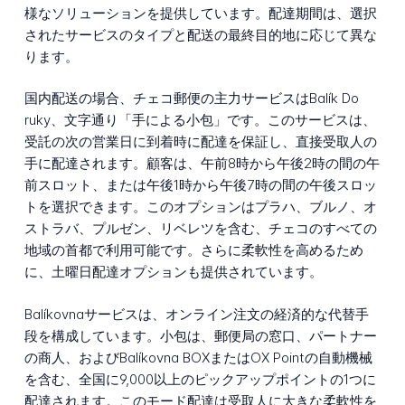
様なソリューションを提供しています。配達期間は、選択
されたサービスのタイプと配送の最終目的地に応じて異な
ります。
国内配送の場合、チェコ郵便の主力サービスはBalík Do
ruky、文字通り「手による小包」です。このサービスは、
受託の次の営業日に到着時に配達を保証し、直接受取人の
手に配達されます。顧客は、午前8時から午後2時の間の午
前スロット、または午後1時から午後7時の間の午後スロッ
トを選択できます。このオプションはプラハ、ブルノ、オ
ストラバ、プルゼン、リベレツを含む、チェコのすべての
地域の首都で利用可能です。さらに柔軟性を高めるため
に、土曜日配達オプションも提供されています。
Balíkovnaサービスは、オンライン注文の経済的な代替手
段を構成しています。小包は、郵便局の窓口、パートナー
の商人、およびBalíkovna BOXまたはOX Pointの自動機械
を含む、全国に9,000以上のピックアップポイントの1つに
配達されます。このモード配達は受取人に大きな柔軟性を