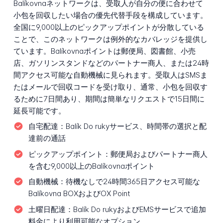
Balíkovnaネットワークは、受取人が自分の便に合わせて
小包を回収したい場合の優先代替手段を構成しています。
全国に9,000以上のピックアップポイントが分散している
ことで、このネットワークは例外的なカバレッジを提供し
ています。Balíkovnaポイントは郵便局、図書館、小売
店、ガソリンスタンドなどのパートナー商人、または24時
間アクセス可能な自動機械に見られます。受取人はSMSま
たはメールで回収コードを受け取り、通常、小包を回収す
るために7日間あり、期間は簡単なリクエストで15日間に
延長可能です。
自宅配達：
Balík Do rukyサービス、時間帯の選択と配
達前の通話
ピックアップポイント：
郵便局およびパートナー商人
を含む9,000以上のBalíkovnaポイント
自動機械：
待機なしで24時間365日アクセス可能な
Balíkovna BOXおよびOX Point
土曜日配達：
Balík Do rukyおよびEMSサービスで追加
料金により利用可能なオプション