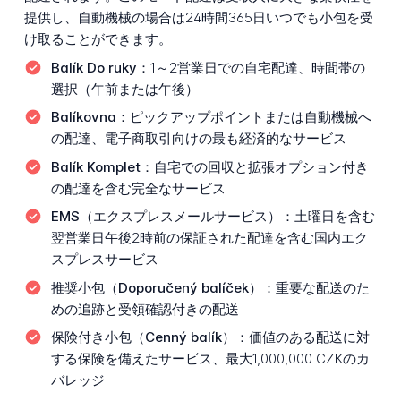
提供し、自動機械の場合は24時間365日いつでも小包を受
け取ることができます。
Balík Do ruky：
1～2営業日での自宅配達、時間帯の
選択（午前または午後）
Balíkovna：
ピックアップポイントまたは自動機械へ
の配達、電子商取引向けの最も経済的なサービス
Balík Komplet：
自宅での回収と拡張オプション付き
の配達を含む完全なサービス
EMS（エクスプレスメールサービス）：
土曜日を含む
翌営業日午後2時前の保証された配達を含む国内エク
スプレスサービス
推奨小包（Doporučený balíček）：
重要な配送のた
めの追跡と受領確認付きの配送
保険付き小包（Cenný balík）：
価値のある配送に対
する保険を備えたサービス、最大1,000,000 CZKのカ
バレッジ