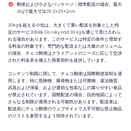
郵便および小さなパッケージ：
標準配送の場合、最大
2kgで最大寸法35.3×25×2cm
30kgを超える小包は、大きくて重い配送を対象とした特
定のサービスBalík Do ruky nad 30 kgを通じて受け入れら
れる場合があります。このサービスは特定の条件と増加す
る料金の対象です。専門的な配送または大量のボリューム
の場合、チェコ郵便はクライアントのニーズに応じて交渉
された料金表を備えた商業契約を提供しています。
コンテンツ制限に関して、チェコ郵便は国際郵便規制を適
用します。特に危険物、爆発物または可燃物、違法物質、
武器および弾薬、および適切な包装なしの腐りやすい食品
が禁止されています。国際配送の場合、目的地国によって
さらなる制限が適用される可能性があります。配送者は、
配送前にチェコ郵便のウェブサイトで入手可能な禁止物品
のリストを参照するよう招待されています。