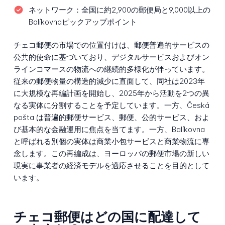
ネットワーク：
全国に約2,900の郵便局と9,000以上の
Balíkovnaピックアップポイント
チェコ郵便の市場での位置付けは、郵便普遍的サービスの
公共的使命に基づいており、デジタルサービスおよびオン
ラインコマースの物流への継続的多様化が伴っています。
従来の郵便物量の構造的減少に直面して、同社は2023年
に大規模な再編計画を開始し、2025年から活動を2つの異
なる実体に分割することを予定しています。一方、Česká
pošta は普遍的郵便サービス、郵便、公的サービス、およ
び基本的な金融運用に焦点を当てます。一方、Balíkovna
と呼ばれる別個の実体は商業小包サービスと商業物流に専
念します。この再編成は、ヨーロッパの郵便市場の新しい
現実に事業者の経済モデルを適応させることを目的として
います。
チェコ郵便はどの国に配達して