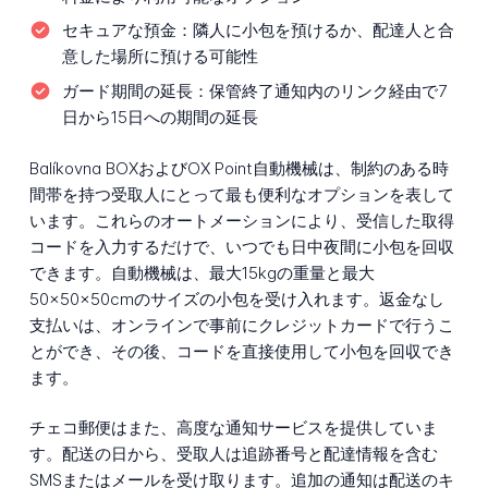
セキュアな預金：
隣人に小包を預けるか、配達人と合
意した場所に預ける可能性
ガード期間の延長：
保管終了通知内のリンク経由で7
日から15日への期間の延長
Balíkovna BOXおよびOX Point自動機械は、制約のある時
間帯を持つ受取人にとって最も便利なオプションを表して
います。これらのオートメーションにより、受信した取得
コードを入力するだけで、いつでも日中夜間に小包を回収
できます。自動機械は、最大15kgの重量と最大
50×50×50cmのサイズの小包を受け入れます。返金なし
支払いは、オンラインで事前にクレジットカードで行うこ
とができ、その後、コードを直接使用して小包を回収でき
ます。
チェコ郵便はまた、高度な通知サービスを提供していま
す。配送の日から、受取人は追跡番号と配達情報を含む
SMSまたはメールを受け取ります。追加の通知は配送のキ