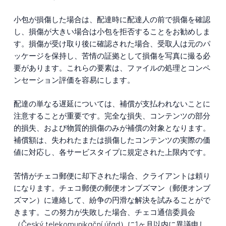
小包が損傷した場合は、配達時に配達人の前で損傷を確認
し、損傷が大きい場合は小包を拒否することをお勧めしま
す。損傷が受け取り後に確認された場合、受取人は元のパ
ッケージを保持し、苦情の証拠として損傷を写真に撮る必
要があります。これらの要素は、ファイルの処理とコンペ
ンセーション評価を容易にします。
配達の単なる遅延については、補償が支払われないことに
注意することが重要です。完全な損失、コンテンツの部分
的損失、および物質的損傷のみが補償の対象となります。
補償額は、失われたまたは損傷したコンテンツの実際の価
値に対応し、各サービスタイプに規定された上限内です。
苦情がチェコ郵便に却下された場合、クライアントは頼り
になります。チェコ郵便の郵便オンブズマン（郵便オンブ
ズマン）に連絡して、紛争の円滑な解決を試みることがで
きます。この努力が失敗した場合、チェコ通信委員会
（Český telekomunikační úřad）に1ヶ月以内に異議申し