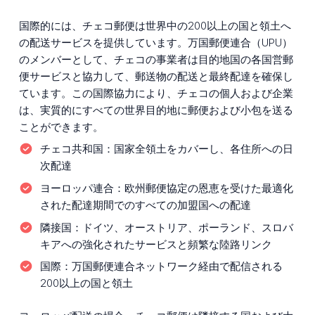
国際的には、チェコ郵便は世界中の200以上の国と領土へ
の配送サービスを提供しています。万国郵便連合（UPU）
のメンバーとして、チェコの事業者は目的地国の各国営郵
便サービスと協力して、郵送物の配送と最終配達を確保し
ています。この国際協力により、チェコの個人および企業
は、実質的にすべての世界目的地に郵便および小包を送る
ことができます。
チェコ共和国：
国家全領土をカバーし、各住所への日
次配達
ヨーロッパ連合：
欧州郵便協定の恩恵を受けた最適化
された配達期間でのすべての加盟国への配達
隣接国：
ドイツ、オーストリア、ポーランド、スロバ
キアへの強化されたサービスと頻繁な陸路リンク
国際：
万国郵便連合ネットワーク経由で配信される
200以上の国と領土