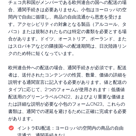
チェコ共和国がメンバーである欧州連合の国への配送の場
合、通関手続きは必要ありません。小包はヨーロッパの空
間内で自由に循環し、商品の自由流通から恩恵を受けま
す。アクセシビリティの対象となる製品（アルコール、タ
バコ）または規制されたものは特定の書類を必要とする場
合があります。ドイツ、オーストリア、ポーランド、また
はスロバキアなどの隣接国への配達期間は、日次陸路リン
クのため特に短くなっています。
欧州連合外への配送の場合、通関手続きが必須です。配送
者は、送付されたコンテンツの性質、数量、価値の詳細を
説明する通関宣言に記入する必要があります。値と配送の
タイプに応じて、2つのフォームが使用されます：低価値
配送用のグリーンラベルCN22、およびより重要な価値ま
たは詳細な説明が必要な小包のフォームCN23。これらの
書類は、通関での遅延を避けるために正確に完成する必要
があります。
イントラEU配送：
ヨーロッパの空間内の商品の自由
流通で、通関手続きなし