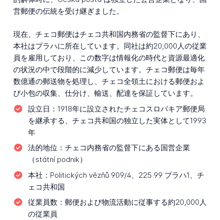
営郵便の伝統を受け継ぎました。
現在、チェコ郵便はチェコ共和国内務省の監督下にあり、
本社はプラハに所在しています。同社は約20,000人の従業
員を雇用しており、この数字は情報化の時代と資源最適化
の状況の中で段階的に減少しています。チェコ郵便は毎年
数億通の郵送物を処理し、チェコ全領土における郵便およ
び小包の収集、仕分け、輸送、配達を保証しています。
設立日：
1918年に設立されたチェコスロバキア郵便局
を継承する、チェコ共和国の独立した実体として1993
年
法的地位：
チェコ内務省の監督下にある国営企業
（státní podnik）
本社：
Politických vězňů 909/4、225 99 プラハ1、チ
ェコ共和国
従業員数：
郵便および物流活動に従事する約20,000人
の従業員