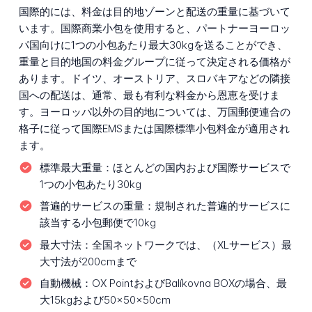
国際的には、料金は目的地ゾーンと配送の重量に基づいて
います。国際商業小包を使用すると、パートナーヨーロッ
パ国向けに1つの小包あたり最大30kgを送ることができ、
重量と目的地国の料金グループに従って決定される価格が
あります。ドイツ、オーストリア、スロバキアなどの隣接
国への配送は、通常、最も有利な料金から恩恵を受けま
す。ヨーロッパ以外の目的地については、万国郵便連合の
格子に従って国際EMSまたは国際標準小包料金が適用され
ます。
標準最大重量：
ほとんどの国内および国際サービスで
1つの小包あたり30kg
普遍的サービスの重量：
規制された普遍的サービスに
該当する小包郵便で10kg
最大寸法：
全国ネットワークでは、（XLサービス）最
大寸法が200cmまで
自動機械：
OX PointおよびBalíkovna BOXの場合、最
大15kgおよび50×50×50cm