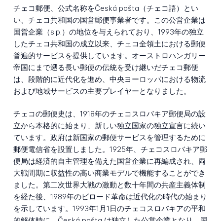
チェコ郵便、公式名称をČeská pošta（チェコ語）とい
い、チェコ共和国の国営郵便事業者です。この公営企業は
国営企業（s.p.）の地位を与えられており、1993年の独立
したチェコ共和国の成立以来、チェコ全領土における郵便
普遍的サービスを提供しています。オーストロハンガリー
帝国にまで遡る長い郵便の伝統を受け継いだチェコ郵便
は、段階的に近代化を進め、中央ヨーロッパにおける物流
および地域サービスの主要プレイヤーとなりました。
チェコの郵便史は、1918年のチェコスロバキア郵便局の設
立から本格的に始まり、新しい独立国家の独立宣言に続い
ています。政府は新国家の郵便サービスを管理するために
郵便電信省を設置しました。1925年、チェコスロバキア郵
便局は経済的自主管理を備えた国営企業に再編成され、両
大戦間期に収益性の高い商業モデルで機能することができ
ました。第二次世界大戦の激動と数十年間の共産主義体制
を経た後、1989年のビロード革命は近代化の時代の始まり
を示しています。1993年1月1日のチェコスロバキアの平和
的解体時に、Česká pošta は独立した公営企業となり、国