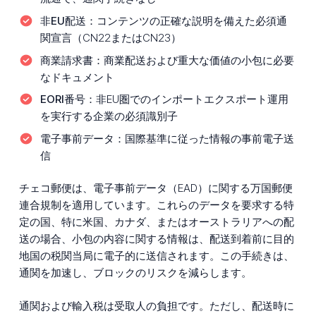
非EU配送：
コンテンツの正確な説明を備えた必須通
関宣言（CN22またはCN23）
商業請求書：
商業配送および重大な価値の小包に必要
なドキュメント
EORI番号：
非EU圏でのインポートエクスポート運用
を実行する企業の必須識別子
電子事前データ：
国際基準に従った情報の事前電子送
信
チェコ郵便は、電子事前データ（EAD）に関する万国郵便
連合規制を適用しています。これらのデータを要求する特
定の国、特に米国、カナダ、またはオーストラリアへの配
送の場合、小包の内容に関する情報は、配送到着前に目的
地国の税関当局に電子的に送信されます。この手続きは、
通関を加速し、ブロックのリスクを減らします。
通関および輸入税は受取人の負担です。ただし、配送時に