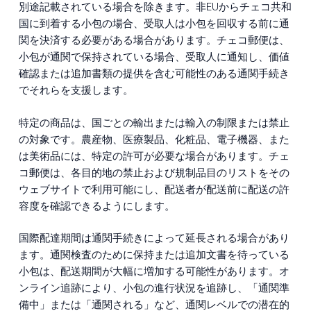
別途記載されている場合を除きます。非EUからチェコ共和
国に到着する小包の場合、受取人は小包を回収する前に通
関を決済する必要がある場合があります。チェコ郵便は、
小包が通関で保持されている場合、受取人に通知し、価値
確認または追加書類の提供を含む可能性のある通関手続き
でそれらを支援します。
特定の商品は、国ごとの輸出または輸入の制限または禁止
の対象です。農産物、医療製品、化粧品、電子機器、また
は美術品には、特定の許可が必要な場合があります。チェ
コ郵便は、各目的地の禁止および規制品目のリストをその
ウェブサイトで利用可能にし、配送者が配送前に配送の許
容度を確認できるようにします。
国際配達期間は通関手続きによって延長される場合があり
ます。通関検査のために保持または追加文書を待っている
小包は、配送期間が大幅に増加する可能性があります。オ
ンライン追跡により、小包の進行状況を追跡し、「通関準
備中」または「通関される」など、通関レベルでの潜在的