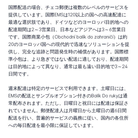
国際配送の場合、チェコ郵便は複数のレベルのサービスを
提供しています。国際EMSは120以上の国への高速配達に
最適な選択肢であり、ドイツなどのヨーロッパ目的地への
配達期間は2～3営業日、日本などアジアへは3～6営業日
です。国際商業小包（Obchodní balík do zahraničí）は約
20のヨーロッパ国への現代的で迅速なソリューションを提
供し、完全な追跡と問題発生時の補償があります。国際標
準小包は、より急ぎではない配送に適しており、配達期間
は目的地によって異なり、通常は最も遠い目的地で3～24
日間です。
週末配達は特定のサービスで利用できます。土曜日には、
EMSの配送とサンプルオプション付きのBalík Do rukyは通
常配布されます。ただし、日曜日と祝日には配達は保証さ
れていません。郵便配達人は月曜日から土曜日の週6日間
配送を行い、普遍的サービスの義務に従い、国内の各住所
への毎日配達を最小限に保証しています。