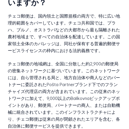
いますか？
チェコ郵便は、国内領土と国際規模の両方で、特に広い地
理的範囲をカバーしています。チェコ共和国では、プラ
ハ、ブルノ、オストラバなどの大都市から最も隔離された
農村地域まで、すべての自治体を配達しています。この国
家領土全体のカバレッジは、同社が保有する普遍的郵便サ
ービスライセンスの枠内における法的義務です。
チェコ郵便の地域網は、全国に分散した約2,900の郵便局
の密集ネットワークに基づいています。このネットワーク
には、自ら管理される局と、地方自治体や商人などのパー
トナーに委託されたPošta Partnerブランド下でのフラン
チャイズ代理店の両方が含まれています。この従来のネッ
トワークに加えて、9,000以上のBalíkovnaピックアップポ
イントがあり、郵便局、パートナーの商人、または自動機
械に統合されています。このインフラストラクチャによ
り、チェコ郵便は従来の局が閉鎖されたエリアを含む、各
自治体に郵便サービスを提供できます。