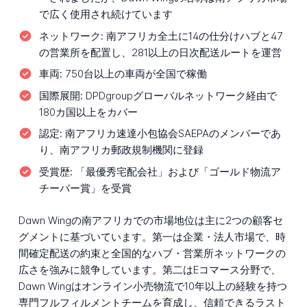
で広く使用され続けています
ネットワーク:
南アフリカ全土に14の仕分けハブと47
の営業所を配置し、281以上の日次配送ルートを運営
車両:
750台以上の車両が全国で稼働
国際展開:
DPDgroupグローバルネットワーク経由で
180カ国以上をカバー
認定:
南アフリカ速達小包協会SAEPAのメンバーであ
り、南アフリカ郵政規制機関に登録
受賞歴:
「最優秀宅配会社」および「ゴールド物流ア
チーバー賞」を受賞
Dawn Wingの南アフリカでの市場地位は主に2つの顧客セ
グメントに基づいています。第一は企業・法人市場で、時
間確定配送の約束と全国的なハブ・営業所ネットワークの
広さを強みに競争しています。第二はEコマース分野で、
Dawn Wingはオンライン小売物流で10年以上の経験を持つ
専門フルフィルメントチームを育成し、信頼できるラスト