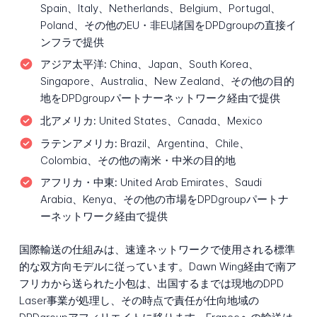
Spain、Italy、Netherlands、Belgium、Portugal、
Poland、その他のEU・非EU諸国をDPDgroupの直接イ
ンフラで提供
アジア太平洋:
China、Japan、South Korea、
Singapore、Australia、New Zealand、その他の目的
地をDPDgroupパートナーネットワーク経由で提供
北アメリカ:
United States、Canada、Mexico
ラテンアメリカ:
Brazil、Argentina、Chile、
Colombia、その他の南米・中米の目的地
アフリカ・中東:
United Arab Emirates、Saudi
Arabia、Kenya、その他の市場をDPDgroupパートナ
ーネットワーク経由で提供
国際輸送の仕組みは、速達ネットワークで使用される標準
的な双方向モデルに従っています。Dawn Wing経由で南ア
フリカから送られた小包は、出国するまでは現地のDPD
Laser事業が処理し、その時点で責任が仕向地域の