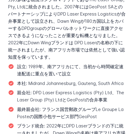
Pty, Ltdに統合されました。2007年にはGeoPost SAとの
パートナーシップによりDPD Laser Express Logisticsが合
弁事業として設立され、Dawn Wingが180カ国以上をカバ
ーするDPDgroupのグローバルネットワークに直接アクセ
スできるようになったことが重要な転機となりました。
2022年にDawn Wingブランドは DPD Laserの名称の下に
統一されましたが、南アフリカ市場では依然として強い認
知度を保っています。
設立:
1989年、南アフリカにて、当初から時間確定速
達配送に重点を置いて設立
本社:
Midrand Johannesburg, Gauteng, South Africa
親会社:
DPD Laser Express Logistics (Pty) Ltd、The
Laser Group (Pty) LtdとGeoPostの合弁事業
最終親会社:
フランス国営郵政グループLe Groupe La
Posteの国際小包サービス部門GeoPost
ブランド統合:
2022年にDPD Laserブランドの下に統
一されましたが、Dawn Wingの名称は南アフリカ市場