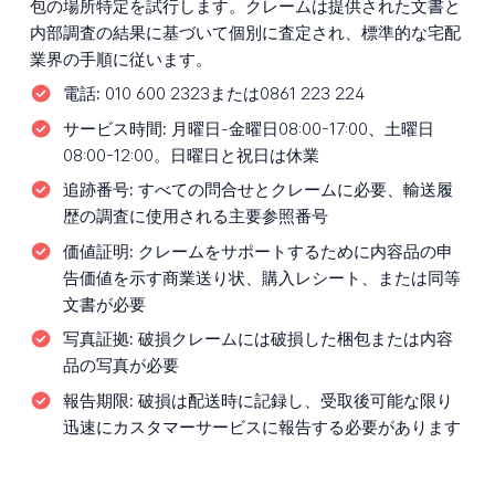
包の場所特定を試行します。クレームは提供された文書と
内部調査の結果に基づいて個別に査定され、標準的な宅配
業界の手順に従います。
電話:
010 600 2323または0861 223 224
サービス時間:
月曜日-金曜日08:00-17:00、土曜日
08:00-12:00。日曜日と祝日は休業
追跡番号:
すべての問合せとクレームに必要、輸送履
歴の調査に使用される主要参照番号
価値証明:
クレームをサポートするために内容品の申
告価値を示す商業送り状、購入レシート、または同等
文書が必要
写真証拠:
破損クレームには破損した梱包または内容
品の写真が必要
報告期限:
破損は配送時に記録し、受取後可能な限り
迅速にカスタマーサービスに報告する必要があります