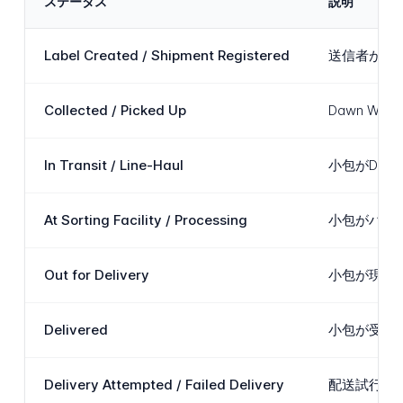
ステータス
説明
Label Created / Shipment Registered
送信者が運
Collected / Picked Up
Dawn 
In Transit / Line-Haul
小包がDa
At Sorting Facility / Processing
小包がハブ
Out for Delivery
小包が現地
Delivered
小包が受取
Delivery Attempted / Failed Delivery
配送試行が