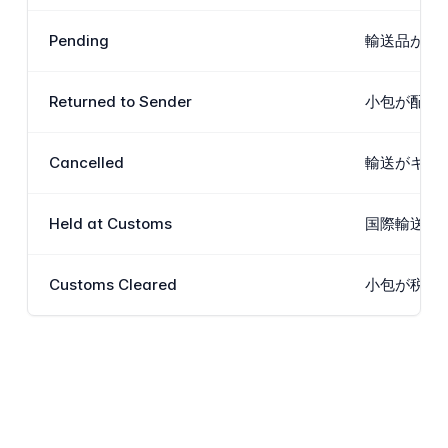
Pending
輸送品が次
Returned to Sender
小包が配送
Cancelled
輸送がキャ
Held at Customs
国際輸送に
Customs Cleared
小包が税関