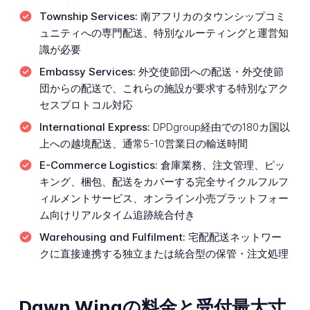
Township Services:
南アフリカのタウンシップコミ
ュニティへの専門配送、特別なルーティングと運営知
識が必要
Embassy Services:
外交使節団への配送・外交使節
団からの配送で、これらの施設が要求する特別なアク
セスプロトコル対応
International Express:
DPDgroup経由での180カ国以
上への越境配送、通常5-10営業日の輸送時間
E-Commerce Logistics:
倉庫業務、注文管理、ピッ
キング、梱包、配送をカバーする完全サイクルフルフ
ィルメントサービス、オンライン小売プラットフォー
ム向けリアルタイム追跡統合付き
Warehousing and Fulfilment:
宅配配送ネットワー
クに直接連携する独立または統合型の保管・注文処理
Dawn Wingの料金と受付最大寸