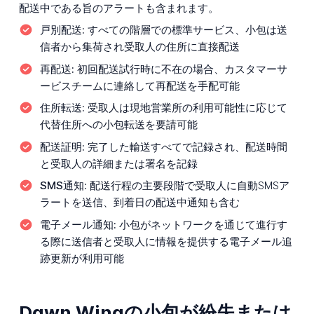
配送中である旨のアラートも含まれます。
戸別配送:
すべての階層での標準サービス、小包は送
信者から集荷され受取人の住所に直接配送
再配送:
初回配送試行時に不在の場合、カスタマーサ
ービスチームに連絡して再配送を手配可能
住所転送:
受取人は現地営業所の利用可能性に応じて
代替住所への小包転送を要請可能
配送証明:
完了した輸送すべてで記録され、配送時間
と受取人の詳細または署名を記録
SMS通知:
配送行程の主要段階で受取人に自動SMSア
ラートを送信、到着日の配送中通知も含む
電子メール通知:
小包がネットワークを通じて進行す
る際に送信者と受取人に情報を提供する電子メール追
跡更新が利用可能
Dawn Wingの小包が紛失または