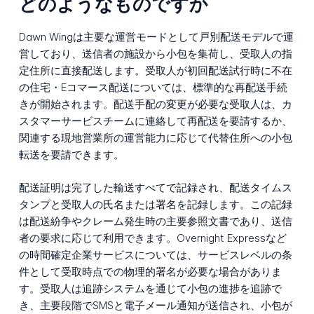
どのようなものですか
Dawn Wingは主要な運営モードとして戸別配送モデルで運
営しており、送信者の施設から小包を集荷し、受取人の指
定住所に直接配送します。受取人が初回配送試行時に不在
の住宅・Eコマース配送については、標準的な再配送手続
きが開始されます。配送手配の変更が必要な受取人は、カ
スタマーサービスチームに連絡して再配送を要請するか、
関連する現地営業所の運営能力に応じて代替住所への小包
転送を要請できます。
配送証明は完了した輸送すべてで記録され、配送タイムス
タンプと受取人の氏名または署名を記録します。この記録
は配送紛争やクレーム発生時の主要参照文書であり、送信
者の要求に応じて利用できます。Overnight Expressなど
の時間確定企業サービスについては、サービスレベルの条
件として受取時点での物理的署名が必要な場合がありま
す。受取人は追跡システムを通じて小包の進捗を追跡で
き、主要段階でSMSと電子メール通知が送信され、小包が