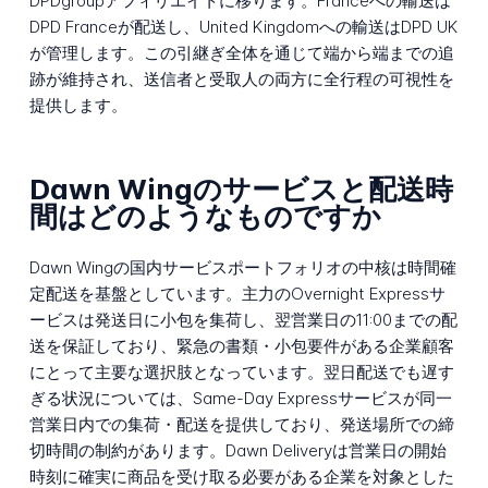
DPDgroupアフィリエイトに移ります。Franceへの輸送は
DPD Franceが配送し、United Kingdomへの輸送はDPD UK
が管理します。この引継ぎ全体を通じて端から端までの追
跡が維持され、送信者と受取人の両方に全行程の可視性を
提供します。
Dawn Wingのサービスと配送時
間はどのようなものですか
Dawn Wingの国内サービスポートフォリオの中核は時間確
定配送を基盤としています。主力のOvernight Expressサ
ービスは発送日に小包を集荷し、翌営業日の11:00までの配
送を保証しており、緊急の書類・小包要件がある企業顧客
にとって主要な選択肢となっています。翌日配送でも遅す
ぎる状況については、Same-Day Expressサービスが同一
営業日内での集荷・配送を提供しており、発送場所での締
切時間の制約があります。Dawn Deliveryは営業日の開始
時刻に確実に商品を受け取る必要がある企業を対象とした