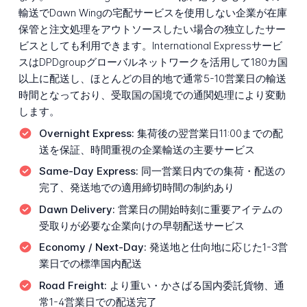
輸送でDawn Wingの宅配サービスを使用しない企業が在庫
保管と注文処理をアウトソースしたい場合の独立したサー
ビスとしても利用できます。International Expressサービ
スはDPDgroupグローバルネットワークを活用して180カ国
以上に配送し、ほとんどの目的地で通常5-10営業日の輸送
時間となっており、受取国の国境での通関処理により変動
します。
Overnight Express:
集荷後の翌営業日11:00までの配
送を保証、時間重視の企業輸送の主要サービス
Same-Day Express:
同一営業日内での集荷・配送の
完了、発送地での適用締切時間の制約あり
Dawn Delivery:
営業日の開始時刻に重要アイテムの
受取りが必要な企業向けの早朝配送サービス
Economy / Next-Day:
発送地と仕向地に応じた1-3営
業日での標準国内配送
Road Freight:
より重い・かさばる国内委託貨物、通
常1-4営業日での配送完了