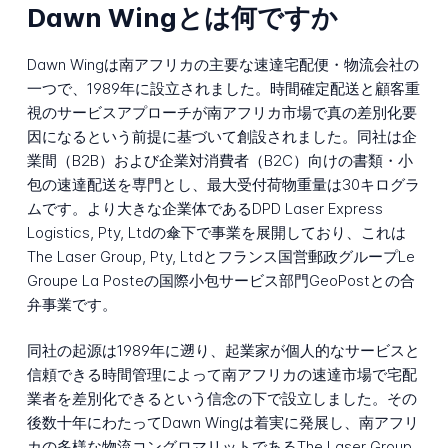
Dawn Wingとは何ですか
Dawn Wingは南アフリカの主要な速達宅配便・物流会社の
一つで、1989年に設立されました。時間確定配送と顧客重
視のサービスアプローチが南アフリカ市場で真の差別化要
因になるという前提に基づいて創設されました。同社は企
業間（B2B）および企業対消費者（B2C）向けの書類・小
包の速達配送を専門とし、最大受付荷物重量は30キログラ
ムです。より大きな企業体であるDPD Laser Express
Logistics, Pty, Ltdの傘下で事業を展開しており、これは
The Laser Group, Pty, Ltdとフランス国営郵政グループLe
Groupe La Posteの国際小包サービス部門GeoPostとの合
弁事業です。
同社の起源は1989年に遡り、起業家が個人的なサービスと
信頼できる時間管理によって南アフリカの速達市場で宅配
業者を差別化できるという信念の下で設立しました。その
後数十年にわたってDawn Wingは着実に発展し、南アフリ
カの多様な物流コングロマリットであるThe Laser Group,