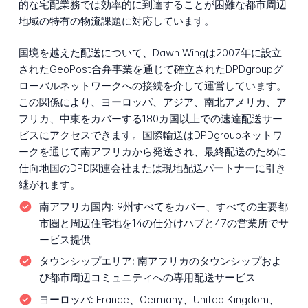
的な宅配業務では効率的に到達することが困難な都市周辺
地域の特有の物流課題に対応しています。
国境を越えた配送について、Dawn Wingは2007年に設立
されたGeoPost合弁事業を通じて確立されたDPDgroupグ
ローバルネットワークへの接続を介して運営しています。
この関係により、ヨーロッパ、アジア、南北アメリカ、ア
フリカ、中東をカバーする180カ国以上での速達配送サー
ビスにアクセスできます。国際輸送はDPDgroupネットワ
ークを通じて南アフリカから発送され、最終配送のために
仕向地国のDPD関連会社または現地配送パートナーに引き
継がれます。
南アフリカ国内:
9州すべてをカバー、すべての主要都
市圏と周辺住宅地を14の仕分けハブと47の営業所でサ
ービス提供
タウンシップエリア:
南アフリカのタウンシップおよ
び都市周辺コミュニティへの専用配送サービス
ヨーロッパ:
France、Germany、United Kingdom、