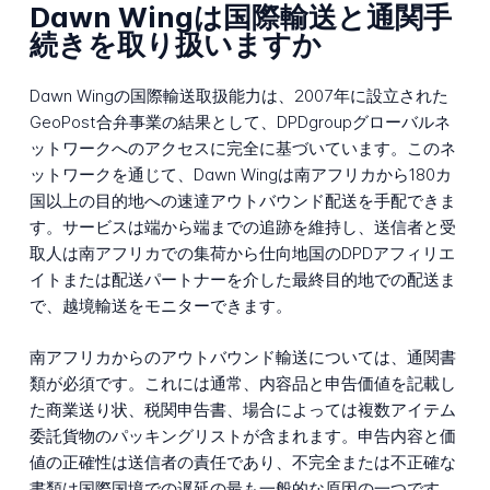
Dawn Wingは国際輸送と通関手
続きを取り扱いますか
Dawn Wingの国際輸送取扱能力は、2007年に設立された
GeoPost合弁事業の結果として、DPDgroupグローバルネ
ットワークへのアクセスに完全に基づいています。このネ
ットワークを通じて、Dawn Wingは南アフリカから180カ
国以上の目的地への速達アウトバウンド配送を手配できま
す。サービスは端から端までの追跡を維持し、送信者と受
取人は南アフリカでの集荷から仕向地国のDPDアフィリエ
イトまたは配送パートナーを介した最終目的地での配送ま
で、越境輸送をモニターできます。
南アフリカからのアウトバウンド輸送については、通関書
類が必須です。これには通常、内容品と申告価値を記載し
た商業送り状、税関申告書、場合によっては複数アイテム
委託貨物のパッキングリストが含まれます。申告内容と価
値の正確性は送信者の責任であり、不完全または不正確な
書類は国際国境での遅延の最も一般的な原因の一つです。