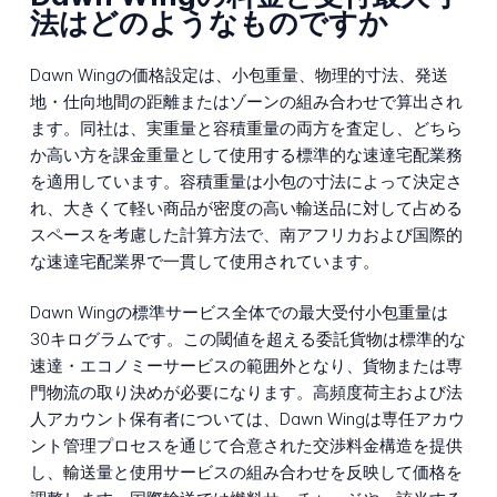
法はどのようなものですか
Dawn Wingの価格設定は、小包重量、物理的寸法、発送
地・仕向地間の距離またはゾーンの組み合わせで算出され
ます。同社は、実重量と容積重量の両方を査定し、どちら
か高い方を課金重量として使用する標準的な速達宅配業務
を適用しています。容積重量は小包の寸法によって決定さ
れ、大きくて軽い商品が密度の高い輸送品に対して占める
スペースを考慮した計算方法で、南アフリカおよび国際的
な速達宅配業界で一貫して使用されています。
Dawn Wingの標準サービス全体での最大受付小包重量は
30キログラムです。この閾値を超える委託貨物は標準的な
速達・エコノミーサービスの範囲外となり、貨物または専
門物流の取り決めが必要になります。高頻度荷主および法
人アカウント保有者については、Dawn Wingは専任アカウ
ント管理プロセスを通じて合意された交渉料金構造を提供
し、輸送量と使用サービスの組み合わせを反映して価格を