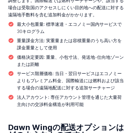
調整します。国際輸送では燃料サーチャージや、該当する
場合は受取国のアクセスしにくい目的地への配送に対する
遠隔地手数料を含む追加料金がかかります。
最大小包重量:
標準速達・エコノミー国内サービスで
30キログラム
重量課金方法:
実重量または容積重量のうち高い方を
課金重量として使用
価格決定要因:
重量、小包寸法、発送地-仕向地ゾーン
または距離
サービス階層価格:
当日・翌日サービスはエコノミー
よりもプレミアム料金、国際輸送には燃料および該当
する場合の遠隔地配送に対する追加サーチャージ
法人アカウント:
専任アカウント管理を通じた大量荷
主向けの交渉料金構造が利用可能
Dawn Wingの配送オプションは