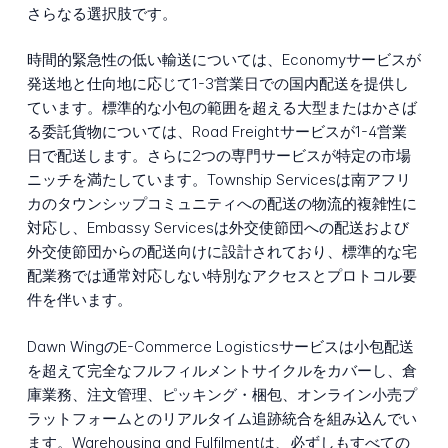
さらなる選択肢です。
時間的緊急性の低い輸送については、Economyサービスが
発送地と仕向地に応じて1-3営業日での国内配送を提供し
ています。標準的な小包の範囲を超える大型またはかさば
る委託貨物については、Road Freightサービスが1-4営業
日で配送します。さらに2つの専門サービスが特定の市場
ニッチを満たしています。Township Servicesは南アフリ
カのタウンシップコミュニティへの配送の物流的複雑性に
対応し、Embassy Servicesは外交使節団への配送および
外交使節団からの配送向けに設計されており、標準的な宅
配業務では通常対応しない特別なアクセスとプロトコル要
件を伴います。
Dawn WingのE-Commerce Logisticsサービスは小包配送
を超えて完全なフルフィルメントサイクルをカバーし、倉
庫業務、注文管理、ピッキング・梱包、オンライン小売プ
ラットフォームとのリアルタイム追跡統合を組み込んでい
ます。Warehousing and Fulfilmentは、必ずしもすべての