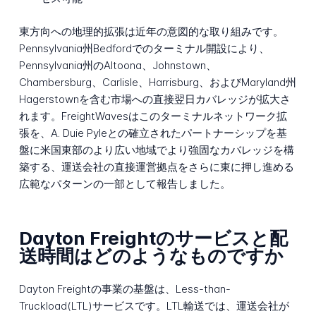
東方向への地理的拡張は近年の意図的な取り組みです。
Pennsylvania州Bedfordでのターミナル開設により、
Pennsylvania州のAltoona、Johnstown、
Chambersburg、Carlisle、Harrisburg、およびMaryland州
Hagerstownを含む市場への直接翌日カバレッジが拡大さ
れます。FreightWavesはこのターミナルネットワーク拡
張を、A. Duie Pyleとの確立されたパートナーシップを基
盤に米国東部のより広い地域でより強固なカバレッジを構
築する、運送会社の直接運営拠点をさらに東に押し進める
広範なパターンの一部として報告しました。
Dayton Freightのサービスと配
送時間はどのようなものですか
Dayton Freightの事業の基盤は、Less-than-
Truckload(LTL)サービスです。LTL輸送では、運送会社が