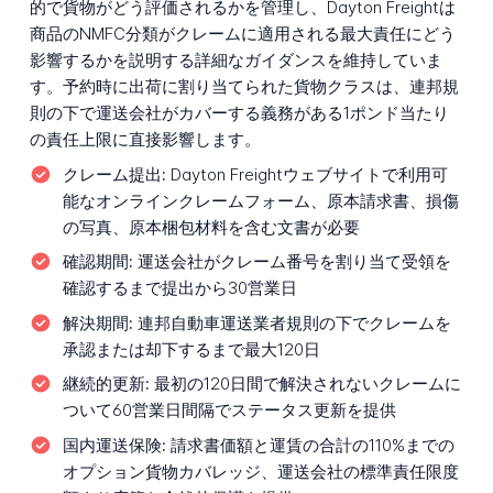
的で貨物がどう評価されるかを管理し、Dayton Freightは
商品のNMFC分類がクレームに適用される最大責任にどう
影響するかを説明する詳細なガイダンスを維持していま
す。予約時に出荷に割り当てられた貨物クラスは、連邦規
則の下で運送会社がカバーする義務がある1ポンド当たり
の責任上限に直接影響します。
クレーム提出:
Dayton Freightウェブサイトで利用可
能なオンラインクレームフォーム、原本請求書、損傷
の写真、原本梱包材料を含む文書が必要
確認期間:
運送会社がクレーム番号を割り当て受領を
確認するまで提出から30営業日
解決期間:
連邦自動車運送業者規則の下でクレームを
承認または却下するまで最大120日
継続的更新:
最初の120日間で解決されないクレームに
ついて60営業日間隔でステータス更新を提供
国内運送保険:
請求書価額と運賃の合計の110%までの
オプション貨物カバレッジ、運送会社の標準責任限度