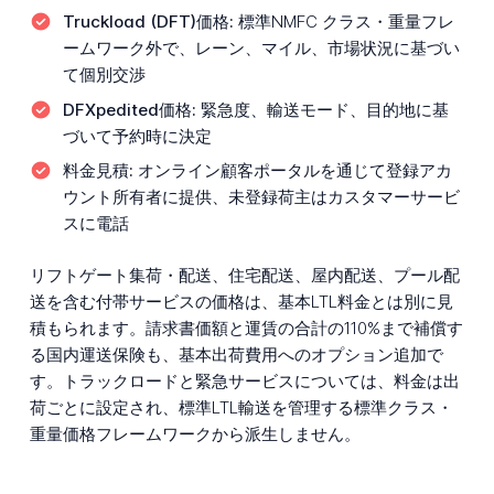
Truckload (DFT)価格:
標準NMFC クラス・重量フレ
ームワーク外で、レーン、マイル、市場状況に基づい
て個別交渉
DFXpedited価格:
緊急度、輸送モード、目的地に基
づいて予約時に決定
料金見積:
オンライン顧客ポータルを通じて登録アカ
ウント所有者に提供、未登録荷主はカスタマーサービ
スに電話
リフトゲート集荷・配送、住宅配送、屋内配送、プール配
送を含む付帯サービスの価格は、基本LTL料金とは別に見
積もられます。請求書価額と運賃の合計の110%まで補償す
る国内運送保険も、基本出荷費用へのオプション追加で
す。トラックロードと緊急サービスについては、料金は出
荷ごとに設定され、標準LTL輸送を管理する標準クラス・
重量価格フレームワークから派生しません。