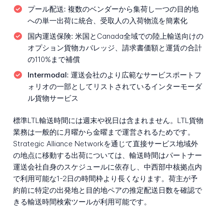
プール配送:
複数のベンダーから集荷し一つの目的地
への単一出荷に統合、受取人の入荷物流を簡素化
国内運送保険:
米国とCanada全域での陸上輸送向けの
オプション貨物カバレッジ、請求書価額と運賃の合計
の110%まで補償
Intermodal:
運送会社のより広範なサービスポートフ
ォリオの一部としてリストされているインターモーダ
ル貨物サービス
標準LTL輸送時間には週末や祝日は含まれません。LTL貨物
業務は一般的に月曜から金曜まで運営されるためです。
Strategic Alliance Networkを通じて直接サービス地域外
の地点に移動する出荷については、輸送時間はパートナー
運送会社自身のスケジュールに依存し、中西部中核拠点内
で利用可能な1-2日の時間枠より長くなります。荷主が予
約前に特定の出発地と目的地ペアの推定配送日数を確認で
きる輸送時間検索ツールが利用可能です。