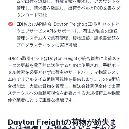
ムで出荷を追跡し、料金見積を要求し、アカウントを
管理し、請求書を確認し、出荷ラベルとPOD文書をダ
ウンロード可能
EDIおよびAPI統合:
Dayton FreightはEDI取引セットと
ウェブサービスAPIをサポートし、荷主が独自の運送
管理システム内で集荷管理、貨物追跡、請求書受領を
プログラマティックに実行可能
EDI/214取引セットはDayton Freightが統合顧客に出荷ステ
ータス更新を電子的に送信するために使用され、手動ポー
タル検索を必要とせずに荷主やサードパーティ物流システ
ム内でリアルタイム追跡可視性を提供します。この技術統
合機能は、大量の貨物を管理し、運送会社関係全体で出荷
ステータスへの自動可視性を必要とする大規模荷主や物流
仲介業者にとって重要な機能です。
Dayton Freightの荷物が紛失ま