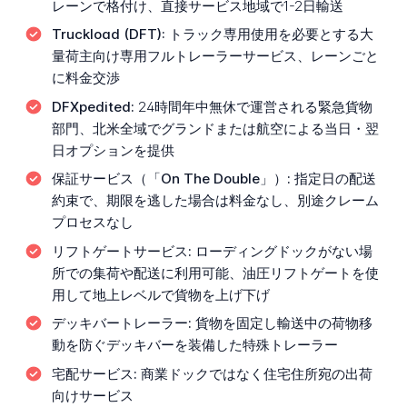
レーンで格付け、直接サービス地域で1-2日輸送
Truckload (DFT):
トラック専用使用を必要とする大
量荷主向け専用フルトレーラーサービス、レーンごと
に料金交渉
DFXpedited:
24時間年中無休で運営される緊急貨物
部門、北米全域でグランドまたは航空による当日・翌
日オプションを提供
保証サービス（「On The Double」）:
指定日の配送
約束で、期限を逃した場合は料金なし、別途クレーム
プロセスなし
リフトゲートサービス:
ローディングドックがない場
所での集荷や配送に利用可能、油圧リフトゲートを使
用して地上レベルで貨物を上げ下げ
デッキバートレーラー:
貨物を固定し輸送中の荷物移
動を防ぐデッキバーを装備した特殊トレーラー
宅配サービス:
商業ドックではなく住宅住所宛の出荷
向けサービス