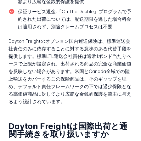
額より広範な金銭的保護を提供
保証サービス返金:
「On The Double」プログラムで予
約された出荷については、配送期限を逃した場合料金
は適用されず、別途クレームプロセスは不要
Dayton Freightのオプション国内運送保険は、標準運送会
社責任のみに依存することに対する意味のある代替手段を
提供します。標準LTL運送会社責任は通常1ポンド当たりベ
ースで上限が設定され、出荷される商品の完全な商業価値
を反映しない場合があります。米国とCanada全域での陸
上輸送をカバーするこの保険商品は、そのギャップを埋
め、デフォルト責任フレームワークの下では過少保険とな
る高価値商品に対してより広範な金銭的保護を荷主に与え
るよう設計されています。
Dayton Freightは国際出荷と通
関手続きを取り扱いますか