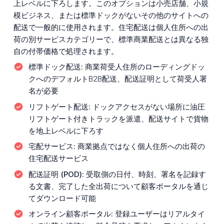
上レベルに下ろします。このオプションは小売店舗、小規
模ビジネス、または標準ドックがないその他のサイトへの
配送で一般的に使用されます。住宅配送は個人住所への出
荷の別サービスカテゴリーで、標準商業配送とは異なる独
自の付帯価格で処理されます。
標準ドック配送:
商業荷受人住所のローディングドッ
クへのデフォルトB2B配送、配送証明として荷受人署
名が必要
リフトゲート配送:
ドックアクセスがない場所に油圧
リフトゲート付きトラックを派遣、配送サイトで貨物
を地上レベルに下ろす
宅配サービス:
商業拠点ではなく個人住所への出荷の
住宅配送サービス
配送証明 (POD):
受取側の日付、時刻、署名を記録す
る文書、完了した全出荷について顧客ポータルを通じ
てダウンロード可能
オンライン顧客ポータル:
登録ユーザーはリアルタイ