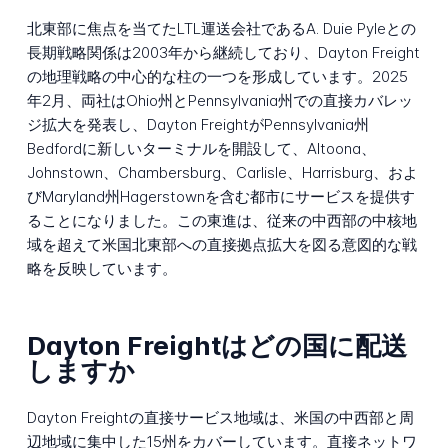
北東部に焦点を当てたLTL運送会社であるA. Duie Pyleとの
長期戦略関係は2003年から継続しており、Dayton Freight
の地理戦略の中心的な柱の一つを形成しています。2025
年2月、両社はOhio州とPennsylvania州での直接カバレッ
ジ拡大を発表し、Dayton FreightがPennsylvania州
Bedfordに新しいターミナルを開設して、Altoona、
Johnstown、Chambersburg、Carlisle、Harrisburg、およ
びMaryland州Hagerstownを含む都市にサービスを提供す
ることになりました。この東進は、従来の中西部の中核地
域を超えて米国北東部への直接拠点拡大を図る意図的な戦
略を反映しています。
Dayton Freightはどの国に配送
しますか
Dayton Freightの直接サービス地域は、米国の中西部と周
辺地域に集中した15州をカバーしています。直接ネットワ