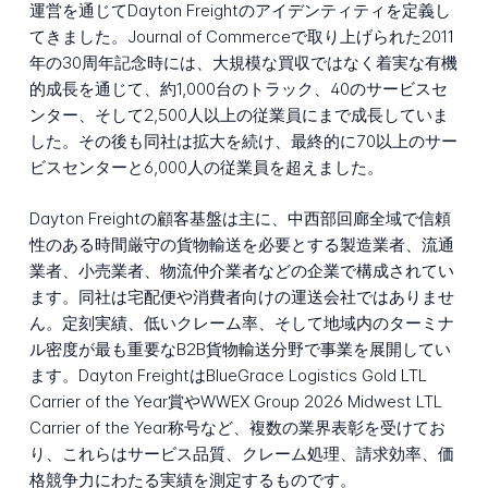
運営を通じてDayton Freightのアイデンティティを定義し
てきました。Journal of Commerceで取り上げられた2011
年の30周年記念時には、大規模な買収ではなく着実な有機
的成長を通じて、約1,000台のトラック、40のサービスセ
ンター、そして2,500人以上の従業員にまで成長していま
した。その後も同社は拡大を続け、最終的に70以上のサー
ビスセンターと6,000人の従業員を超えました。
Dayton Freightの顧客基盤は主に、中西部回廊全域で信頼
性のある時間厳守の貨物輸送を必要とする製造業者、流通
業者、小売業者、物流仲介業者などの企業で構成されてい
ます。同社は宅配便や消費者向けの運送会社ではありませ
ん。定刻実績、低いクレーム率、そして地域内のターミナ
ル密度が最も重要なB2B貨物輸送分野で事業を展開してい
ます。Dayton FreightはBlueGrace Logistics Gold LTL
Carrier of the Year賞やWWEX Group 2026 Midwest LTL
Carrier of the Year称号など、複数の業界表彰を受けてお
り、これらはサービス品質、クレーム処理、請求効率、価
格競争力にわたる実績を測定するものです。