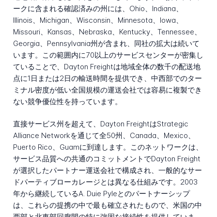
ークに含まれる確認済みの州には、Ohio、Indiana、
Illinois、Michigan、Wisconsin、Minnesota、Iowa、
Missouri、Kansas、Nebraska、Kentucky、Tennessee、
Georgia、Pennsylvania州が含まれ、同社の拡大は続いて
います。この範囲内に70以上のサービスセンターが密集し
ていることで、Dayton Freightは地域全体の数千の配送地
点に1日または2日の輸送時間を提供でき、中西部でのター
ミナル密度が低い全国規模の運送会社では容易に複製でき
ない競争優位性を持っています。
直接サービス州を超えて、Dayton FreightはStrategic
Alliance Networkを通じて全50州、Canada、Mexico、
Puerto Rico、Guamに到達します。このネットワークは、
サービス品質への共通のコミットメントでDayton Freight
が選択したパートナー運送会社で構成され、一般的なサー
ドパーティブローカレージとは異なる仕組みです。2003
年から継続しているA. Duie Pyleとのパートナーシップ
は、これらの提携の中で最も確立されたもので、米国の中
西部と北東部回廊間の特に強固な接続性を提供していま