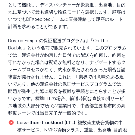
として機能し、ディスパッチャーが緊急度、出発地、目的
地に基づいて最も適切な輸送モードを選択します。顧客は
いつでもDFXpeditedチームに直接連絡して即座のルート
計画を求めることができます。
Dayton Freightの保証配送プログラムは「On The
Double」という名前で販売されています。このプログラム
では、運送会社が約束した日付での配送を約束し、約束を
守れなかった場合は配送が無料となり、ナビゲートするク
レームプロセスがなく、約束が果たされなかった場合は請
求書が発行されません。これはLTL業界では意味のある違
いであり、他の運送会社の保証サービスプログラムでは、
問題が発生した際に顧客を複雑な手続きにさらすことが多
いからです。標準LTLの場合、輸送時間は直接15州サービ
ス地域の大部分で1から2営業日で、中西部主要都市間の高
頻度レーンでは当日完了が一般的です。
Less-than-truckload (LTL):
複数荷主統合貨物の中
核サービス、NMFC貨物クラス、重量、出発地-目的地