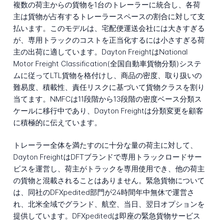
複数の荷主からの貨物を1台のトレーラーに統合し、各荷
主は貨物が占有するトレーラースペースの割合に対して支
払います。このモデルは、宅配便運送会社には大きすぎる
が、専用トラックのコストを正当化するには小さすぎる荷
主の出荷に適しています。Dayton FreightはNational
Motor Freight Classification(全国自動車貨物分類)システ
ムに従ってLTL貨物を格付けし、商品の密度、取り扱いの
難易度、積載性、責任リスクに基づいて貨物クラスを割り
当てます。NMFCは11段階から13段階の密度ベース分類ス
ケールに移行中であり、Dayton Freightは分類変更を顧客
に積極的に伝えています。
トレーラー全体を満たすのに十分な量の荷主に対して、
Dayton FreightはDFTブランドで専用トラックロードサー
ビスを運営し、荷主がトラックを専用使用でき、他の荷主
の貨物と混載されることはありません。緊急貨物について
は、同社のDFXpedited部門が24時間年中無休で運営さ
れ、北米全域でグランド、航空、当日、翌日オプションを
提供しています。DFXpeditedは即座の緊急貨物サービス