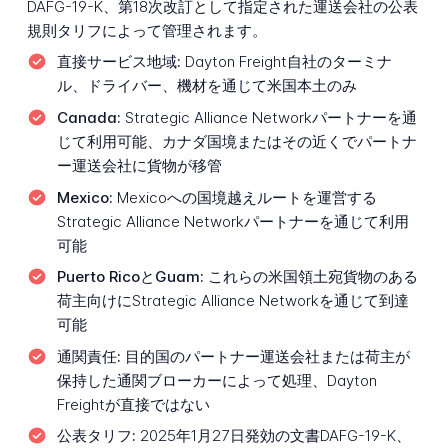
DAFG-19-K、第18次改訂として指定された運送会社の公表
規則タリフによって管理されます。
直接サービス地域:
Dayton Freight自社のターミナ
ル、ドライバー、機材を通じて米国本土のみ
Canada:
Strategic Alliance Networkパートナーを通
じて利用可能、カナダ国境またはその近くでパートナ
ー運送会社に貨物が移管
Mexico:
Mexicoへの国境越えルートを運営する
Strategic Alliance Networkパートナーを通じて利用
可能
Puerto RicoとGuam:
これらの米国領土宛貨物のある
荷主向けにStrategic Alliance Networkを通じて到達
可能
通関責任:
目的国のパートナー運送会社または荷主が
保持した通関ブローカーによって処理、Dayton
Freightが直接ではない
公表タリフ:
2025年1月27日発効の文書DAFG-19-K、