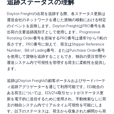
追跡ステータスの理解
Dayton Freightの出荷を追跡する際、各ステータス更新は
運送会社のネットワークを通じた貨物の移動における特定
のイベントを反映します。Dayton FreightはPRO番号を各
出荷の主要追跡識別子として使用します。Progressive
Rotating Order番号を意味するPRO番号は通常9から11桁の
長さです。PRO番号に加えて、荷主はShipper Reference
Number、Bill of Lading番号、またはPurchase Order番号
を使用して貨物を追跡することもでき、独自の受注管理や
運送システム内で可視性を管理する荷主に柔軟性を提供し
ます。
追跡はDayton Freightの顧客ポータルおよびサードパーテ
ィ追跡アグリゲーターを通じて利用可能です。EDI統合の
ある荷主については、EDI/214取引セットがステータス更
新を電子的に送信するために使用され、手動検索なしに荷
主の独自システム内でリアルタイム可視性を可能にしま
す。以下のステータスは、荷主から収集された瞬間から荷