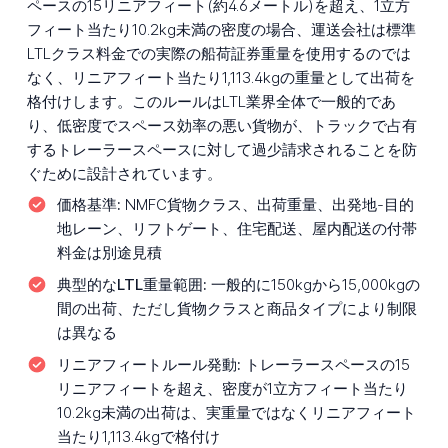
ペースの15リニアフィート(約4.6メートル)を超え、1立方
フィート当たり10.2kg未満の密度の場合、運送会社は標準
LTLクラス料金での実際の船荷証券重量を使用するのでは
なく、リニアフィート当たり1,113.4kgの重量として出荷を
格付けします。このルールはLTL業界全体で一般的であ
り、低密度でスペース効率の悪い貨物が、トラックで占有
するトレーラースペースに対して過少請求されることを防
ぐために設計されています。
価格基準:
NMFC貨物クラス、出荷重量、出発地-目的
地レーン、リフトゲート、住宅配送、屋内配送の付帯
料金は別途見積
典型的なLTL重量範囲:
一般的に150kgから15,000kgの
間の出荷、ただし貨物クラスと商品タイプにより制限
は異なる
リニアフィートルール発動:
トレーラースペースの15
リニアフィートを超え、密度が1立方フィート当たり
10.2kg未満の出荷は、実重量ではなくリニアフィート
当たり1,113.4kgで格付け