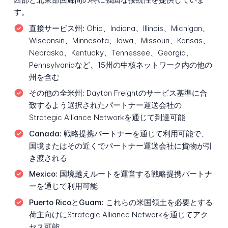
す。
直接サービス州:
Ohio、Indiana、Illinois、Michigan、
Wisconsin、Minnesota、Iowa、Missouri、Kansas、
Nebraska、Kentucky、Tennessee、Georgia、
Pennsylvaniaなど、15州の中核ネットワーク内の他の
州を含む
その他の全米州:
Dayton Freightのサービス基準に合
致するよう選択されたパートナー運送会社の
Strategic Alliance Networkを通じて到達可能
Canada:
戦略提携パートナーを通じて利用可能で、
国境またはその近くでパートナー運送会社に貨物が引
き渡される
Mexico:
国境越えルートを運営する戦略提携パートナ
ーを通じて利用可能
Puerto RicoとGuam:
これらの米国領土を必要とする
荷主向けにStrategic Alliance Networkを通じてアク
セス可能