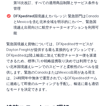
第18次改訂、すべての適用商品制限とサービス条件を
管理
DFXpedited国境越えカバレッジ:
緊急部門はCanada
とMexicoを含む北米全域を明示的にカバー、緊急国
境越え出荷向けに航空チャーターオプションを利用可
能
緊急国境越え貨物については、DFXpeditedサービスが
Dayton Freightが提供する最も直接的なオプションです。
DFXpeditedは陸上輸送に加えて航空チャーター便を派遣
できるため、標準LTLや戦略提携取り決めでは利用できな
い北米国境越えレーンでのスピードと柔軟性のレベルを提
供します。緊急のCanadaまたはMexico出荷がある荷主
は、24時間年中無休で運営されているDFXpeditedチーム
に連絡して即座のルーティングを手配し、輸送に最も適切
なモードを決定できます。