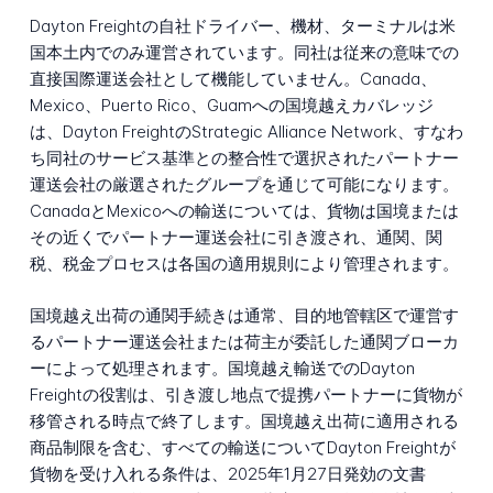
Dayton Freightの自社ドライバー、機材、ターミナルは米
国本土内でのみ運営されています。同社は従来の意味での
直接国際運送会社として機能していません。Canada、
Mexico、Puerto Rico、Guamへの国境越えカバレッジ
は、Dayton FreightのStrategic Alliance Network、すなわ
ち同社のサービス基準との整合性で選択されたパートナー
運送会社の厳選されたグループを通じて可能になります。
CanadaとMexicoへの輸送については、貨物は国境または
その近くでパートナー運送会社に引き渡され、通関、関
税、税金プロセスは各国の適用規則により管理されます。
国境越え出荷の通関手続きは通常、目的地管轄区で運営す
るパートナー運送会社または荷主が委託した通関ブローカ
ーによって処理されます。国境越え輸送でのDayton
Freightの役割は、引き渡し地点で提携パートナーに貨物が
移管される時点で終了します。国境越え出荷に適用される
商品制限を含む、すべての輸送についてDayton Freightが
貨物を受け入れる条件は、2025年1月27日発効の文書