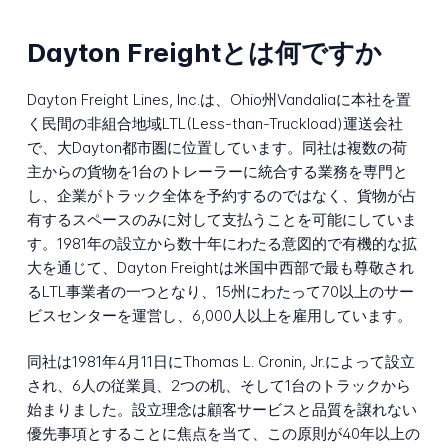
Dayton Freightとは何ですか
Dayton Freight Lines, Inc.は、Ohio州Vandaliaに本社を置
く民間の非組合地域LTL(Less-than-Truckload)運送会社
で、大Dayton都市圏に位置しています。同社は複数の荷
主からの貨物を1台のトレーラーに統合する業務を専門と
し、企業がトラック全体を予約するのではなく、貨物が占
有するスペースのみに対して支払うことを可能にしていま
す。1981年の設立から数十年にわたる意図的で有機的な拡
大を通じて、Dayton Freightは米国中西部で最も尊敬され
るLTL事業者の一つとなり、15州にわたって70以上のサー
ビスセンターを運営し、6,000人以上を雇用しています。
同社は1981年4月11日にThomas L. Cronin, Jr.によって設立
され、6人の従業員、2つの机、そして1台のトラックから
始まりました。設立理念は顧客サービスと品質を譲れない
優先事項とすることに焦点を当て、この原則が40年以上の